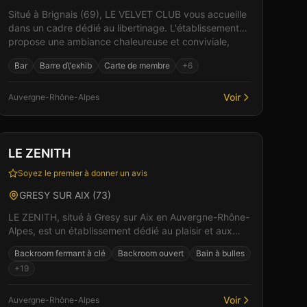
Situé à Brignais (69), LE VELVET CLUB vous accueille
dans un cadre dédié au libertinage. L'établissement
propose une ambiance chaleureuse et conviviale,
idé...
Bar
Barre d\'exhib
Carte de membre
+
6
Voir
Auvergne-Rhône-Alpes
Club
Sauna
+
5
LE ZENITH
Soyez le premier à donner un avis
GRESY SUR AIX
(
73
)
LE ZENITH, situé à Gresy sur Aix en Auvergne-Rhône-
Alpes, est un établissement dédié au plaisir et aux
rencontres. Ici, l'intimité et le respect sont au coe...
Backroom fermant à clé
Backroom ouvert
Bain à bulles
+
19
Voir
Auvergne-Rhône-Alpes