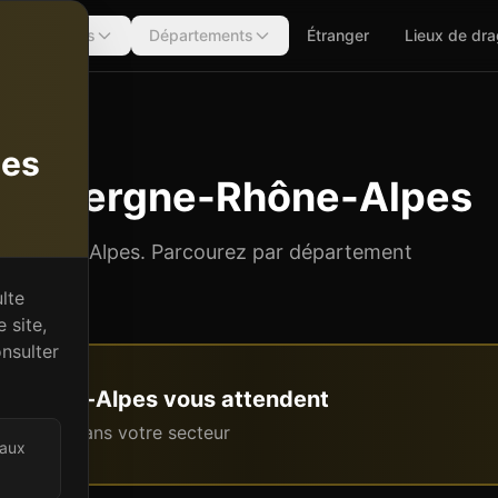
Régions
Départements
Étranger
Lieux de dr
es
tes
n
Auvergne-Rhône-Alpes
e-Rhône-Alpes
. Parcourez par département
ion.
lte
 site,
nsulter
e-Rhône-Alpes
vous attendent
intenant dans votre secteur
 aux