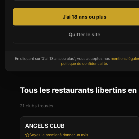
Par département en
Auvergne-Rhône-A
J'ai 18 ans ou plus
Rhône (69)
Drôme (26)
Quitter le site
7
établissement
s
3
établissement
s
Puy-de-Dôme (63)
Haute-Savoie (74)
En cliquant sur "J'ai 18 ans ou plus", vous acceptez nos
mentions légale
1
établissement
1
établissement
politique de confidentialité
.
Tous les restaurants libertins 
21
club
s
trouvé
s
Club
Restaurant
ANGEL'S CLUB
Soyez le premier à donner un avis