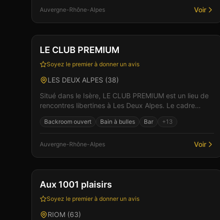
Voir
Auvergne-Rhône-Alpes
Club
Sauna
+
4
LE CLUB PREMIUM
Soyez le premier à donner un avis
LES DEUX ALPES
(
38
)
Situé dans le Isère, LE CLUB PREMIUM est un lieu de
rencontres libertines à Les Deux Alpes. Le cadre
raffiné et l'accueil chaleureux de l'équipe créent les...
Backroom ouvert
Bain à bulles
Bar
+
13
Voir
Auvergne-Rhône-Alpes
Club
Spa & Wellness
+
3
Vérifié
Aux 1001 plaisirs
Soyez le premier à donner un avis
RIOM
(
63
)