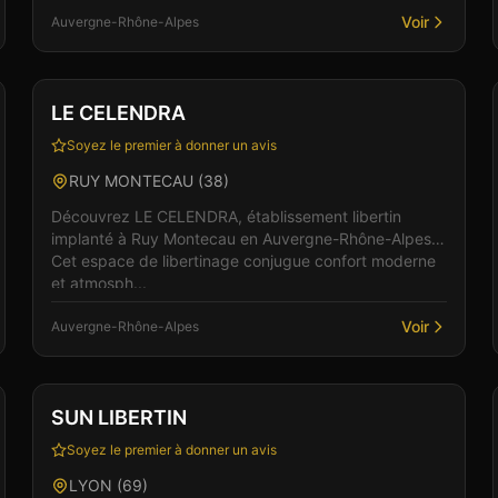
Voir
Auvergne-Rhône-Alpes
Club
Restaurant
LE CELENDRA
Soyez le premier à donner un avis
RUY MONTECAU
(
38
)
Découvrez LE CELENDRA, établissement libertin
implanté à Ruy Montecau en Auvergne-Rhône-Alpes.
Cet espace de libertinage conjugue confort moderne
et atmosph...
Voir
Auvergne-Rhône-Alpes
Club
Sauna
+
5
Vérifié
SUN LIBERTIN
Soyez le premier à donner un avis
LYON
(
69
)