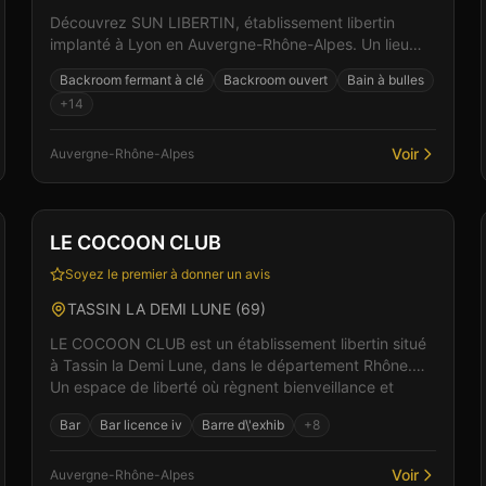
Découvrez SUN LIBERTIN, établissement libertin
implanté à Lyon en Auvergne-Rhône-Alpes. Un lieu
pensé pour le confort et l'intimité des visiteurs, où le
Backroom fermant à clé
Backroom ouvert
Bain à bulles
res...
+
14
Voir
Auvergne-Rhône-Alpes
Club
Restaurant
+
2
Vérifié
LE COCOON CLUB
Soyez le premier à donner un avis
TASSIN LA DEMI LUNE
(
69
)
LE COCOON CLUB est un établissement libertin situé
à Tassin la Demi Lune, dans le département Rhône.
Un espace de liberté où règnent bienveillance et
plaisi...
Bar
Bar licence iv
Barre d\'exhib
+
8
Voir
Auvergne-Rhône-Alpes