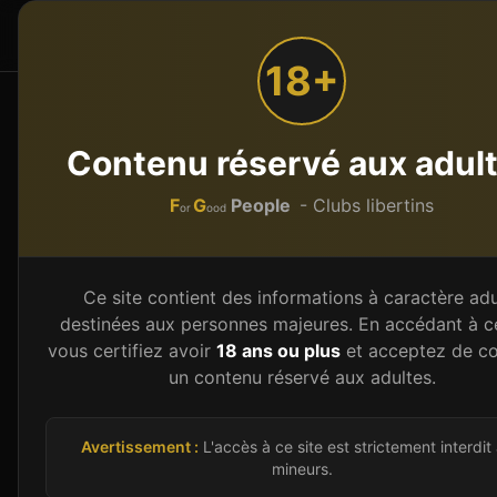
F
G
People
Accueil
Par type
or
ood
18+
Accueil
Restaurants libertins
Auvergne-Rhône-Alp
Contenu réservé aux adul
Restaurant libertin
e
F
G
People
- Clubs libertins
or
ood
Découvrez
21
restaurant libertin
s en
Auvergn
ou explorez tous les établissements de la rég
Ce site contient des informations à caractère adu
destinées aux personnes majeures. En accédant à ce
vous certifiez avoir
18 ans ou plus
et acceptez de co
un contenu réservé aux adultes.
Des libertins près de
Auvergn
Couples et célibataires disponibles ma
Avertissement :
L'accès à ce site est strictement interdit
mineurs.