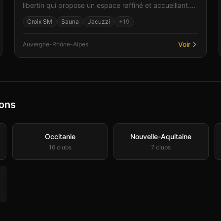
libertin qui propose un espace raffiné et accueillant.
Parmi les équipements : un bar convivial pour les re...
Croix SM
Sauna
Jacuzzi
+
19
Voir
Auvergne-Rhône-Alpes
ions
Occitanie
Nouvelle-Aquitaine
16
club
s
7
club
s