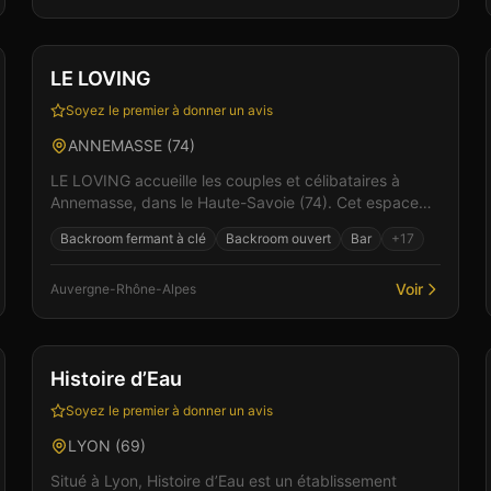
Club
Sauna
+
5
Vérifié
LE LOVING
Soyez le premier à donner un avis
ANNEMASSE
(
74
)
LE LOVING accueille les couples et célibataires à
Annemasse, dans le Haute-Savoie (74). Cet espace
de libertinage conjugue confort moderne et
Backroom fermant à clé
Backroom ouvert
Bar
+
17
atmosphère int...
Voir
Auvergne-Rhône-Alpes
Bar
Club
+
6
Histoire d’Eau
Soyez le premier à donner un avis
LYON
(
69
)
Situé à Lyon, Histoire d’Eau est un établissement