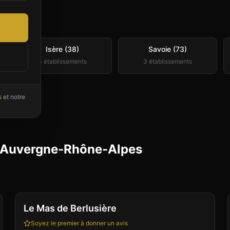
lpes
Isère (38)
Savoie (73)
3
établissement
s
3
établissement
s
s
et notre
en Auvergne-Rhône-Alpes
Club
Sauna
+
4
Le Mas de Berlusière
Soyez le premier à donner un avis