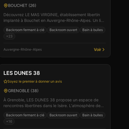
BOUCHET
(
26
)
Découvrez LE MAS VIRGINIE, établissement libertin
implanté à Bouchet en Auvergne-Rhône-Alpes. Un lieu
pensé pour le confort et l'intimité des visiteurs, où...
Backroom fermant à clé
Backroom ouvert
Bain à bulles
+
23
Voir
Auvergne-Rhône-Alpes
Club
Sauna
+
5
Vérifié
LES DUNES 38
Soyez le premier à donner un avis
GRENOBLE
(
38
)
À Grenoble, LES DUNES 38 propose un espace de
rencontres libertines dans le Isère. L'atmosphère de
cet établissement allie élégance et sensualité pour
Backroom fermant à clé
Backroom ouvert
Bain à bulles
des m...
+
16