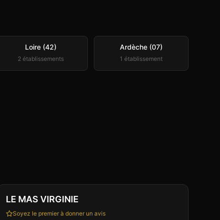
Loire (42)
Ardèche (07)
2
établissement
s
1
établissement
Club
Sauna
+
7
LE MAS VIRGINIE
Soyez le premier à donner un avis