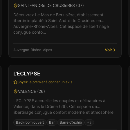
SAINT-ANDRé DE CRUSIèRES
(
07
)
Découvrez Le Mas de Berlusière, établissement
libertin implanté à Saint André de Crusières en
Auvergne-Rhône-Alpes. Cet espace de libertinage
conjugue confo...
Voir
Auvergne-Rhône-Alpes
Club
Sauna
+
4
L'ECLYPSE
Soyez le premier à donner un avis
VALENCE
(
26
)
L'ECLYPSE accueille les couples et célibataires à
Valence, dans le Drôme (26). Cet espace de
libertinage conjugue confort moderne et atmosphère
intime pour...
Backroom ouvert
Bar
Barre d\'exhib
+
8