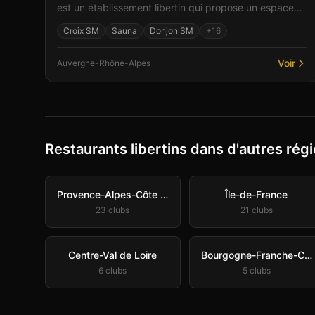
est un établissement libertin qui propose un espace
cosy et décontracté. Parmi les équipements : un bar...
Croix SM
Sauna
Donjon SM
+
16
Voir
Auvergne-Rhône-Alpes
Restaurants libertins dans d'autres rég
Provence-Alpes-Côte d'Azur
Île-de-France
23
club
s
21
club
s
Centre-Val de Loire
Bourgogne-Franche-Comté
6
club
s
5
club
s