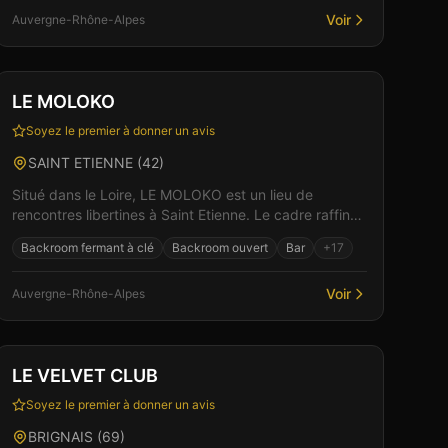
Voir
Auvergne-Rhône-Alpes
Club
Sauna
+
6
Vérifié
LE MOLOKO
Soyez le premier à donner un avis
SAINT ETIENNE
(
42
)
Situé dans le Loire, LE MOLOKO est un lieu de
rencontres libertines à Saint Etienne. Le cadre raffiné
et l'accueil chaleureux de l'équipe créent les conditi...
Backroom fermant à clé
Backroom ouvert
Bar
+
17
Voir
Auvergne-Rhône-Alpes
Club
Restaurant
+
2
LE VELVET CLUB
Soyez le premier à donner un avis
BRIGNAIS
(
69
)