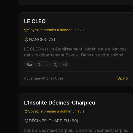
Club
Spa & Wellness
+
3
Vérifié
LE CLEO
Soyez le premier à donner un avis
NANCES
(
73
)
LE CLEO est un établissement libertin situé à Nances,
dans le département Savoie. Dans un cadre soigné et
discret, l'équipe vous accueille pour des soirées...
Bar
Danse
Dj
+
3
Voir
Auvergne-Rhône-Alpes
Bar
Club
+
7
L’Insolite Décines-Charpieu
Soyez le premier à donner un avis
DÉCINES-CHARPIEU
(
69
)
Situé à Décines-Charpieu, L’Insolite Décines-Charpieu