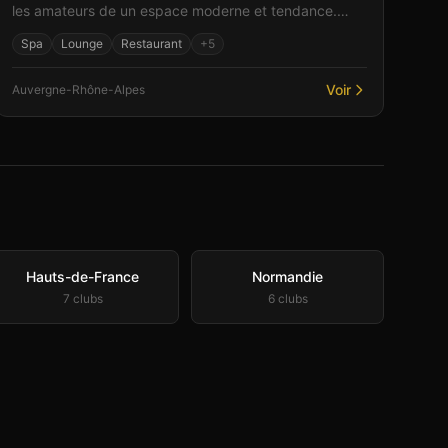
les amateurs de un espace moderne et tendance.
Parmi les équipements : un espace bar pour des
Spa
Lounge
Restaurant
+
5
moments de...
Voir
Auvergne-Rhône-Alpes
Hauts-de-France
Normandie
7
club
s
6
club
s