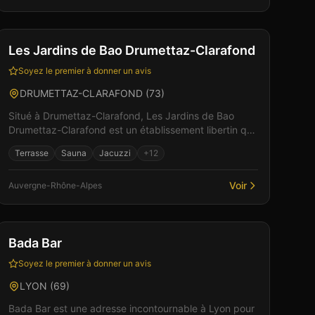
Bar
Club
+
6
Les Jardins de Bao Drumettaz-Clarafond
Soyez le premier à donner un avis
DRUMETTAZ-CLARAFOND
(
73
)
Situé à Drumettaz-Clarafond, Les Jardins de Bao
Drumettaz-Clarafond est un établissement libertin qui
propose un espace cosy et décontracté. Parmi les
Terrasse
Sauna
Jacuzzi
+
12
équipe...
Voir
Auvergne-Rhône-Alpes
Bar
Club
+
4
Bada Bar
Soyez le premier à donner un avis
LYON
(
69
)
Bada Bar est une adresse incontournable à Lyon pour