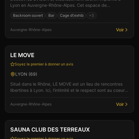
Lyon en Auvergne-Rhône-Alpes. Cet espace de
libertinage conjugue confort moderne et atmosphère
Backroom ouvert
Bar
Cage d\'exhib
+
3
intime...
Voir
Auvergne-Rhône-Alpes
Club
Sauna
Vérifié
LE MOVE
Soyez le premier à donner un avis
LYON
(
69
)
Situé dans le Rhône, LE MOVE est un lieu de rencontres
libertines à Lyon. Ici, l'intimité et le respect sont au coeur
de chaque rencontre, dans un cadre élé...
Voir
Auvergne-Rhône-Alpes
Club
Sauna
+
4
SAUNA CLUB DES TERREAUX
Soyez le premier à donner un avis