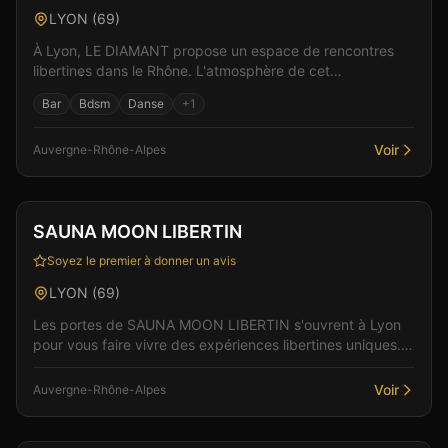
LYON
(
69
)
À Lyon, LE DIAMANT propose un espace de rencontres
libertines dans le Rhône. L'atmosphère de cet
établissement allie élégance et sensualité pour des
Bar
Bdsm
Danse
+
1
moments...
Voir
Auvergne-Rhône-Alpes
Club
Sauna
Vérifié
SAUNA MOON LIBERTIN
Soyez le premier à donner un avis
LYON
(
69
)
Les portes de SAUNA MOON LIBERTIN s'ouvrent à Lyon
pour vous faire vivre des expériences libertines uniques.
L'établissement se distingue par son ambiance à...
Voir
Auvergne-Rhône-Alpes
Club