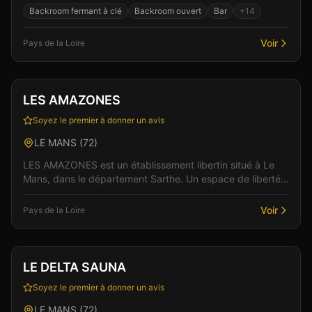
lieu pensé pour le confort et l'intimité des v...
Backroom fermant à clé
Backroom ouvert
Bar
+
14
Voir
Pays de la Loire
Club
LES AMAZONES
Soyez le premier à donner un avis
LE MANS
(
72
)
LES AMAZONES est un établissement libertin situé à Le
Mans, dans le département Sarthe. Un espace de liberté
où règnent bienveillance et plaisir partagé. L...
Voir
Pays de la Loire
Sauna
LE DELTA SAUNA
Soyez le premier à donner un avis
LE MANS
(
72
)