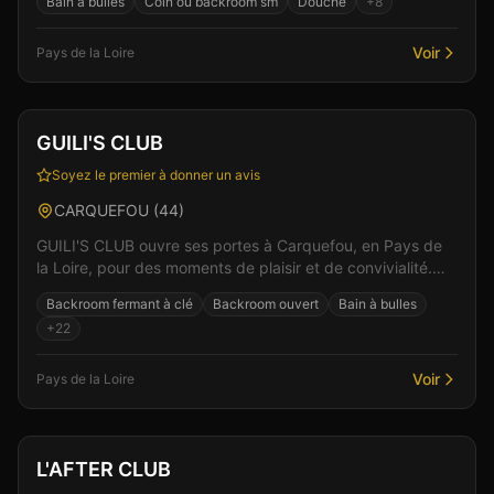
Bain à bulles
Coin ou backroom sm
Douche
+
8
Voir
Pays de la Loire
Club
Sauna
+
6
Vérifié
GUILI'S CLUB
Soyez le premier à donner un avis
CARQUEFOU
(
44
)
GUILI'S CLUB ouvre ses portes à Carquefou, en Pays de
la Loire, pour des moments de plaisir et de convivialité.
Dans un cadre soigné et discret, l'équipe vo...
Backroom fermant à clé
Backroom ouvert
Bain à bulles
+
22
Voir
Pays de la Loire
Club
Sauna
+
4
L'AFTER CLUB