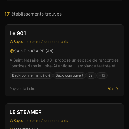
17
établissement
s
trouvé
s
Club
Sauna
+
5
Le 901
Soyez le premier à donner un avis
SAINT NAZAIRE
(
44
)
À Saint Nazaire, Le 901 propose un espace de rencontres
libertines dans le Loire-Atlantique. L'ambiance feutrée et
les espaces bien pensés favorisent les re...
Backroom fermant à clé
Backroom ouvert
Bar
+
12
Voir
Pays de la Loire
Sauna
Gay friendly
LE STEAMER
Soyez le premier à donner un avis