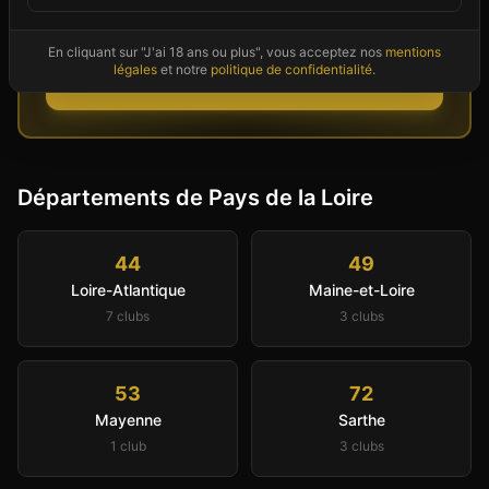
Couples et célibataires disponibles
maintenant dans votre secteur
En cliquant sur "J'ai 18 ans ou plus", vous acceptez nos
mentions
légales
et notre
politique de confidentialité
.
Voir les profils
Départements de
Pays de la Loire
44
49
Loire-Atlantique
Maine-et-Loire
7
club
s
3
club
s
53
72
Mayenne
Sarthe
1
club
3
club
s