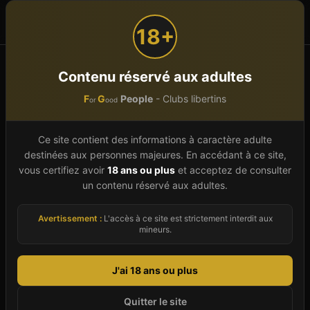
F
G
People
or
ood
18+
Accueil
Pays de la Loire
Contenu réservé aux adultes
F
G
People
- Clubs libertins
or
ood
Club libertin en
Pays de la
Loire
Ce site contient des informations à caractère adulte
destinées aux personnes majeures. En accédant à ce site,
Découvrez
17
clubs libertins et échangistes en
vous certifiez avoir
18 ans ou plus
et acceptez de consulter
un contenu réservé aux adultes.
Pays de la Loire
. Parcourez par département ou
explorez la liste complète ci-dessous.
Avertissement :
L'accès à ce site est strictement interdit aux
mineurs.
Des libertins près de
Pays de la
J'ai 18 ans ou plus
Loire
vous attendent
Quitter le site