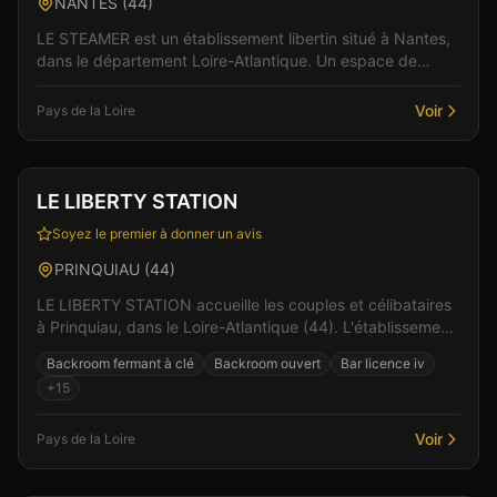
NANTES
(
44
)
LE STEAMER est un établissement libertin situé à Nantes,
dans le département Loire-Atlantique. Un espace de
liberté où règnent bienveillance et plaisir part...
Voir
Pays de la Loire
Club
Sauna
+
4
Vérifié
LE LIBERTY STATION
Soyez le premier à donner un avis
PRINQUIAU
(
44
)
LE LIBERTY STATION accueille les couples et célibataires
à Prinquiau, dans le Loire-Atlantique (44). L'établissement
se distingue par son ambiance à la fois...
Backroom fermant à clé
Backroom ouvert
Bar licence iv
+
15
Voir
Pays de la Loire
Club
Sauna
+
3