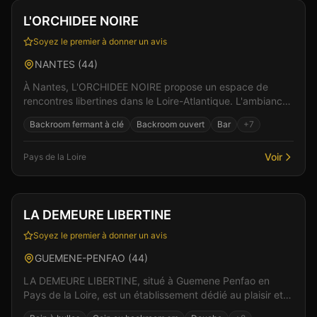
Vérifié
L'ORCHIDEE NOIRE
Soyez le premier à donner un avis
NANTES
(
44
)
À Nantes, L'ORCHIDEE NOIRE propose un espace de
rencontres libertines dans le Loire-Atlantique. L'ambiance
feutrée et les espaces bien pensés favorisent les...
Backroom fermant à clé
Backroom ouvert
Bar
+
7
Voir
Pays de la Loire
Club
Sauna
+
4
LA DEMEURE LIBERTINE
Soyez le premier à donner un avis
GUEMENE-PENFAO
(
44
)
LA DEMEURE LIBERTINE, situé à Guemene Penfao en
Pays de la Loire, est un établissement dédié au plaisir et
aux rencontres. L'établissement propose une ambia...