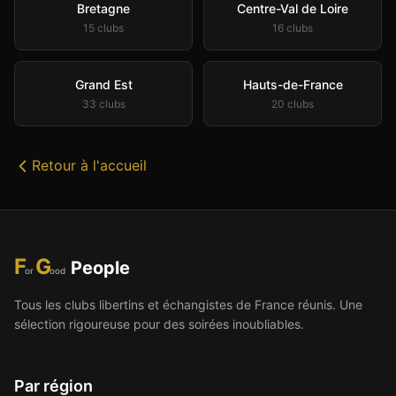
Bretagne
Centre-Val de Loire
15
club
s
16
club
s
Grand Est
Hauts-de-France
33
club
s
20
club
s
Retour à l'accueil
F
G
People
or
ood
Tous les clubs libertins et échangistes de France réunis. Une
sélection rigoureuse pour des soirées inoubliables.
Par région