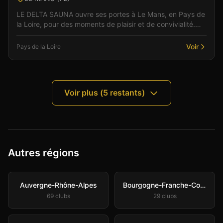
LE DELTA SAUNA ouvre ses portes à Le Mans, en Pays de
la Loire, pour des moments de plaisir et de convivialité.
Dans un cadre soigné et discret, l'équipe vo...
Voir
Pays de la Loire
Voir plus (
5
restants)
Autres régions
Auvergne-Rhône-Alpes
Bourgogne-Franche-Comté
69
club
s
29
club
s