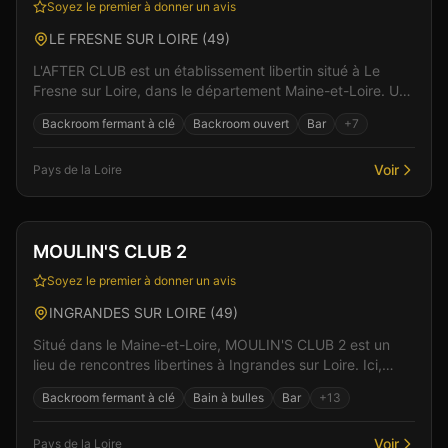
Soyez le premier à donner un avis
LE FRESNE SUR LOIRE
(
49
)
L'AFTER CLUB est un établissement libertin situé à Le
Fresne sur Loire, dans le département Maine-et-Loire. Un
espace de liberté où règnent bienveillance et...
Backroom fermant à clé
Backroom ouvert
Bar
+
7
Voir
Pays de la Loire
Club
Sauna
+
4
MOULIN'S CLUB 2
Soyez le premier à donner un avis
INGRANDES SUR LOIRE
(
49
)
Situé dans le Maine-et-Loire, MOULIN'S CLUB 2 est un
lieu de rencontres libertines à Ingrandes sur Loire. Ici,
l'intimité et le respect sont au coeur de cha...
Backroom fermant à clé
Bain à bulles
Bar
+
13
Voir
Pays de la Loire