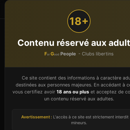
F
G
People
Accueil
Par type
or
ood
18+
Accueil
Pays de la Loire
Maine-et-Loire (49)
AN
Contenu réservé aux adul
LE TROPIC
F
G
People
- Clubs libertins
or
ood
Sauna Gay Et Libertin
À
ANGERS
144 rue de la Larévellière,
49100
ANGERS
-
Mai
Ce site contient des informations à caractère adu
destinées aux personnes majeures. En accédant à ce
Club
Sauna
Gay friendly
vous certifiez avoir
18 ans ou plus
et acceptez de co
un contenu réservé aux adultes.
Donne ton avis (anonyme, sans inscription)
Images d'illustration
Avertissement :
L'accès à ce site est strictement interdit
mineurs.