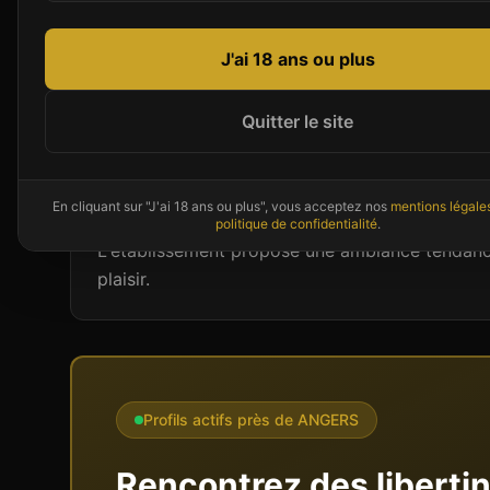
J'ai 18 ans ou plus
Présentation de
LE TROPIC
À ANGERS, LE TROPIC fait figure de référence p
Quitter le site
de la Loire. Profitez d'un espace détente avec
convivialité. La politique inclusive de cet étab
soit votre orientation.
En cliquant sur "J'ai 18 ans ou plus", vous acceptez nos
mentions légale
politique de confidentialité
.
L'établissement propose une ambiance tendance
plaisir.
Profils actifs près de
ANGERS
Rencontrez des liberti