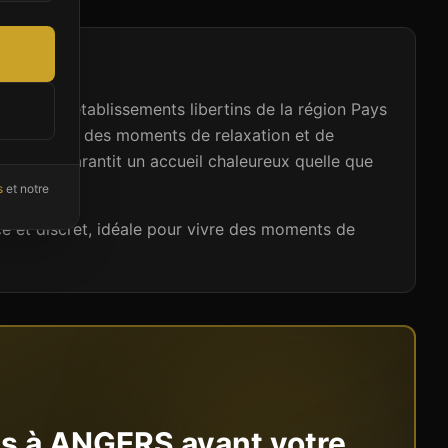
armi les établissements libertins de la région Pays
 sauna pour des moments de relaxation et de
lissement garantit un accueil chaleureux quelle que
s
et notre
 et discret, idéale pour vivre des moments de
ns à
ANGERS
avant votre