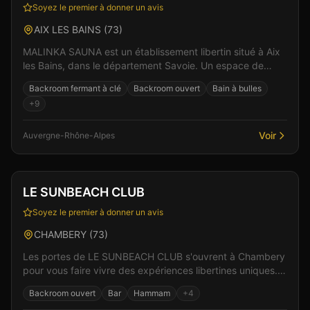
Soyez le premier à donner un avis
AIX LES BAINS
(
73
)
MALINKA SAUNA est un établissement libertin situé à Aix
les Bains, dans le département Savoie. Un espace de
liberté où règnent bienveillance et plaisir part...
Backroom fermant à clé
Backroom ouvert
Bain à bulles
+
9
Voir
Auvergne-Rhône-Alpes
Club
Sauna
+
2
Vérifié
LE SUNBEACH CLUB
Soyez le premier à donner un avis
CHAMBERY
(
73
)
Les portes de LE SUNBEACH CLUB s'ouvrent à Chambery
pour vous faire vivre des expériences libertines uniques.
Un espace de liberté où règnent bienveillance...
Backroom ouvert
Bar
Hammam
+
4