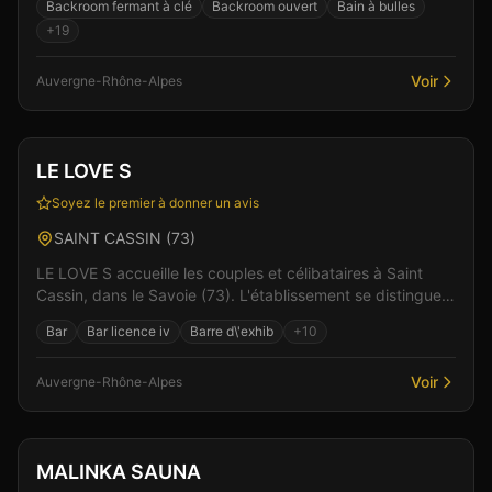
Backroom fermant à clé
Backroom ouvert
Bain à bulles
+
19
Voir
Auvergne-Rhône-Alpes
Club
Spa & Wellness
+
3
Vérifié
LE LOVE S
Soyez le premier à donner un avis
SAINT CASSIN
(
73
)
LE LOVE S accueille les couples et célibataires à Saint
Cassin, dans le Savoie (73). L'établissement se distingue
par son ambiance à la fois conviviale et s...
Bar
Bar licence iv
Barre d\'exhib
+
10
Voir
Auvergne-Rhône-Alpes
Club
Sauna
+
3
MALINKA SAUNA