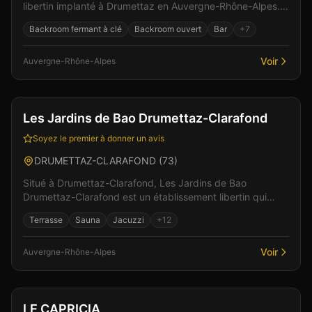
libertin implanté à Drumettaz en Auvergne-Rhône-Alpes.
Cet espace de libertinage conjugue confort moderne...
Backroom fermant à clé
Backroom ouvert
Bar
+
7
Voir
Auvergne-Rhône-Alpes
Bar
Club
+
6
Les Jardins de Bao Drumettaz-Clarafond
Soyez le premier à donner un avis
DRUMETTAZ-CLARAFOND
(
73
)
Situé à Drumettaz-Clarafond, Les Jardins de Bao
Drumettaz-Clarafond est un établissement libertin qui
propose un espace cosy et décontracté. Parmi les
Terrasse
Sauna
Jacuzzi
+
12
équipe...
Voir
Auvergne-Rhône-Alpes
Club
Sauna
+
1
LE CAPRICIA