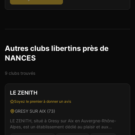
Autres clubs libertins près de
NANCES
9
club
s
trouvé
s
Club
Sauna
+
5
LE ZENITH
Soyez le premier à donner un avis
GRESY SUR AIX
(
73
)
LE ZENITH, situé à Gresy sur Aix en Auvergne-Rhône-
Alpes, est un établissement dédié au plaisir et aux
rencontres. Ici, l'intimité et le respect sont au coe...