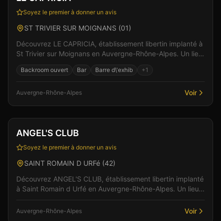
Soyez le premier à donner un avis
ST TRIVIER SUR MOIGNANS
(
01
)
Découvrez LE CAPRICIA, établissement libertin implanté à
St Trivier sur Moignans en Auvergne-Rhône-Alpes. Un lieu
pensé pour le confort et l'intimité des vi...
Backroom ouvert
Bar
Barre d\'exhib
+
1
Voir
Auvergne-Rhône-Alpes
Club
Restaurant
ANGEL'S CLUB
Soyez le premier à donner un avis
SAINT ROMAIN D URFé
(
42
)
Découvrez ANGEL'S CLUB, établissement libertin implanté
à Saint Romain d Urfé en Auvergne-Rhône-Alpes. Un lieu
pensé pour le confort et l'intimité des visit...
Voir
Auvergne-Rhône-Alpes