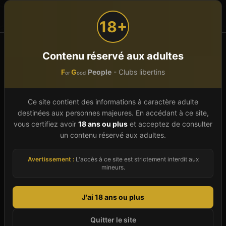
F
G
People
or
ood
18+
Accueil
Auvergne-Rhône-Alpes
Savoie (73)
NANCES
Contenu réservé aux adultes
LE CLEO
F
G
People
- Clubs libertins
or
ood
LE CLEO
Établissement vérifié
Ce site contient des informations à caractère adulte
Club Libertin
À
NANCES
destinées aux personnes majeures. En accédant à ce site,
vous certifiez avoir
18 ans ou plus
et acceptez de consulter
Grand Pré Auto A 43,
73470
NANCES
-
Savoie
(
73
)
un contenu réservé aux adultes.
Club
Spa & Wellness
Restaurant
Bar
Avertissement :
L'accès à ce site est strictement interdit aux
Discothèque
mineurs.
Donne ton avis (anonyme, sans inscription)
J'ai 18 ans ou plus
Images d'illustration
Quitter le site