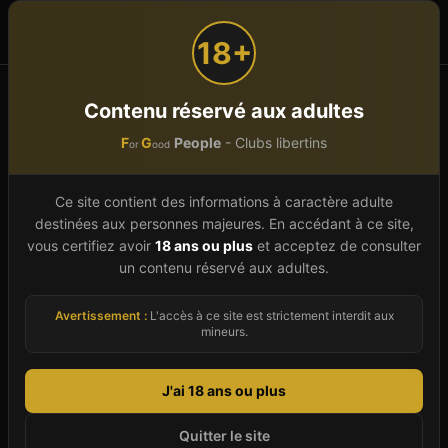
F
G
People
or
ood
18+
Accueil
Grand Est
Moselle (57)
Metz
Contenu réservé aux adultes
F
G
People
- Clubs libertins
or
ood
Club libertin à
Metz
(
57
)
Ce site contient des informations à caractère adulte
Guide 2026 du libertinage à Metz (Moselle).
destinées aux personnes majeures. En accédant à ce site,
Notre annuaire présente 2 clubs libertins actifs
vous certifiez avoir
18 ans ou plus
et acceptez de consulter
dans la ville, avec pour chacun : description de
un contenu réservé aux adultes.
l'ambiance, types de prestations (sauna, spa,
Avertissement :
L'accès à ce site est strictement interdit aux
restaurant, bar), public accueilli (couples,
mineurs.
célibataires, soirées mixtes), horaires et tarifs.
Metz bénéficie de sa localisation en Grand Est, à
J'ai 18 ans ou plus
proximité des grandes métropoles du secteur, ce
Quitter le site
qui en fait une destination appréciée des libertins