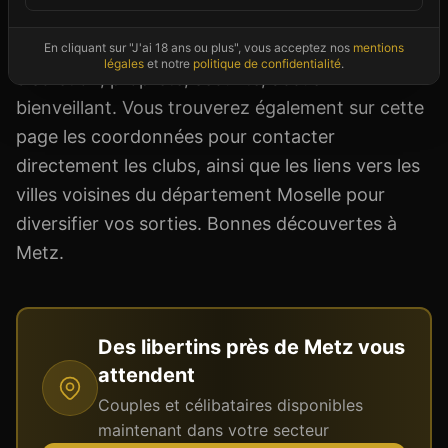
locaux comme de passage. Les établissements
référencés respectent les standards du milieu :
En cliquant sur "J'ai 18 ans ou plus", vous acceptez nos
mentions
légales
et notre
politique de confidentialité
.
discrétion, propreté, sécurité, accueil
bienveillant. Vous trouverez également sur cette
page les coordonnées pour contacter
directement les clubs, ainsi que les liens vers les
villes voisines du département Moselle pour
diversifier vos sorties. Bonnes découvertes à
Metz.
Des libertins près de
Metz
vous
attendent
Couples et célibataires disponibles
maintenant dans votre secteur