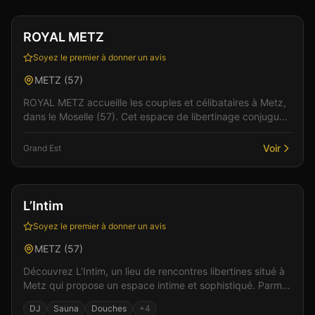
Club
Gay friendly
ROYAL METZ
Soyez le premier à donner un avis
METZ
(
57
)
ROYAL METZ accueille les couples et célibataires à Metz,
dans le Moselle (57). Cet espace de libertinage conjugue
confort moderne et atmosphère intime pour...
Voir
Grand Est
Discothèque
SM / Fétish
+
1
L’Intim
Soyez le premier à donner un avis
METZ
(
57
)
Découvrez L’Intim, un lieu de rencontres libertines situé à
Metz qui propose un espace intime et sophistiqué. Parmi
les équipements : une ambiance festive et...
DJ
Sauna
Douches
+
4