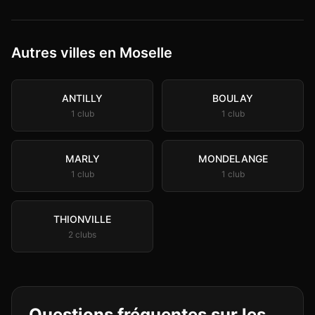
Autres villes en Moselle
ANTILLY
BOULAY
1
club
1
club
MARLY
MONDELANGE
1
club
1
club
THIONVILLE
2
club
s
Questions fréquentes sur les