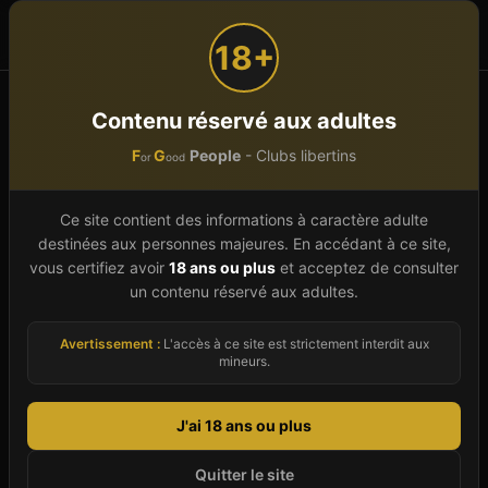
F
G
People
or
ood
18+
Accueil
Grand Est
Vosges (88)
Igney
Contenu réservé aux adultes
F
G
People
- Clubs libertins
or
ood
Club libertin à
Igney
(
88
)
Ce site contient des informations à caractère adulte
Bienvenue sur le guide complet des clubs
destinées aux personnes majeures. En accédant à ce site,
libertins et établissements échangistes à Igney,
vous certifiez avoir
18 ans ou plus
et acceptez de consulter
en Vosges. En 2026, nous référençons un
un contenu réservé aux adultes.
établissement à Igney, sélectionné pour leur
Avertissement :
L'accès à ce site est strictement interdit aux
qualité d'accueil, leur ambiance et la discrétion
mineurs.
qu'ils offrent à leur clientèle. Que vous soyez un
couple cherchant à explorer le libertinage à
J'ai 18 ans ou plus
Igney, un célibataire curieux ou un initié de
Quitter le site
passage en Grand Est, notre annuaire vous