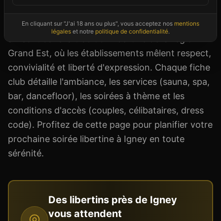
donne toutes les informations utiles : adresse,
horaires, équipements, tarifs et avis. Igney
En cliquant sur "J'ai 18 ans ou plus", vous acceptez nos
mentions
légales
et notre
politique de confidentialité
.
s'inscrit dans la tradition libertine de la région
Grand Est, où les établissements mêlent respect,
convivialité et liberté d'expression. Chaque fiche
club détaille l'ambiance, les services (sauna, spa,
bar, dancefloor), les soirées à thème et les
conditions d'accès (couples, célibataires, dress
code). Profitez de cette page pour planifier votre
prochaine soirée libertine à Igney en toute
sérénité.
Des libertins près de
Igney
vous attendent