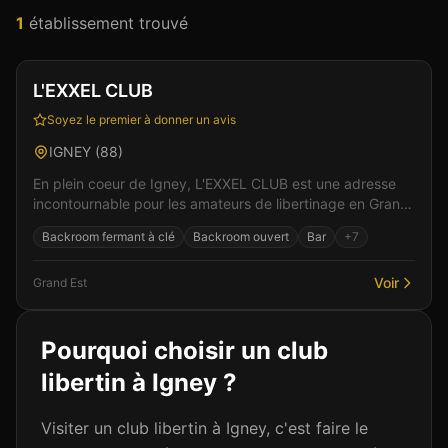
1
établissement
trouvé
Club
Spa & Wellness
+
3
L'EXXEL CLUB
Soyez le premier à donner un avis
IGNEY
(
88
)
En plein coeur de Igney, L'EXXEL CLUB est une adresse
incontournable pour les amateurs de libertinage en Grand
Est. L'ambiance feutrée et les espaces bien p...
Backroom fermant à clé
Backroom ouvert
Bar
+
7
Voir
Grand Est
Pourquoi choisir un club
libertin à
Igney
?
Visiter un club libertin à Igney, c'est faire le