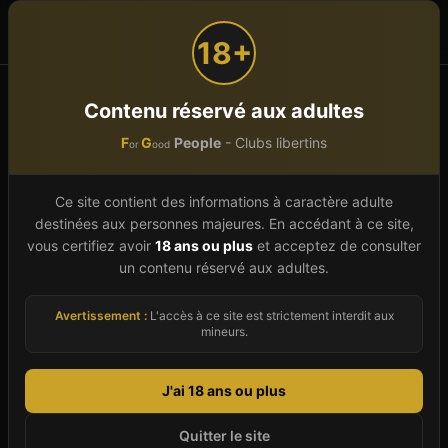
F
G
People
or
ood
18+
Accueil
Grand Est
Vosges (88)
Contenu réservé aux adultes
F
G
People
- Clubs libertins
or
ood
Club libertin
Vosges
(
88
)
Ce site contient des informations à caractère adulte
Trouvez un club libertin dans le Vosges (88)
destinées aux personnes majeures. En accédant à ce site,
parmi les 3 établissements référencés en 2026.
vous certifiez avoir
18 ans ou plus
et acceptez de consulter
Ce département de Grand Est offre une scène
un contenu réservé aux adultes.
libertine discrète mais active avec des clubs
Avertissement :
L'accès à ce site est strictement interdit aux
répartis sur 3 villes. Chaque fiche établissement
mineurs.
vous renseigne sur les prestations proposées
(espace couples, sauna, jacuzzi, bar, piste de
J'ai 18 ans ou plus
danse, salles thématiques), les soirées
Quitter le site
organisées (mixtes, couples, célibataires, à