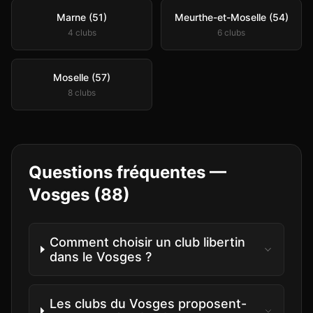
Marne (51)
Meurthe-et-Moselle (54)
4
club
s
6
club
s
Moselle (57)
8
club
s
Questions fréquentes —
Vosges
(
88
)
Comment choisir un club libertin
dans le Vosges ?
Les clubs du Vosges proposent-