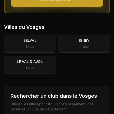
Villes du
Vosges
BELVAL
IGNEY
1
club
1
club
LE VAL D AJOL
1
club
Rechercher un club dans le Vosges
Utilisez les filtres pour trouver l'établissement idéal
parmi les 3 clubs du département