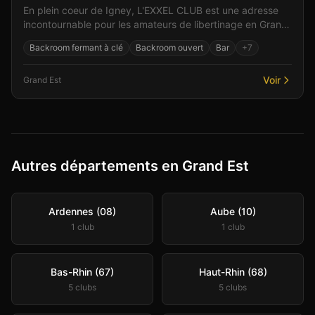
En plein coeur de Igney, L'EXXEL CLUB est une adresse
incontournable pour les amateurs de libertinage en Grand
Est. L'ambiance feutrée et les espaces bien p...
Backroom fermant à clé
Backroom ouvert
Bar
+
7
Voir
Grand Est
Autres départements en Grand Est
Ardennes (08)
Aube (10)
1
club
1
club
Bas-Rhin (67)
Haut-Rhin (68)
5
club
s
5
club
s