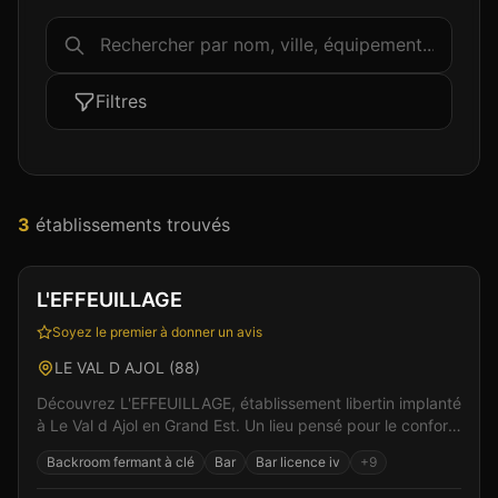
Filtres
3
établissement
s
trouvé
s
Club
Spa & Wellness
+
3
L'EFFEUILLAGE
Soyez le premier à donner un avis
LE VAL D AJOL
(
88
)
Découvrez L'EFFEUILLAGE, établissement libertin implanté
à Le Val d Ajol en Grand Est. Un lieu pensé pour le confort
et l'intimité des visiteurs, où le resp...
Backroom fermant à clé
Bar
Bar licence iv
+
9