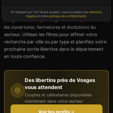
thème) et les conditions d'accès (dress code,
réservation, adhésion). Notre annuaire du
En cliquant sur "J'ai 18 ans ou plus", vous acceptez nos
mentions
légales
et notre
politique de confidentialité
.
Vosges est mis à jour régulièrement pour refléter
les ouvertures, fermetures et évolutions du
secteur. Utilisez les filtres pour affiner votre
recherche par ville ou par type et planifiez votre
prochaine sortie libertine dans le département
en toute confiance.
Des libertins près de
Vosges
vous attendent
Couples et célibataires disponibles
maintenant dans votre secteur
Voir les profils