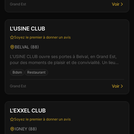
Voir
Grand Est
Club
Restaurant
Vérifié
L'USINE CLUB
Soyez le premier à donner un avis
BELVAL
(
88
)
L'USINE CLUB ouvre ses portes à Belval, en Grand Est,
pour des moments de plaisir et de convivialité. Un lieu
pensé pour le confort et l'intimité des visite...
Bdsm
Restaurant
Voir
Grand Est
Club
Spa & Wellness
+
3
L'EXXEL CLUB
Soyez le premier à donner un avis
IGNEY
(
88
)