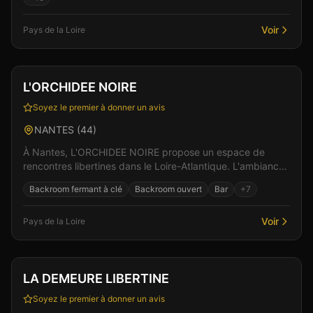
Voir
Pays de la Loire
Club
Sauna
+
3
Vérifié
L'ORCHIDEE NOIRE
Soyez le premier à donner un avis
NANTES
(
44
)
À Nantes, L'ORCHIDEE NOIRE propose un espace de
rencontres libertines dans le Loire-Atlantique. L'ambiance
feutrée et les espaces bien pensés favorisent les...
Backroom fermant à clé
Backroom ouvert
Bar
+
7
Voir
Pays de la Loire
Club
Sauna
+
4
LA DEMEURE LIBERTINE
Soyez le premier à donner un avis