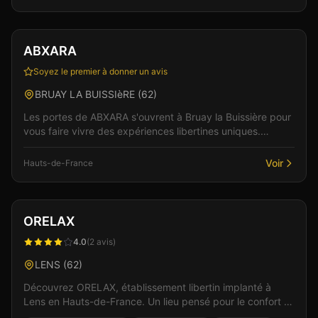
Club
Sauna
ABXARA
Soyez le premier à donner un avis
BRUAY LA BUISSIèRE
(
62
)
Les portes de ABXARA s'ouvrent à Bruay la Buissière pour
vous faire vivre des expériences libertines uniques.
L'établissement se distingue par son ambiance...
Voir
Hauts-de-France
Club
Sauna
+
6
ORELAX
4.0
(
2
avis)
LENS
(
62
)
Découvrez ORELAX, établissement libertin implanté à
Lens en Hauts-de-France. Un lieu pensé pour le confort et
l'intimité des visiteurs, où le respect et la...