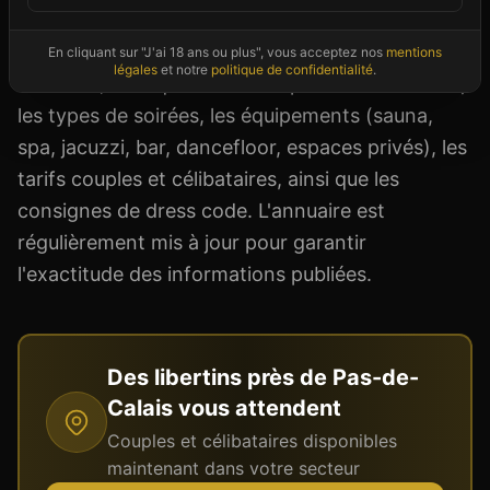
privé très select, en passant par les bars libertins
décontractés et les lieux plus pointus (SM, fétish,
En cliquant sur "J'ai 18 ans ou plus", vous acceptez nos
mentions
légales
et notre
politique de confidentialité
.
naturiste). Chaque fiche club précise l'ambiance,
les types de soirées, les équipements (sauna,
spa, jacuzzi, bar, dancefloor, espaces privés), les
tarifs couples et célibataires, ainsi que les
consignes de dress code. L'annuaire est
régulièrement mis à jour pour garantir
l'exactitude des informations publiées.
Des libertins près de
Pas-de-
Calais
vous attendent
Couples et célibataires disponibles
maintenant dans votre secteur