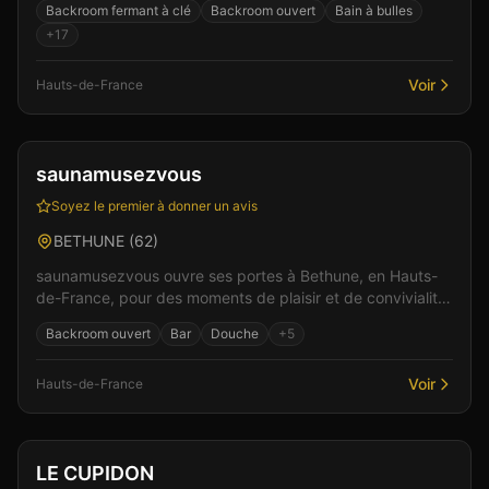
Backroom fermant à clé
Backroom ouvert
Bain à bulles
+
17
Voir
Hauts-de-France
Club
Sauna
+
2
Vérifié
saunamusezvous
Soyez le premier à donner un avis
BETHUNE
(
62
)
saunamusezvous ouvre ses portes à Bethune, en Hauts-
de-France, pour des moments de plaisir et de convivialité.
Dans un cadre soigné et discret, l'équipe vou...
Backroom ouvert
Bar
Douche
+
5
Voir
Hauts-de-France
Club
Sauna
+
4
Vérifié
LE CUPIDON