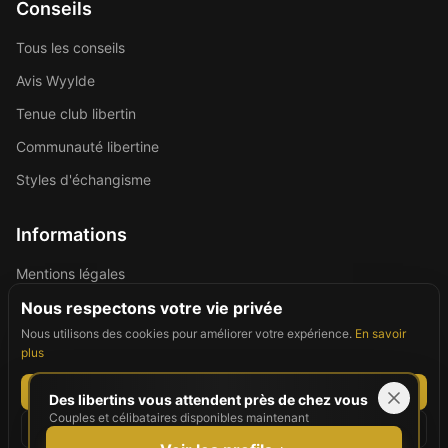
Conseils
Tous les conseils
Avis Wyylde
Tenue club libertin
Communauté libertine
Styles d'échangisme
Informations
Mentions légales
Politique de confidentialité
Nous respectons votre vie privée
Nous utilisons des cookies pour améliorer votre expérience.
En savoir
Contact
plus
Tout accepter
Des libertins vous attendent près de chez vous
Couples et célibataires disponibles maintenant
©
2026
For Good People. Tous droits réservés.
Tout refuser
Site réservé aux personnes majeures (18+)