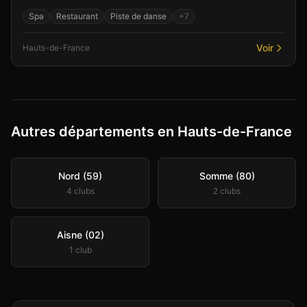
accueillant. Parmi les équipements : un bar conv...
Spa
Restaurant
Piste de danse
+
7
Voir
Hauts-de-France
Autres départements en Hauts-de-France
Nord (59)
Somme (80)
4
club
s
2
club
s
Aisne (02)
1
club