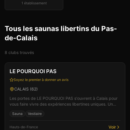
1
établissement
Tous les saunas libertins du Pas-
de-Calais
8
club
s
trouvé
s
Club
Sauna
Vérifié
LE POURQUOI PAS
Soyez le premier à donner un avis
CALAIS
(
62
)
Les portes de LE POURQUOI PAS s'ouvrent à Calais pour
vous faire vivre des expériences libertines uniques. Un
espace de liberté où règnent bienveillance et...
Sauna
Vestiaire
Voir
Hauts-de-France