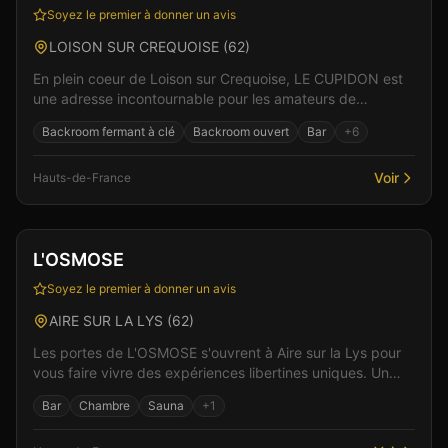
Soyez le premier à donner un avis
LOISON SUR CREQUOISE
(
62
)
En plein coeur de Loison sur Crequoise, LE CUPIDON est
une adresse incontournable pour les amateurs de
libertinage en Hauts-de-France. L'ambiance feutrée et...
Backroom fermant à clé
Backroom ouvert
Bar
+
6
Voir
Hauts-de-France
Club
Sauna
+
3
Vérifié
L'OSMOSE
Soyez le premier à donner un avis
AIRE SUR LA LYS
(
62
)
Les portes de L'OSMOSE s'ouvrent à Aire sur la Lys pour
vous faire vivre des expériences libertines uniques. Un
espace de liberté où règnent bienveillance e...
Bar
Chambre
Sauna
+
1