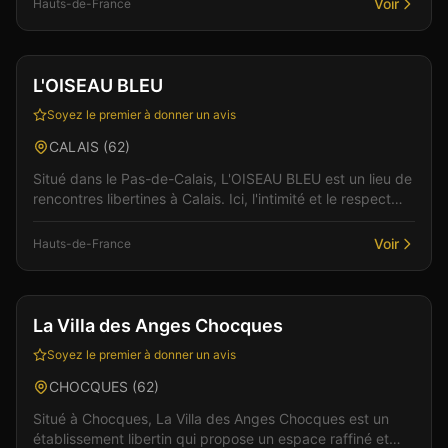
Voir
Hauts-de-France
Club
Sauna
L'OISEAU BLEU
Soyez le premier à donner un avis
CALAIS
(
62
)
Situé dans le Pas-de-Calais, L'OISEAU BLEU est un lieu de
rencontres libertines à Calais. Ici, l'intimité et le respect
sont au coeur de chaque rencontre, d...
Voir
Hauts-de-France
Bar
Club
+
6
La Villa des Anges Chocques
Soyez le premier à donner un avis
CHOCQUES
(
62
)
Situé à Chocques, La Villa des Anges Chocques est un
établissement libertin qui propose un espace raffiné et