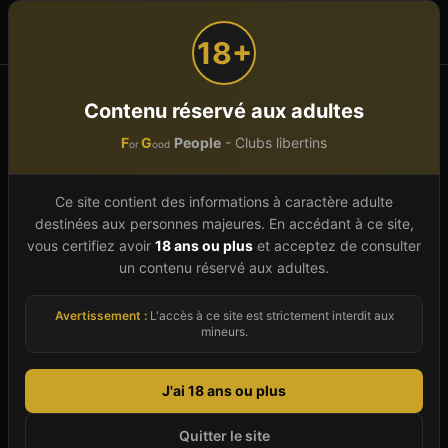
F
G
People
or
ood
18+
Accueil
Saunas libertins
Hauts-de-France
Contenu réservé aux adultes
Pas-de-Calais (62)
F
G
People
- Clubs libertins
or
ood
Sauna libertin
Pas-de-
Ce site contient des informations à caractère adulte
Calais
(
62
)
destinées aux personnes majeures. En accédant à ce site,
vous certifiez avoir
18 ans ou plus
et acceptez de consulter
Le Pas-de-Calais (62) en Hauts-de-France
un contenu réservé aux adultes.
propose 8 clubs libertins identifiés dans notre
Avertissement :
L'accès à ce site est strictement interdit aux
annuaire 2026, répartis sur 7 communes. Pour
mineurs.
les couples libertins, les célibataires ou les
curieux souhaitant découvrir l'échangisme, ce
J'ai 18 ans ou plus
département offre une palette de lieux adaptés à
chaque envie : du sauna mixte convivial au club
Quitter le site