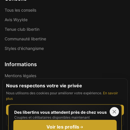
Tous les conseils
Avis Wyylde
Tenue club libertin
Communauté libertine
Styles d'échangisme
Informations
Mentions légales
Politique de confidentialité
Nous respectons votre vie privée
Nous utilisons des cookies pour améliorer votre expérience.
En savoir
Contact
plus
Tout accepter
Des libertins vous attendent près de chez vous
Couples et célibataires disponibles maintenant
©
2026
For Good People. Tous droits réservés.
Tout refuser
Site réservé aux personnes majeures (18+)
Voir les profils