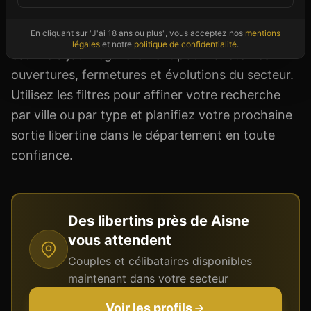
thème) et les conditions d'accès (dress code,
réservation, adhésion). Notre annuaire du Aisne
En cliquant sur "J'ai 18 ans ou plus", vous acceptez nos
mentions
légales
et notre
politique de confidentialité
.
est mis à jour régulièrement pour refléter les
ouvertures, fermetures et évolutions du secteur.
Utilisez les filtres pour affiner votre recherche
par ville ou par type et planifiez votre prochaine
sortie libertine dans le département en toute
confiance.
Des libertins près de
Aisne
vous attendent
Couples et célibataires disponibles
maintenant dans votre secteur
Voir les profils