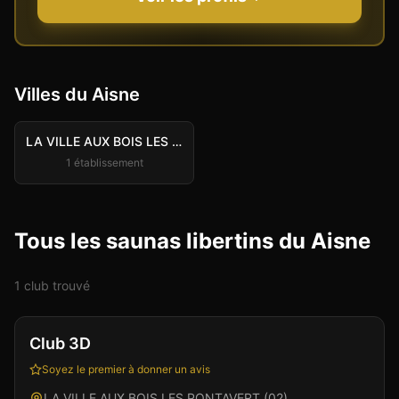
Villes du
Aisne
LA VILLE AUX BOIS LES PONTAVERT
1
établissement
Tous les saunas libertins du Aisne
1
club
trouvé
Club
Sauna
+
3
Vérifié
Club 3D
Soyez le premier à donner un avis
LA VILLE AUX BOIS LES PONTAVERT
(
02
)