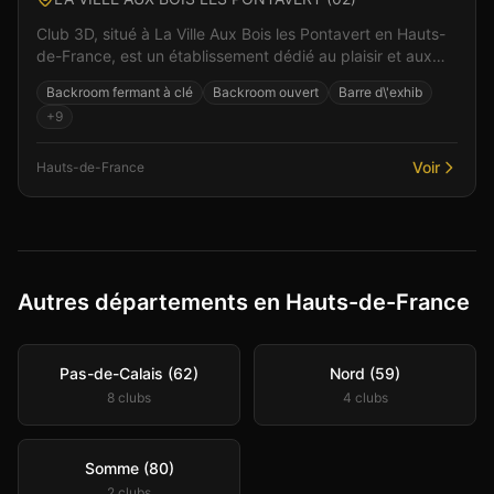
Club 3D, situé à La Ville Aux Bois les Pontavert en Hauts-
de-France, est un établissement dédié au plaisir et aux
rencontres. Ici, l'intimité et le respect...
Backroom fermant à clé
Backroom ouvert
Barre d\'exhib
+
9
Voir
Hauts-de-France
Autres départements en Hauts-de-France
Pas-de-Calais (62)
Nord (59)
8
club
s
4
club
s
Somme (80)
2
club
s