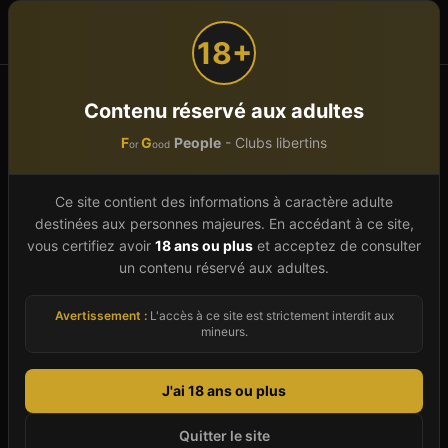
F
G
People
or
ood
18+
Accueil
Saunas libertins
Hauts-de-France
Aisne (02)
Contenu réservé aux adultes
F
G
People
- Clubs libertins
or
ood
Sauna libertin
Aisne
(
02
)
Ce site contient des informations à caractère adulte
Trouvez un club libertin dans le Aisne (02) parmi
destinées aux personnes majeures. En accédant à ce site,
les 1 établissements référencés en 2026. Ce
vous certifiez avoir
18 ans ou plus
et acceptez de consulter
département de Hauts-de-France offre une
un contenu réservé aux adultes.
scène libertine discrète mais active avec des
Avertissement :
L'accès à ce site est strictement interdit aux
clubs répartis sur 1 ville. Chaque fiche
mineurs.
établissement vous renseigne sur les prestations
proposées (espace couples, sauna, jacuzzi, bar,
J'ai 18 ans ou plus
piste de danse, salles thématiques), les soirées
Quitter le site
organisées (mixtes, couples, célibataires, à