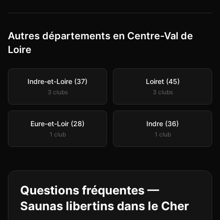
Autres départements en Centre-Val de
Loire
Indre-et-Loire (37)
Loiret (45)
3
club
s
3
club
s
Eure-et-Loir (28)
Indre (36)
1
club
1
club
Questions fréquentes —
Saunas libertins
dans le
Cher