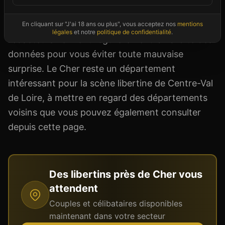
tarifs, équipements) et vous permet d'entrer en
contact direct avec l'établissement. Nos
En cliquant sur "J'ai 18 ans ou plus", vous acceptez nos
mentions
légales
et notre
politique de confidentialité
.
rédacteurs vérifient régulièrement la validité des
données pour vous éviter toute mauvaise
surprise. Le Cher reste un département
intéressant pour la scène libertine de Centre-Val
de Loire, à mettre en regard des départements
voisins que vous pouvez également consulter
depuis cette page.
Des libertins près de
Cher
vous
attendent
Couples et célibataires disponibles
maintenant dans votre secteur