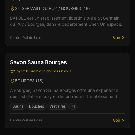
ST GERMAIN DU PUY / BOURGES
(
18
)
L'ATOLL est un établissement libertin situé à St Germain
du Puy / Bourges, dans le département Cher. Un espace
de liberté où règnent bienveillance et plaisi...
Voir
Centre-Val de Loire
Sauna
Savon Sauna Bourges
Soyez le premier à donner un avis
BOURGES
(
18
)
À Bourges, Savon Sauna Bourges offre une expérience
des installations cosy et décontractés. L'établissement
dispose de un sauna pour moments de détente. Situ...
Sauna
Douches
Vestiaires
+
1
Voir
Centre-Val de Loire