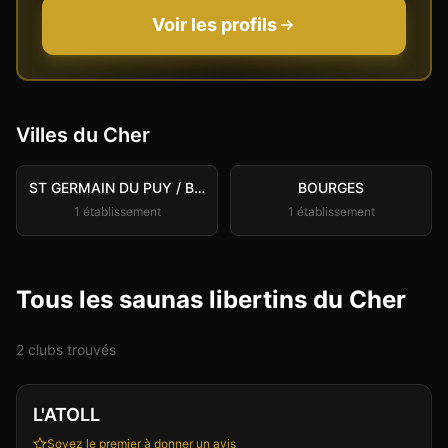
Voir les profils
Villes du
Cher
ST GERMAIN DU PUY / BOURGES
BOURGES
1
établissement
1
établissement
Tous les saunas libertins du Cher
2
club
s
trouvé
s
Club
Sauna
+
3
L'ATOLL
Soyez le premier à donner un avis