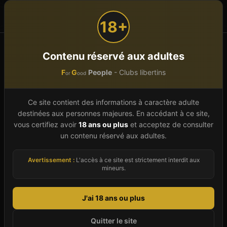
F
G
People
or
ood
18+
Accueil
Saunas libertins
Centre-Val de Loire
Cher (18)
Contenu réservé aux adultes
F
G
People
- Clubs libertins
or
ood
Sauna libertin
Cher
(
18
)
Ce site contient des informations à caractère adulte
Le département Cher (18), situé en Centre-Val
destinées aux personnes majeures. En accédant à ce site,
de Loire, concentre en 2026 un total de 2
vous certifiez avoir
18 ans ou plus
et acceptez de consulter
établissements libertins répertoriés sur 2
un contenu réservé aux adultes.
communes. Qu'il s'agisse de saunas mixtes, de
Avertissement :
L'accès à ce site est strictement interdit aux
clubs échangistes pour couples, de bars libertins
mineurs.
ou d'espaces dédiés au SM et au fétichisme,
notre annuaire couvre toute la diversité du
J'ai 18 ans ou plus
département. Chaque fiche vous donne accès
Quitter le site
aux informations clés (coordonnées, horaires,