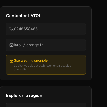
Contacter
L'ATOLL
0248658466
latoll@orange.fr
Site web indisponible
Le site web de cet établissement n'est plus
accessible.
Explorer la région