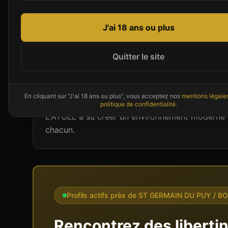
J'ai 18 ans ou plus
Présentation de
L'ATOLL
L'ATOLL est un établissement libertin situé 
Quitter le site
Loire. Avec son espace sauna soigneusement a
immersion relaxante propice aux rencontres sp
détente avec ses équipements de qualité.
En cliquant sur "J'ai 18 ans ou plus", vous acceptez nos
mentions légale
politique de confidentialité
.
L'ATOLL a su créer un environnement moderne o
chacun.
Profils actifs près de
ST GERMAIN DU PUY / B
Rencontrez des liberti