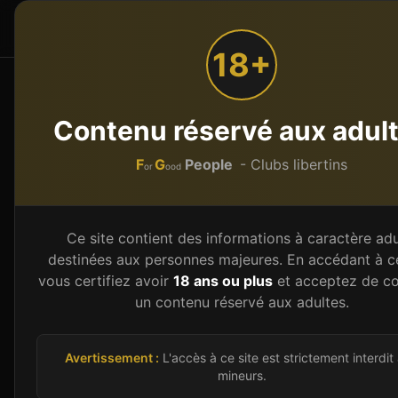
F
G
People
Accueil
Par type
or
ood
18+
Accueil
Centre-Val de Loire
Cher (18)
ST GERMA
Contenu réservé aux adul
L'ATOLL
F
G
People
- Clubs libertins
or
ood
Restaurant Club Libertin
À
ST GERMAIN DU 
zac du sancerrois - rue des vignerons (Ã côté de
Ce site contient des informations à caractère adu
destinées aux personnes majeures. En accédant à ce
Club
Sauna
Spa & Wellness
Restaurant
Bar
vous certifiez avoir
18 ans ou plus
et acceptez de co
un contenu réservé aux adultes.
Donne ton avis (anonyme, sans inscription)
Images d'illustration
Avertissement :
L'accès à ce site est strictement interdit
mineurs.