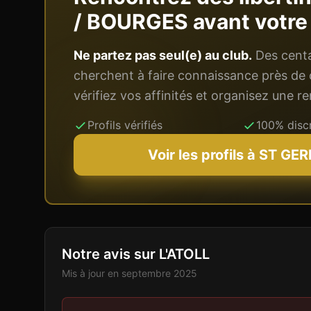
/ BOURGES
avant votre
Ne partez pas seul(e) au club.
Des centai
cherchent à faire connaissance près de 
vérifiez vos affinités et organisez une 
Profils vérifiés
100% disc
Voir les profils à
ST GER
Notre avis sur L'ATOLL
Mis à jour en
septembre 2025