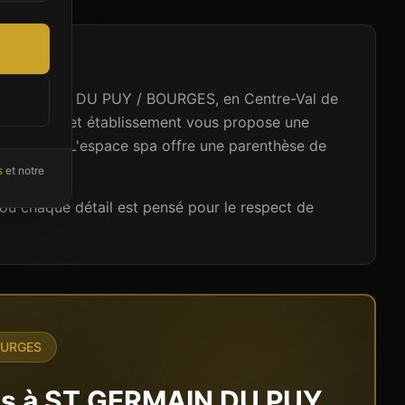
à ST GERMAIN DU PUY / BOURGES, en Centre-Val de
ménagé, cet établissement vous propose une
ontanées. L'espace spa offre une parenthèse de
s
et notre
ù chaque détail est pensé pour le respect de
OURGES
ns à
ST GERMAIN DU PUY