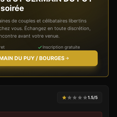
 soirée
nes de couples et célibataires libertins
chez vous. Échangez en toute discrétion,
rencontre avant votre venue.
ret
Inscription gratuite
MAIN DU PUY / BOURGES
1.5
/5