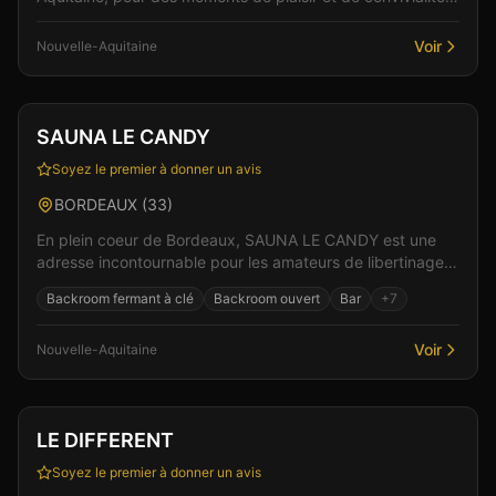
Un lieu pensé pour le confort et l'intimité...
Voir
Nouvelle-Aquitaine
Club
Sauna
+
4
SAUNA LE CANDY
Soyez le premier à donner un avis
BORDEAUX
(
33
)
En plein coeur de Bordeaux, SAUNA LE CANDY est une
adresse incontournable pour les amateurs de libertinage
en Nouvelle-Aquitaine. L'ambiance feutrée et les...
Backroom fermant à clé
Backroom ouvert
Bar
+
7
Voir
Nouvelle-Aquitaine
Club
Sauna
+
3
LE DIFFERENT
Soyez le premier à donner un avis