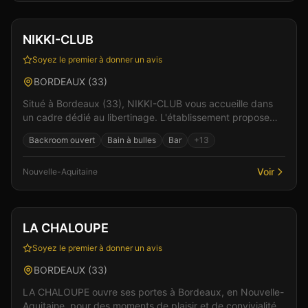
Club
Sauna
+
4
NIKKI-CLUB
Soyez le premier à donner un avis
BORDEAUX
(
33
)
Situé à Bordeaux (33), NIKKI-CLUB vous accueille dans
un cadre dédié au libertinage. L'établissement propose
une ambiance chaleureuse et conviviale, idéale...
Backroom ouvert
Bain à bulles
Bar
+
13
Voir
Nouvelle-Aquitaine
Club
LA CHALOUPE
Soyez le premier à donner un avis
BORDEAUX
(
33
)
LA CHALOUPE ouvre ses portes à Bordeaux, en Nouvelle-
Aquitaine, pour des moments de plaisir et de convivialité.