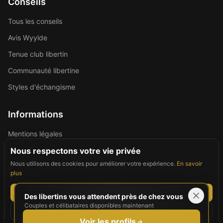
Conseils
Tous les conseils
Avis Wyylde
Tenue club libertin
Communauté libertine
Styles d'échangisme
Informations
Mentions légales
Politique de confidentialité
Nous respectons votre vie privée
Nous utilisons des cookies pour améliorer votre expérience.
En savoir
Contact
plus
Tout accepter
Des libertins vous attendent près de chez vous
Couples et célibataires disponibles maintenant
©
2026
For Good People. Tous droits réservés.
Tout refuser
Site réservé aux personnes majeures (18+)
Voir les profils