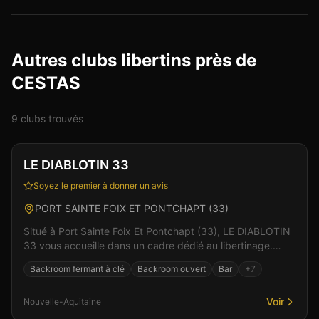
Autres clubs libertins près de
CESTAS
9
club
s
trouvé
s
Club
Sauna
+
3
LE DIABLOTIN 33
Soyez le premier à donner un avis
PORT SAINTE FOIX ET PONTCHAPT
(
33
)
Situé à Port Sainte Foix Et Pontchapt (33), LE DIABLOTIN
33 vous accueille dans un cadre dédié au libertinage.
L'établissement propose une ambiance chaleure...
Backroom fermant à clé
Backroom ouvert
Bar
+
7
Voir
Nouvelle-Aquitaine