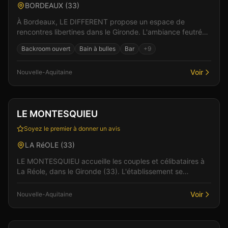
BORDEAUX
(
33
)
À Bordeaux, LE DIFFERENT propose un espace de
rencontres libertines dans le Gironde. L'ambiance feutrée
et les espaces bien pensés favorisent les rencontres...
Backroom ouvert
Bain à bulles
Bar
+
9
Voir
Nouvelle-Aquitaine
Club
Spa & Wellness
+
1
LE MONTESQUIEU
Soyez le premier à donner un avis
LA RéOLE
(
33
)
LE MONTESQUIEU accueille les couples et célibataires à
La Réole, dans le Gironde (33). L'établissement se
distingue par son ambiance à la fois conviviale et...
Voir
Nouvelle-Aquitaine
Club
Sauna