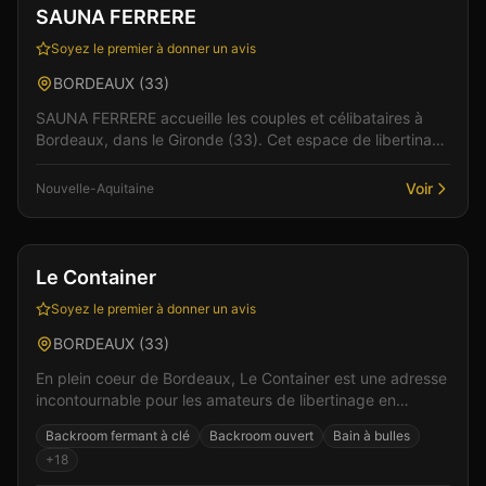
SAUNA FERRERE
Soyez le premier à donner un avis
BORDEAUX
(
33
)
SAUNA FERRERE accueille les couples et célibataires à
Bordeaux, dans le Gironde (33). Cet espace de libertinage
conjugue confort moderne et atmosphère intim...
Voir
Nouvelle-Aquitaine
Club
Sauna
+
7
Vérifié
Le Container
Soyez le premier à donner un avis
BORDEAUX
(
33
)
En plein coeur de Bordeaux, Le Container est une adresse
incontournable pour les amateurs de libertinage en
Nouvelle-Aquitaine. L'ambiance feutrée et les es...
Backroom fermant à clé
Backroom ouvert
Bain à bulles
+
18