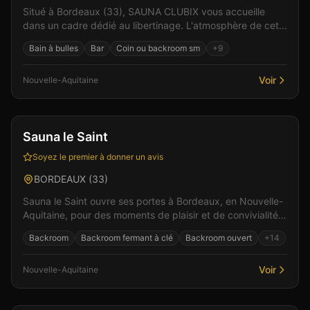
Situé à Bordeaux (33), SAUNA CLUBIX vous accueille
dans un cadre dédié au libertinage. L'atmosphère de cet
établissement allie élégance et sensualité pour d...
Bain à bulles
Bar
Coin ou backroom sm
+
9
Voir
Nouvelle-Aquitaine
Club
Sauna
+
5
Vérifié
Sauna le Saint
Soyez le premier à donner un avis
BORDEAUX
(
33
)
Sauna le Saint ouvre ses portes à Bordeaux, en Nouvelle-
Aquitaine, pour des moments de plaisir et de convivialité.
Un lieu pensé pour le confort et l'intimi...
Backroom
Backroom fermant à clé
Backroom ouvert
+
14
Voir
Nouvelle-Aquitaine
Club