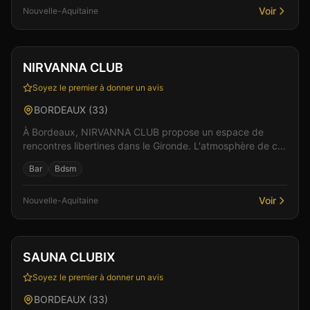
Voir
Nouvelle-Aquitaine
Club
Sauna
+
1
Vérifié
NIRVANNA CLUB
Soyez le premier à donner un avis
BORDEAUX
(
33
)
À Bordeaux, NIRVANNA CLUB propose un espace de
rencontres libertines dans le Gironde. L'atmosphère de cet
établissement allie élégance et sensualité pour de...
Bar
Bdsm
Voir
Nouvelle-Aquitaine
Club
Sauna
+
4
SAUNA CLUBIX
Soyez le premier à donner un avis
BORDEAUX
(
33
)