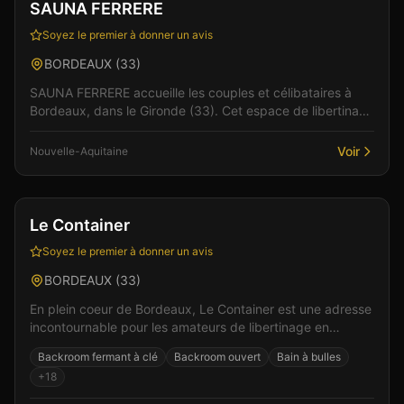
SAUNA FERRERE
Soyez le premier à donner un avis
BORDEAUX
(
33
)
SAUNA FERRERE accueille les couples et célibataires à
Bordeaux, dans le Gironde (33). Cet espace de libertinage
conjugue confort moderne et atmosphère intim...
Voir
Nouvelle-Aquitaine
Club
Sauna
+
7
Vérifié
Le Container
Soyez le premier à donner un avis
BORDEAUX
(
33
)
En plein coeur de Bordeaux, Le Container est une adresse
incontournable pour les amateurs de libertinage en
Nouvelle-Aquitaine. L'ambiance feutrée et les es...
Backroom fermant à clé
Backroom ouvert
Bain à bulles
+
18