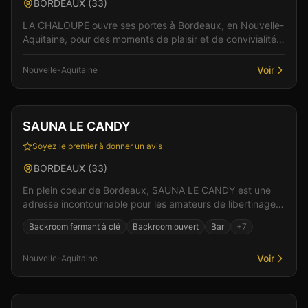
BORDEAUX
(
33
)
LA CHALOUPE ouvre ses portes à Bordeaux, en Nouvelle-
Aquitaine, pour des moments de plaisir et de convivialité.
Un lieu pensé pour le confort et l'intimité...
Voir
Nouvelle-Aquitaine
Club
Sauna
+
4
SAUNA LE CANDY
Soyez le premier à donner un avis
BORDEAUX
(
33
)
En plein coeur de Bordeaux, SAUNA LE CANDY est une
adresse incontournable pour les amateurs de libertinage
en Nouvelle-Aquitaine. L'ambiance feutrée et les...
Backroom fermant à clé
Backroom ouvert
Bar
+
7
Voir
Nouvelle-Aquitaine
Club
Sauna