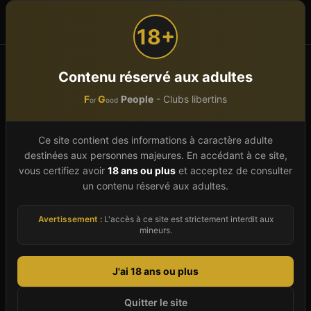
F
G
People
or
ood
18+
Accueil
Nouvelle-Aquitaine
Gironde (33)
BORDEAUX
Contenu réservé aux adultes
LE DIFFERENT
F
G
People
- Clubs libertins
or
ood
LE DIFFERENT
À vérifier
Ce site contient des informations à caractère adulte
Club Libertin
À
BORDEAUX
destinées aux personnes majeures. En accédant à ce site,
vous certifiez avoir
18 ans ou plus
et acceptez de consulter
11 rue Pénicaud (Quartier des Chartrons),
33300
un contenu réservé aux adultes.
BORDEAUX
-
Gironde
(
33
)
Avertissement :
L'accès à ce site est strictement interdit aux
Club
Sauna
Spa & Wellness
Bar
Cinéma
mineurs.
1.0
(
1
avis)
J'ai 18 ans ou plus
Images d'illustration
Quitter le site