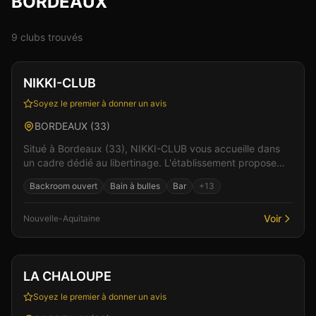
BORDEAUX
9
club
s
trouvé
s
Club
Sauna
+
4
NIKKI-CLUB
Soyez le premier à donner un avis
BORDEAUX
(
33
)
Situé à Bordeaux (33), NIKKI-CLUB vous accueille dans
un cadre dédié au libertinage. L'établissement propose
une ambiance chaleureuse et conviviale, idéale...
Backroom ouvert
Bain à bulles
Bar
+
13
Voir
Nouvelle-Aquitaine
Club
LA CHALOUPE
Soyez le premier à donner un avis