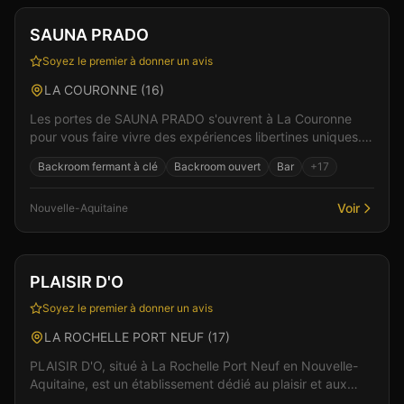
Vérifié
SAUNA PRADO
Soyez le premier à donner un avis
LA COURONNE
(
16
)
Les portes de SAUNA PRADO s'ouvrent à La Couronne
pour vous faire vivre des expériences libertines uniques.
Un espace de liberté où règnent bienveillance et...
Backroom fermant à clé
Backroom ouvert
Bar
+
17
Voir
Nouvelle-Aquitaine
Club
Sauna
+
3
Vérifié
PLAISIR D'O
Soyez le premier à donner un avis
LA ROCHELLE PORT NEUF
(
17
)
PLAISIR D'O, situé à La Rochelle Port Neuf en Nouvelle-
Aquitaine, est un établissement dédié au plaisir et aux
rencontres. Ici, l'intimité et le respect son...