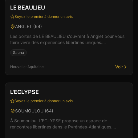
Vérifié
LE BEAULIEU
Soyez le premier à donner un avis
ANGLET
(
64
)
Les portes de LE BEAULIEU s'ouvrent à Anglet pour vous
faire vivre des expériences libertines uniques.
L'établissement se distingue par son ambiance à la fo...
Sauna
Voir
Nouvelle-Aquitaine
Club
L'ECLYPSE
Soyez le premier à donner un avis
SOUMOULOU
(
64
)
À Soumoulou, L'ECLYPSE propose un espace de
rencontres libertines dans le Pyrénées-Atlantiques.
L'atmosphère de cet établissement allie élégance et