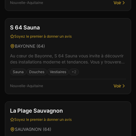
sensuali...
Voir
Nouvelle-Aquitaine
Gay friendly
Sauna
S 64 Sauna
Soyez le premier à donner un avis
BAYONNE
(
64
)
Au cœur de Bayonne, S 64 Sauna vous invite à découvrir
des installations moderne et tendances. Vous y trouverez
un accueil ouvert à tous ainsi que un espace...
Sauna
Douches
Vestiaires
+
2
Voir
Nouvelle-Aquitaine
Club
Discothèque
+
2
La Plage Sauvagnon
Soyez le premier à donner un avis
SAUVAGNON
(
64
)