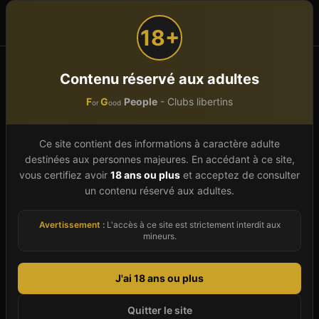
F
G
People
or
ood
18+
Accueil
Nouvelle-Aquitaine
Pyrénées-Atlantiques (64)
Contenu réservé aux adultes
PAU
La Station Sauna
F
G
People
- Clubs libertins
or
ood
La Station Sauna
À vérifier
Ce site contient des informations à caractère adulte
Sauna Gay Et Libertin
À
PAU
destinées aux personnes majeures. En accédant à ce site,
vous certifiez avoir
18 ans ou plus
et acceptez de consulter
8,rue René Fournets,
64000
PAU
-
Pyrénées-
un contenu réservé aux adultes.
Atlantiques
(
64
)
Avertissement :
L'accès à ce site est strictement interdit aux
Club
Sauna
Spa & Wellness
Bar
SM / Fétish
mineurs.
Gay friendly
J'ai 18 ans ou plus
Donne ton avis (anonyme, sans inscription)
Quitter le site
Images d'illustration