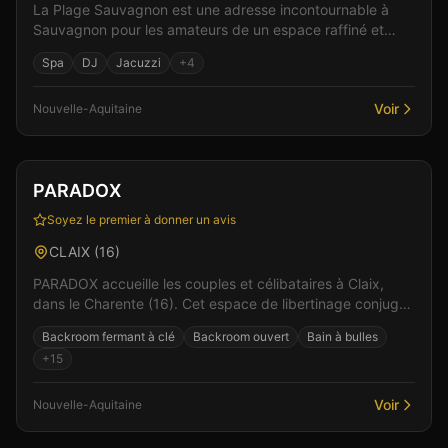
La Plage Sauvagnon est une adresse incontournable à
Sauvagnon pour les amateurs de un espace raffiné et
accueillant. Parmi les équipements : une ambiance fes...
Spa
DJ
Jacuzzi
+
4
Voir
Nouvelle-Aquitaine
Club
Sauna
+
4
Vérifié
PARADOX
Soyez le premier à donner un avis
CLAIX
(
16
)
PARADOX accueille les couples et célibataires à Claix,
dans le Charente (16). Cet espace de libertinage conjugue
confort moderne et atmosphère intime pour v...
Backroom fermant à clé
Backroom ouvert
Bain à bulles
+
15
Voir
Nouvelle-Aquitaine
Club
Sauna
+
6