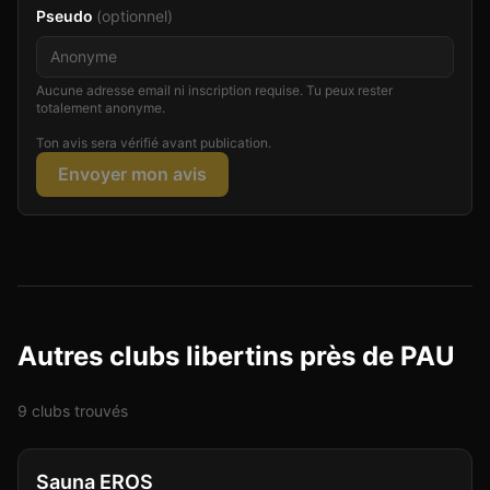
Pseudo
(optionnel)
Aucune adresse email ni inscription requise. Tu peux rester
totalement anonyme.
Ton avis sera vérifié avant publication.
Envoyer mon avis
Autres clubs libertins près de PAU
9
club
s
trouvé
s
Club
Sauna
+
2
Sauna EROS