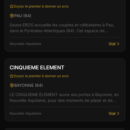
Soyez le premier à donner un avis
PAU
(
64
)
Sauna EROS accueille les couples et célibataires à Pau,
dans le Pyrénées-Atlantiques (64). Cet espace de
libertinage conjugue confort moderne et atmosphère...
Voir
Nouvelle-Aquitaine
Club
Sauna
+
2
Vérifié
CINQUIEME ELEMENT
Soyez le premier à donner un avis
BAYONNE
(
64
)
LE CINQUIEME ELEMENT ouvre ses portes à Bayonne, en
Nouvelle-Aquitaine, pour des moments de plaisir et de
convivialité. Dans un cadre soigné et discret, l'é...
Voir
Nouvelle-Aquitaine
Club
Sauna