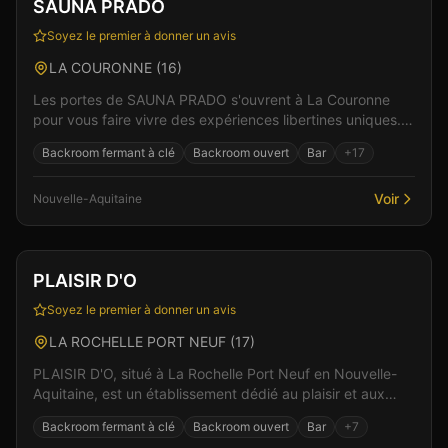
Vérifié
SAUNA PRADO
Soyez le premier à donner un avis
LA COURONNE
(
16
)
Les portes de SAUNA PRADO s'ouvrent à La Couronne
pour vous faire vivre des expériences libertines uniques.
Un espace de liberté où règnent bienveillance et...
Backroom fermant à clé
Backroom ouvert
Bar
+
17
Voir
Nouvelle-Aquitaine
Club
Sauna
+
3
Vérifié
PLAISIR D'O
Soyez le premier à donner un avis
LA ROCHELLE PORT NEUF
(
17
)
PLAISIR D'O, situé à La Rochelle Port Neuf en Nouvelle-
Aquitaine, est un établissement dédié au plaisir et aux
rencontres. Ici, l'intimité et le respect son...
Backroom fermant à clé
Backroom ouvert
Bar
+
7