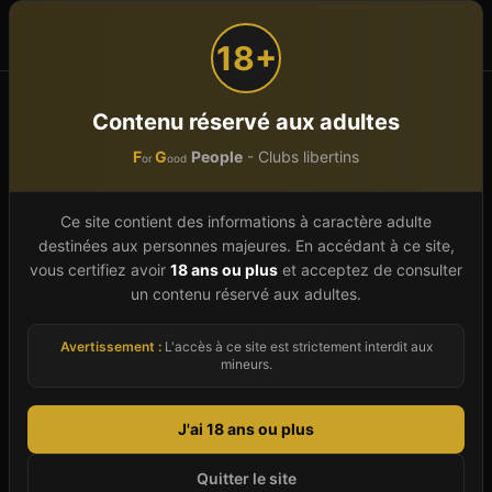
F
G
People
or
ood
18+
Accueil
Nouvelle-Aquitaine
Pyrénées-Atlantiques (64)
Contenu réservé aux adultes
SAUVAGNON
La Plage Sauvagnon
F
G
People
- Clubs libertins
or
ood
La Plage Sauvagnon
À vérifier
Ce site contient des informations à caractère adulte
Spa Libertin
À
SAUVAGNON
destinées aux personnes majeures. En accédant à ce site,
vous certifiez avoir
18 ans ou plus
et acceptez de consulter
61 rue de Bruscos,
64230
SAUVAGNON
-
Pyrénées-
un contenu réservé aux adultes.
Atlantiques
(
64
)
Avertissement :
L'accès à ce site est strictement interdit aux
Club
Discothèque
Hébergement
Spa & Wellness
mineurs.
Donne ton avis (anonyme, sans inscription)
J'ai 18 ans ou plus
Images d'illustration
Quitter le site