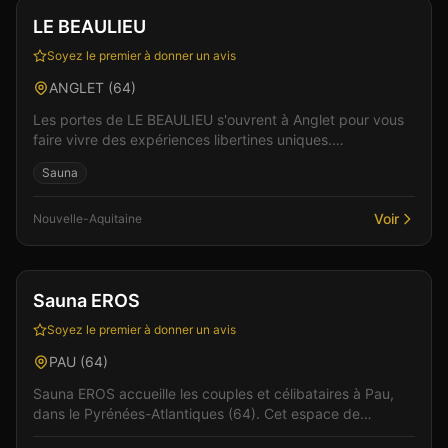
Vérifié
LE BEAULIEU
Soyez le premier à donner un avis
ANGLET
(
64
)
Les portes de LE BEAULIEU s'ouvrent à Anglet pour vous
faire vivre des expériences libertines uniques.
L'établissement se distingue par son ambiance à la fo...
Sauna
Voir
Nouvelle-Aquitaine
Club
Sauna
+
2
Sauna EROS
Soyez le premier à donner un avis
PAU
(
64
)
Sauna EROS accueille les couples et célibataires à Pau,
dans le Pyrénées-Atlantiques (64). Cet espace de
libertinage conjugue confort moderne et atmosphère...