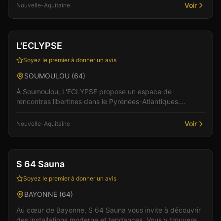
Voir
Nouvelle-Aquitaine
Club
L'ECLYPSE
Soyez le premier à donner un avis
SOUMOULOU
(
64
)
À Soumoulou, L'ECLYPSE propose un espace de
rencontres libertines dans le Pyrénées-Atlantiques.
L'atmosphère de cet établissement allie élégance et
sensuali...
Voir
Nouvelle-Aquitaine
Gay friendly
Sauna
S 64 Sauna
Soyez le premier à donner un avis
BAYONNE
(
64
)
Au cœur de Bayonne, S 64 Sauna vous invite à découvrir
des installations moderne et tendances. Vous y trouverez