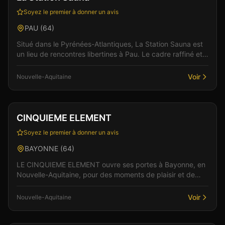
Soyez le premier à donner un avis
PAU
(
64
)
Situé dans le Pyrénées-Atlantiques, La Station Sauna est
un lieu de rencontres libertines à Pau. Le cadre raffiné et
l'accueil chaleureux de l'équipe créent...
Voir
Nouvelle-Aquitaine
Club
Sauna
+
2
Vérifié
CINQUIEME ELEMENT
Soyez le premier à donner un avis
BAYONNE
(
64
)
LE CINQUIEME ELEMENT ouvre ses portes à Bayonne, en
Nouvelle-Aquitaine, pour des moments de plaisir et de
convivialité. Dans un cadre soigné et discret, l'é...
Voir
Nouvelle-Aquitaine
Club
Sauna