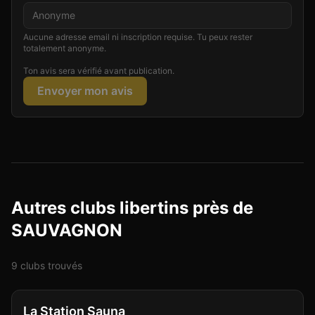
Aucune adresse email ni inscription requise. Tu peux rester
totalement anonyme.
Ton avis sera vérifié avant publication.
Envoyer mon avis
Autres clubs libertins près de
SAUVAGNON
9
club
s
trouvé
s
Club
Sauna
+
4
La Station Sauna