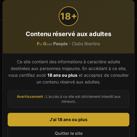
F
G
People
or
ood
18+
Accueil
Hébergements libertins
Contenu réservé aux adultes
Bourgogne-Franche-Comté
F
G
People
- Clubs libertins
or
ood
Hébergement libertin
en
Ce site contient des informations à caractère adulte
Bourgogne-Franche-Comté
destinées aux personnes majeures. En accédant à ce site,
vous certifiez avoir
18 ans ou plus
et acceptez de consulter
Découvrez
1
hébergement libertin
s en
un contenu réservé aux adultes.
Bourgogne-Franche-Comté
. Parcourez par
département ou explorez tous les
Avertissement :
L'accès à ce site est strictement interdit aux
mineurs.
établissements de la région.
J'ai 18 ans ou plus
Quitter le site
Des libertins près de