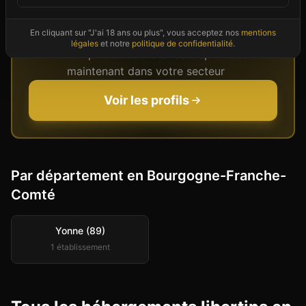
Bourgogne-Franche-Comté
vous attendent
En cliquant sur "J'ai 18 ans ou plus", vous acceptez nos
mentions
légales
et notre
politique de confidentialité
.
Couples et célibataires disponibles
maintenant dans votre secteur
Voir les profils
Par département en
Bourgogne-Franche-
Comté
Yonne (89)
1
établissement