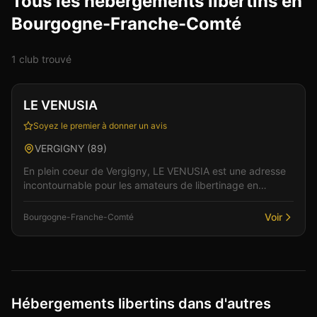
Tous les hébergements libertins en
Bourgogne-Franche-Comté
1
club
trouvé
Club
Restaurant
+
2
LE VENUSIA
Soyez le premier à donner un avis
VERGIGNY
(
89
)
En plein coeur de Vergigny, LE VENUSIA est une adresse
incontournable pour les amateurs de libertinage en
Bourgogne-Franche-Comté. L'ambiance feutrée et les...
Voir
Bourgogne-Franche-Comté
Hébergements libertins dans d'autres