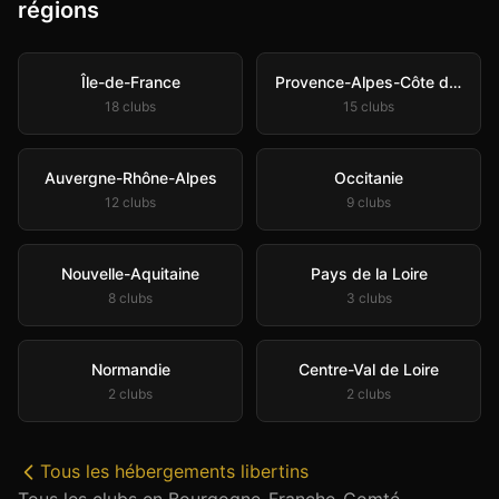
régions
Île-de-France
Provence-Alpes-Côte d'Azur
18
club
s
15
club
s
Auvergne-Rhône-Alpes
Occitanie
12
club
s
9
club
s
Nouvelle-Aquitaine
Pays de la Loire
8
club
s
3
club
s
Normandie
Centre-Val de Loire
2
club
s
2
club
s
Tous les
hébergements libertins