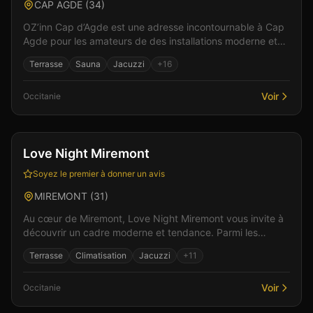
CAP AGDE
(
34
)
OZ’inn Cap d’Agde est une adresse incontournable à Cap
Agde pour les amateurs de des installations moderne et
tendances. Parmi les équipements : un bar pour...
Terrasse
Sauna
Jacuzzi
+
16
Voir
Occitanie
Bar
Hébergement
+
3
Love Night Miremont
Soyez le premier à donner un avis
MIREMONT
(
31
)
Au cœur de Miremont, Love Night Miremont vous invite à
découvrir un cadre moderne et tendance. Parmi les
équipements : un bar convivial pour les rencontres,...
Terrasse
Climatisation
Jacuzzi
+
11
Voir
Occitanie
Bar
Hébergement
+
3