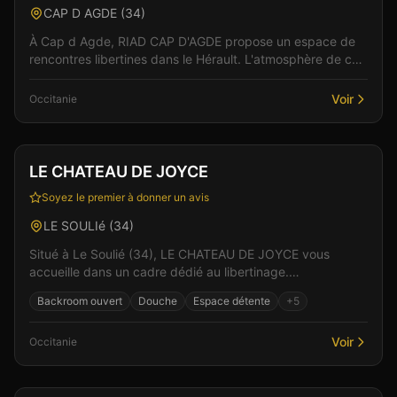
CAP D AGDE
(
34
)
À Cap d Agde, RIAD CAP D'AGDE propose un espace de
rencontres libertines dans le Hérault. L'atmosphère de cet
établissement allie élégance et sensualité pou...
Voir
Occitanie
Club
Spa & Wellness
+
2
LE CHATEAU DE JOYCE
Soyez le premier à donner un avis
LE SOULIé
(
34
)
Situé à Le Soulié (34), LE CHATEAU DE JOYCE vous
accueille dans un cadre dédié au libertinage.
L'établissement propose une ambiance chaleureuse et
Backroom ouvert
Douche
Espace détente
+
5
convivial...
Voir
Occitanie
Club
Sauna
+
6