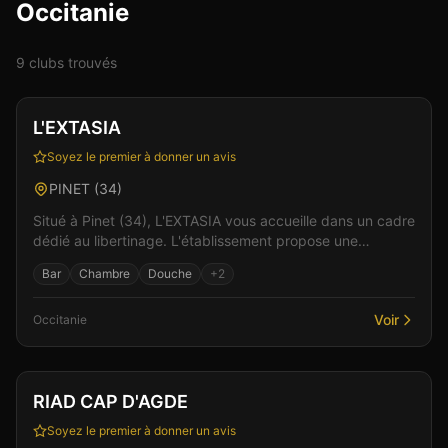
Occitanie
9
club
s
trouvé
s
Club
Sauna
+
3
Vérifié
L'EXTASIA
Soyez le premier à donner un avis
PINET
(
34
)
Situé à Pinet (34), L'EXTASIA vous accueille dans un cadre
dédié au libertinage. L'établissement propose une
ambiance chaleureuse et conviviale, idéale pour...
Bar
Chambre
Douche
+
2
Voir
Occitanie
Hébergement
Vérifié
RIAD CAP D'AGDE
Soyez le premier à donner un avis