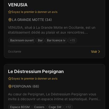
Vérifié
VENUSIA
Soyez le premier à donner un avis
LA GRANDE MOTTE
(
34
)
VENUSIA, situé à La Grande Motte en Occitanie, est un
établissement dédié au plaisir et aux rencontres.
L'établissement propose une ambiance chaleureuse et...
Backroom ouvert
Bar
Bar licence iv
+
15
Voir
Occitanie
Bar
Club
+
6
Le Déstressium Perpignan
Soyez le premier à donner un avis
PERPIGNAN
(
66
)
Au cœur de Perpignan, Le Déstressium Perpignan vous
invite à découvrir un espace intime et sophistiqué. Parmi
les équipements : un bar convivial pour les ren...
Espace BDSM
Casiers
Cage SM
+
12