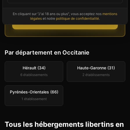
Couples et célibataires disponibles
maintenant dans votre secteur
En cliquant sur "J'ai 18 ans ou plus", vous acceptez nos
mentions
légales
et notre
politique de confidentialité
.
Voir les profils
Par département en
Occitanie
Hérault (34)
Haute-Garonne (31)
6
établissement
s
2
établissement
s
Pyrénées-Orientales (66)
1
établissement
Tous les hébergements libertins en