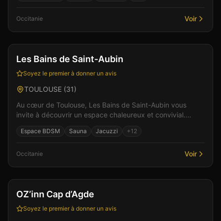
Voir
Occitanie
Bar
Club
+
5
Les Bains de Saint-Aubin
Soyez le premier à donner un avis
TOULOUSE
(
31
)
Au cœur de Toulouse, Les Bains de Saint-Aubin vous
invite à découvrir un espace chaleureux et convivial.
Parmi les équipements : un espace bar pour des momen...
Espace BDSM
Sauna
Jacuzzi
+
12
Voir
Occitanie
Bar
Hébergement
+
4
OZ’inn Cap d’Agde
Soyez le premier à donner un avis