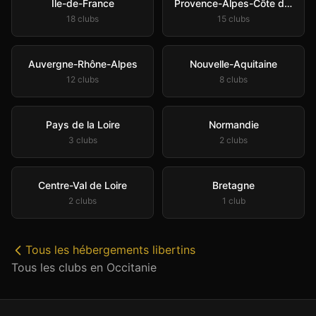
Île-de-France
Provence-Alpes-Côte d'Azur
18
club
s
15
club
s
Auvergne-Rhône-Alpes
Nouvelle-Aquitaine
12
club
s
8
club
s
Pays de la Loire
Normandie
3
club
s
2
club
s
Centre-Val de Loire
Bretagne
2
club
s
1
club
Tous les
hébergements libertins
Tous les clubs en
Occitanie