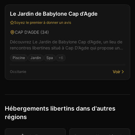
Le Jardin de Babylone Cap d’Agde
Soyez le premier à donner un avis
CAP D'AGDE
(
34
)
Découvrez Le Jardin de Babylone Cap d’Agde, un lieu de
rencontres libertines situé à Cap D'Agde qui propose un
cadre raffiné et accueillant. Parmi les équipe...
Piscine
Jardin
Spa
+
6
Voir
Occitanie
Hébergements libertins dans d'autres
régions