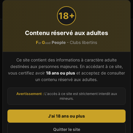
F
G
People
or
ood
18+
Accueil
Hébergements libertins
Occitanie
Contenu réservé aux adultes
F
G
People
- Clubs libertins
or
ood
Hébergement libertin
en
Occitanie
Ce site contient des informations à caractère adulte
destinées aux personnes majeures. En accédant à ce site,
Découvrez
9
hébergement libertin
s en
Occitanie
.
vous certifiez avoir
18 ans ou plus
et acceptez de consulter
un contenu réservé aux adultes.
Parcourez par département ou explorez tous les
établissements de la région.
Avertissement :
L'accès à ce site est strictement interdit aux
mineurs.
Des libertins près de
Occitanie
J'ai 18 ans ou plus
vous attendent
Quitter le site