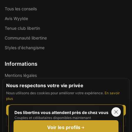
Tous les conseils
Avis Wyylde
Tenue club libertin
Communauté libertine
Styles d'échangisme
Informations
Mentions légales
Politique de confidentialité
Nous respectons votre vie privée
Nous utilisons des cookies pour améliorer votre expérience.
En savoir
Contact
plus
Tout accepter
Des libertins vous attendent près de chez vous
Couples et célibataires disponibles maintenant
©
2026
For Good People. Tous droits réservés.
Tout refuser
Site réservé aux personnes majeures (18+)
Voir les profils
Personnaliser