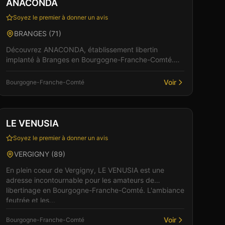
ANACONDA
Soyez le premier à donner un avis
BRANGES
(
71
)
Découvrez ANACONDA, établissement libertin
implanté à Branges en Bourgogne-Franche-Comté.
Cet espace de libertinage conjugue confort moderne
et atmosphère i...
Voir
Bourgogne-Franche-Comté
Club
Restaurant
+
2
LE VENUSIA
Soyez le premier à donner un avis
VERGIGNY
(
89
)
En plein coeur de Vergigny, LE VENUSIA est une
adresse incontournable pour les amateurs de
libertinage en Bourgogne-Franche-Comté. L'ambiance
feutrée et les...
Voir
Bourgogne-Franche-Comté