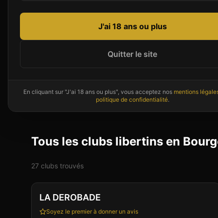
Par département en
Bourgogne-Franc
J'ai 18 ans ou plus
Doubs (25)
Côte-d'Or (21)
Quitter le site
6
établissement
s
5
établissement
s
Territoire de Belfort (90)
En cliquant sur "J'ai 18 ans ou plus", vous acceptez nos
mentions légale
3
établissement
s
politique de confidentialité
.
Tous les clubs libertins en Bo
27
club
s
trouvé
s
Club
Sauna
+
4
Vérifié
LA DEROBADE
Soyez le premier à donner un avis