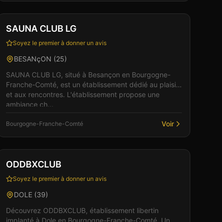
Club
Sauna
SAUNA CLUB LG
Soyez le premier à donner un avis
BESANçON
(
25
)
SAUNA CLUB LG, situé à Besançon en Bourgogne-
Franche-Comté, est un établissement dédié au plaisir
et aux rencontres. L'établissement propose une
ambiance ch...
Voir
Bourgogne-Franche-Comté
Club
Sauna
+
4
Vérifié
ODDBXCLUB
Soyez le premier à donner un avis
DOLE
(
39
)
Découvrez ODDBXCLUB, établissement libertin
implanté à Dole en Bourgogne-Franche-Comté. Un