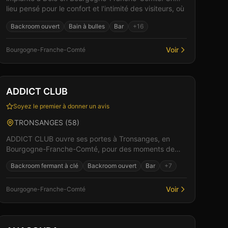
lieu pensé pour le confort et l'intimité des visiteurs, où
le res...
Backroom ouvert
Bain à bulles
Bar
+
16
Voir
Bourgogne-Franche-Comté
Club
Restaurant
+
2
ADDICT CLUB
Soyez le premier à donner un avis
TRONSANGES
(
58
)
ADDICT CLUB ouvre ses portes à Tronsanges, en
Bourgogne-Franche-Comté, pour des moments de
plaisir et de convivialité. Dans un cadre soigné et
Backroom fermant à clé
Backroom ouvert
Bar
+
7
discret, l'éq...
Voir
Bourgogne-Franche-Comté
Club
Sauna
+
3