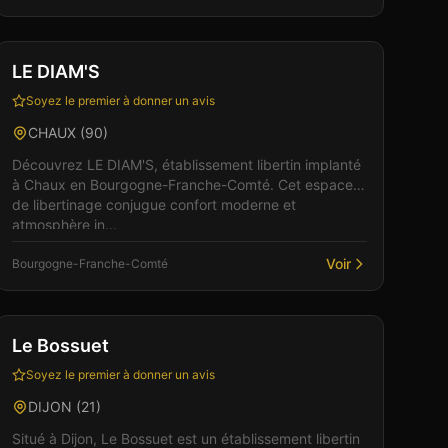
Club
Sauna
+
1
Vérifié
LE DIAM'S
Soyez le premier à donner un avis
CHAUX
(
90
)
Découvrez LE DIAM'S, établissement libertin implanté
à Chaux en Bourgogne-Franche-Comté. Cet espace
de libertinage conjugue confort moderne et
atmosphère in...
Voir
Bourgogne-Franche-Comté
Bar
Club
+
6
Le Bossuet
Soyez le premier à donner un avis
DIJON
(
21
)
Situé à Dijon, Le Bossuet est un établissement libertin