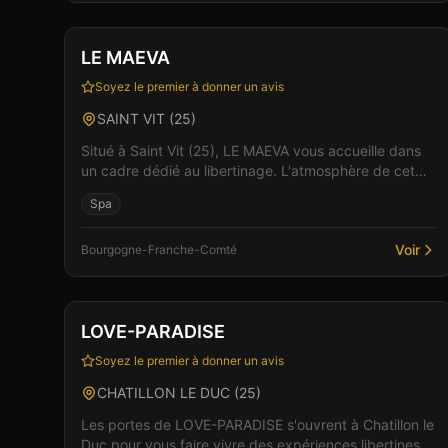
Club
Spa & Wellness
Vérifié
LE MAEVA
Soyez le premier à donner un avis
SAINT VIT
(
25
)
Situé à Saint Vit (25), LE MAEVA vous accueille dans
un cadre dédié au libertinage. L'atmosphère de cet
établissement allie élégance et sensualité pour des...
Spa
Voir
Bourgogne-Franche-Comté
Club
Sauna
+
3
LOVE-PARADISE
Soyez le premier à donner un avis
CHATILLON LE DUC
(
25
)
Les portes de LOVE-PARADISE s'ouvrent à Chatillon le
Duc pour vous faire vivre des expériences libertines