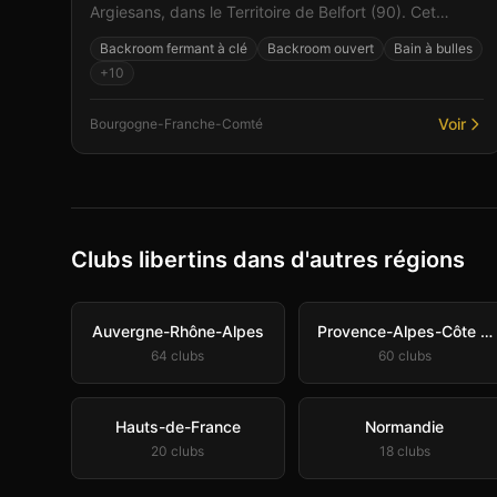
Argiesans, dans le Territoire de Belfort (90). Cet
espace de libertinage conjugue confort moderne et
Backroom fermant à clé
Backroom ouvert
Bain à bulles
atmos...
+
10
Voir
Bourgogne-Franche-Comté
Clubs libertins dans d'autres régions
Auvergne-Rhône-Alpes
Provence-Alpes-Côte d'Azur
64
club
s
60
club
s
Hauts-de-France
Normandie
20
club
s
18
club
s