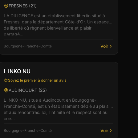
FRESNES
(
21
)
LA DILIGENCE est un établissement libertin situé à
Fresnes, dans le département Côte-d'Or. Un espace
de liberté où règnent bienveillance et plaisir
partagé....
Voir
Bourgogne-Franche-Comté
Club
Sauna
+
3
L INKO NU
Soyez le premier à donner un avis
AUDINCOURT
(
25
)
L INKO NU, situé à Audincourt en Bourgogne-
Franche-Comté, est un établissement dédié au plaisir
et aux rencontres. Ici, l'intimité et le respect sont au
coe...
Voir
Bourgogne-Franche-Comté