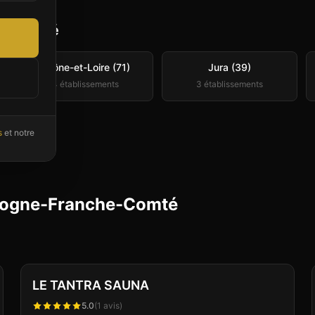
he-Comté
Saône-et-Loire (71)
Jura (39)
4
établissement
s
3
établissement
s
s
et notre
urgogne-Franche-Comté
Club
Sauna
+
1
Vérifié
LE TANTRA SAUNA
5.0
(
1
avis)