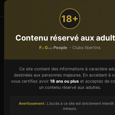
F
G
People
Accueil
Par type
or
ood
18+
Accueil
Clubs libertins
Bourgogne-Franche-Comté
Contenu réservé aux adul
Club libertin et échan
F
G
People
- Clubs libertins
or
ood
Découvrez
27
club libertin et échangiste
s en
département ou explorez tous les établisseme
Ce site contient des informations à caractère adu
destinées aux personnes majeures. En accédant à ce
vous certifiez avoir
18 ans ou plus
et acceptez de co
un contenu réservé aux adultes.
Des libertins près de
Bourgog
Couples et célibataires disponibles ma
Avertissement :
L'accès à ce site est strictement interdit
mineurs.