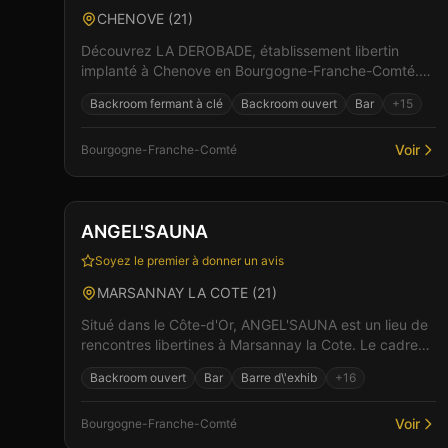
CHENOVE
(
21
)
Découvrez LA DEROBADE, établissement libertin
implanté à Chenove en Bourgogne-Franche-Comté.
Cet espace de libertinage conjugue confort moderne
Backroom fermant à clé
Backroom ouvert
Bar
+
15
et atmosphèr...
Voir
Bourgogne-Franche-Comté
Club
Sauna
+
6
ANGEL'SAUNA
Soyez le premier à donner un avis
MARSANNAY LA COTE
(
21
)
Situé dans le Côte-d'Or, ANGEL'SAUNA est un lieu de
rencontres libertines à Marsannay la Cote. Le cadre
raffiné et l'accueil chaleureux de l'équipe créent l...
Backroom ouvert
Bar
Barre d\'exhib
+
16
Voir
Bourgogne-Franche-Comté