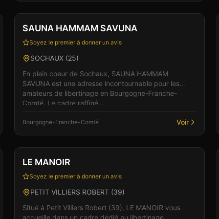
Club
Sauna
+
1
SAUNA HAMMAM SAVUNA
Soyez le premier à donner un avis
SOCHAUX
(
25
)
En plein coeur de Sochaux, SAUNA HAMMAM
SAVUNA est une adresse incontournable pour les
amateurs de libertinage en Bourgogne-Franche-
Comté. Le cadre raffiné...
Voir
Bourgogne-Franche-Comté
Club
LE MANOIR
Soyez le premier à donner un avis
PETIT VILLIERS ROBERT
(
39
)
Situé à Petit Villiers Robert (39), LE MANOIR vous
accueille dans un cadre dédié au libertinage.