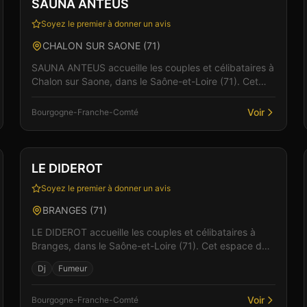
SAUNA ANTEUS
Soyez le premier à donner un avis
CHALON SUR SAONE
(
71
)
SAUNA ANTEUS accueille les couples et célibataires à
Chalon sur Saone, dans le Saône-et-Loire (71). Cet
espace de libertinage conjugue confort moderne et
at...
Voir
Bourgogne-Franche-Comté
Club
Sauna
+
1
Vérifié
LE DIDEROT
Soyez le premier à donner un avis
BRANGES
(
71
)
LE DIDEROT accueille les couples et célibataires à
Branges, dans le Saône-et-Loire (71). Cet espace de
libertinage conjugue confort moderne et atmosphère
Dj
Fumeur
in...
Voir
Bourgogne-Franche-Comté