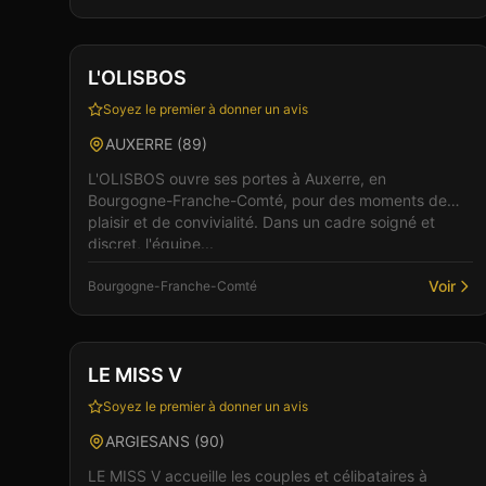
Club
L'OLISBOS
Soyez le premier à donner un avis
AUXERRE
(
89
)
L'OLISBOS ouvre ses portes à Auxerre, en
Bourgogne-Franche-Comté, pour des moments de
plaisir et de convivialité. Dans un cadre soigné et
discret, l'équipe...
Voir
Bourgogne-Franche-Comté
Club
Sauna
+
5
Vérifié
LE MISS V
Soyez le premier à donner un avis
ARGIESANS
(
90
)
LE MISS V accueille les couples et célibataires à