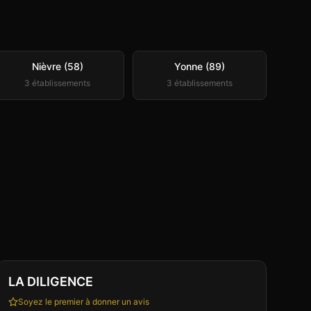
Nièvre (58)
Yonne (89)
3
établissement
s
3
établissement
s
Club
Restaurant
LA DILIGENCE
Soyez le premier à donner un avis