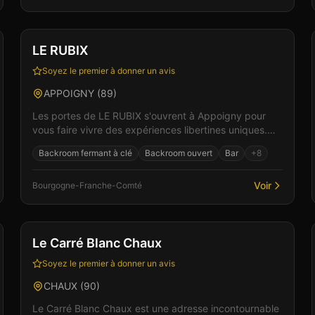
Club
Bar
+
1
LE RUBIX
Soyez le premier à donner un avis
APPOIGNY
(
89
)
Les portes de LE RUBIX s'ouvrent à Appoigny pour
vous faire vivre des expériences libertines uniques.
L'établissement se distingue par son ambiance à la
Backroom fermant à clé
Backroom ouvert
Bar
+
8
foi...
Voir
Bourgogne-Franche-Comté
Club
Sauna
Le Carré Blanc Chaux
Soyez le premier à donner un avis
CHAUX
(
90
)
Le Carré Blanc Chaux est une adresse incontournable