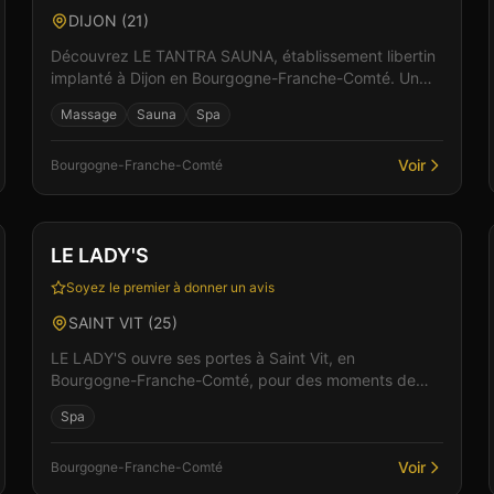
DIJON
(
21
)
Découvrez LE TANTRA SAUNA, établissement libertin
implanté à Dijon en Bourgogne-Franche-Comté. Un
lieu pensé pour le confort et l'intimité des visiteurs,
Massage
Sauna
Spa
où...
Voir
Bourgogne-Franche-Comté
Club
Sauna
+
1
Vérifié
LE LADY'S
Soyez le premier à donner un avis
SAINT VIT
(
25
)
LE LADY'S ouvre ses portes à Saint Vit, en
Bourgogne-Franche-Comté, pour des moments de
plaisir et de convivialité. Dans un cadre soigné et
Spa
discret, l'équip...
Voir
Bourgogne-Franche-Comté