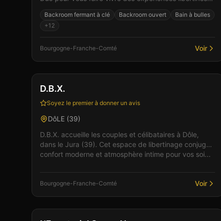
uniques. Un espace de liberté où règnent bienveill...
Backroom fermant à clé
Backroom ouvert
Bain à bulles
+
12
Voir
Bourgogne-Franche-Comté
Club
Sauna
+
1
D.B.X.
Soyez le premier à donner un avis
DôLE
(
39
)
D.B.X. accueille les couples et célibataires à Dôle,
dans le Jura (39). Cet espace de libertinage conjugue
confort moderne et atmosphère intime pour vos soi...
Voir
Bourgogne-Franche-Comté
Club
Sauna
+
3