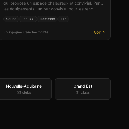
qui propose un espace chaleureux et convivial. Parmi
les équipements : un bar convivial pour les renc...
Sauna
Jacuzzi
Hammam
+
17
Voir
Bourgogne-Franche-Comté
Nouvelle-Aquitaine
Grand Est
53
club
s
31
club
s