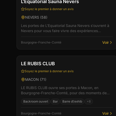
L'Equatorial Sauna Nevers
Soyez le premier à donner un avis
NEVERS
(
58
)
Les portes de L'Equatorial Sauna Nevers s'ouvrent à
Nevers pour vous faire vivre des expériences
libertines uniques. L'établissement se distingue par
son am...
Voir
Bourgogne-Franche-Comté
Club
Sauna
+
3
LE RUBIS CLUB
Soyez le premier à donner un avis
MACON
(
71
)
LE RUBIS CLUB ouvre ses portes à Macon, en
Bourgogne-Franche-Comté, pour des moments de
plaisir et de convivialité. Un lieu pensé pour le confort
Backroom ouvert
Bar
Barre d\'exhib
+
8
et l'intim...
Voir
Bourgogne-Franche-Comté