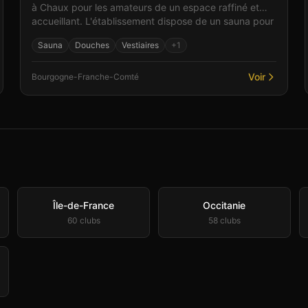
à Chaux pour les amateurs de un espace raffiné et
accueillant. L'établissement dispose de un sauna pour
m...
Sauna
Douches
Vestiaires
+
1
Voir
Bourgogne-Franche-Comté
Île-de-France
Occitanie
60
club
s
58
club
s