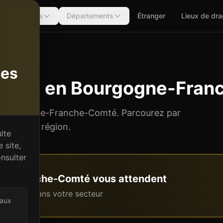
Régions
Départements
Étranger
Lieux de dr
tes
giste
en
Bourgogne-Fran
Bourgogne-Franche-Comté
. Parcourez par
nts de la région.
lte
 site,
nsulter
ne-Franche-Comté
vous attendent
intenant dans votre secteur
 aux