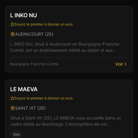
L INKO NU
Soyez le premier à donner un avis
AUDINCOURT
(
25
)
L INKO NU, situé à Audincourt en Bourgogne-Franche-
Comté, est un établissement dédié au plaisir et aux
rencontres. Ici, l'intimité et le respect sont au coe...
Voir
Bourgogne-Franche-Comté
Club
Spa & Wellness
Vérifié
LE MAEVA
Soyez le premier à donner un avis
SAINT VIT
(
25
)
Situé à Saint Vit (25), LE MAEVA vous accueille dans un
cadre dédié au libertinage. L'atmosphère de cet
établissement allie élégance et sensualité pour des...
Spa