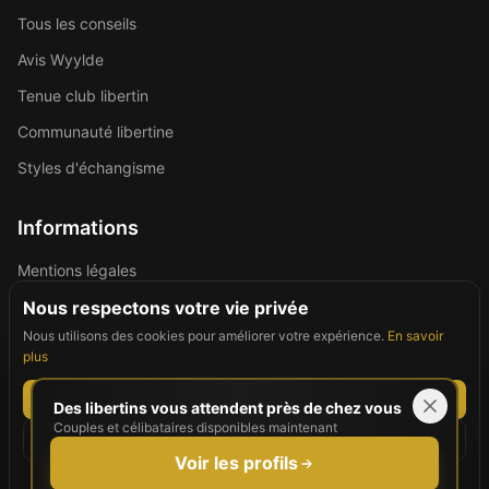
Tous les conseils
Avis Wyylde
Tenue club libertin
Communauté libertine
Styles d'échangisme
Informations
Mentions légales
Politique de confidentialité
Nous respectons votre vie privée
Nous utilisons des cookies pour améliorer votre expérience.
En savoir
Contact
plus
Tout accepter
Des libertins vous attendent près de chez vous
Couples et célibataires disponibles maintenant
©
2026
For Good People. Tous droits réservés.
Tout refuser
Site réservé aux personnes majeures (18+)
Voir les profils
Personnaliser