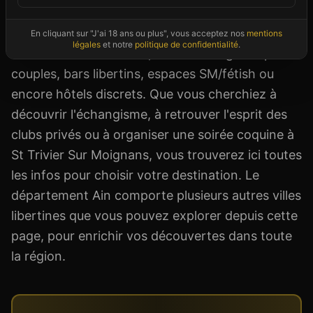
d'ouverture et les tarifs pratiqués. Les
établissements référencés proposent différents
En cliquant sur "J'ai 18 ans ou plus", vous acceptez nos
mentions
légales
et notre
politique de confidentialité
.
univers : saunas mixtes, clubs échangistes pour
couples, bars libertins, espaces SM/fétish ou
encore hôtels discrets. Que vous cherchiez à
découvrir l'échangisme, à retrouver l'esprit des
clubs privés ou à organiser une soirée coquine à
St Trivier Sur Moignans, vous trouverez ici toutes
les infos pour choisir votre destination. Le
département Ain comporte plusieurs autres villes
libertines que vous pouvez explorer depuis cette
page, pour enrichir vos découvertes dans toute
la région.