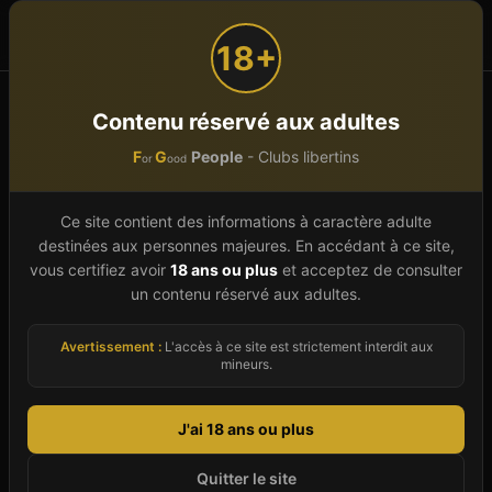
F
G
People
or
ood
18+
Accueil
Auvergne-Rhône-Alpes
Ain (01)
Contenu réservé aux adultes
St Trivier Sur Moignans
F
G
People
- Clubs libertins
or
ood
Club libertin à
St Trivier Sur
Ce site contient des informations à caractère adulte
Moignans
(
01
)
destinées aux personnes majeures. En accédant à ce site,
vous certifiez avoir
18 ans ou plus
et acceptez de consulter
St Trivier Sur Moignans (Ain) fait partie des villes
un contenu réservé aux adultes.
de la région Auvergne-Rhône-Alpes où le
Avertissement :
L'accès à ce site est strictement interdit aux
libertinage s'exprime dans des établissements
mineurs.
discrets et accueillants. Notre guide 2026 vous
présente le club libertin identifié à St Trivier Sur
J'ai 18 ans ou plus
Moignans, avec pour chacun une description
détaillée, les coordonnées vérifiées, les horaires
Quitter le site