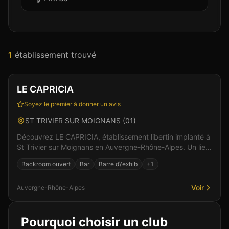
1
établissement
trouvé
Club
Sauna
+
1
LE CAPRICIA
Soyez le premier à donner un avis
ST TRIVIER SUR MOIGNANS
(
01
)
Découvrez LE CAPRICIA, établissement libertin implanté à
St Trivier sur Moignans en Auvergne-Rhône-Alpes. Un lieu
pensé pour le confort et l'intimité des vi...
Backroom ouvert
Bar
Barre d\'exhib
+
1
Voir
Auvergne-Rhône-Alpes
Pourquoi choisir un club