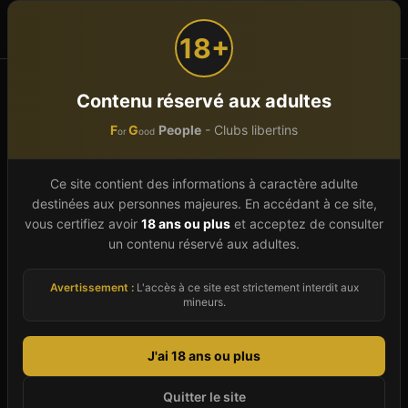
F
G
People
or
ood
18+
Accueil
Centre-Val de Loire
Indre (36)
Reuilly
Contenu réservé aux adultes
F
G
People
- Clubs libertins
or
ood
Club libertin à
Reuilly
(
36
)
Ce site contient des informations à caractère adulte
Bienvenue sur le guide complet des clubs
destinées aux personnes majeures. En accédant à ce site,
libertins et établissements échangistes à Reuilly,
vous certifiez avoir
18 ans ou plus
et acceptez de consulter
en Indre. En 2026, nous référençons un
un contenu réservé aux adultes.
établissement à Reuilly, sélectionné pour leur
Avertissement :
L'accès à ce site est strictement interdit aux
qualité d'accueil, leur ambiance et la discrétion
mineurs.
qu'ils offrent à leur clientèle. Que vous soyez un
couple cherchant à explorer le libertinage à
J'ai 18 ans ou plus
Reuilly, un célibataire curieux ou un initié de
Quitter le site
passage en Centre-Val de Loire, notre annuaire