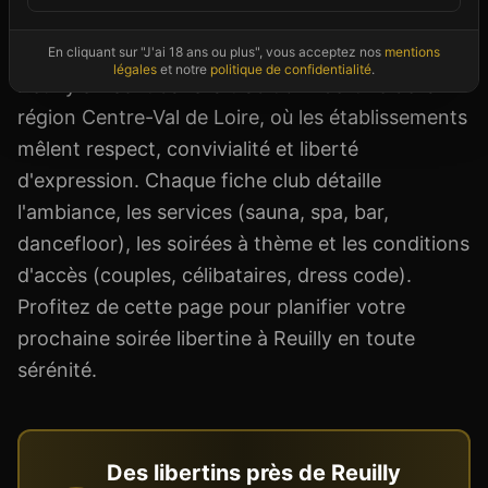
vous donne toutes les informations utiles :
adresse, horaires, équipements, tarifs et avis.
En cliquant sur "J'ai 18 ans ou plus", vous acceptez nos
mentions
légales
et notre
politique de confidentialité
.
Reuilly s'inscrit dans la tradition libertine de la
région Centre-Val de Loire, où les établissements
mêlent respect, convivialité et liberté
d'expression. Chaque fiche club détaille
l'ambiance, les services (sauna, spa, bar,
dancefloor), les soirées à thème et les conditions
d'accès (couples, célibataires, dress code).
Profitez de cette page pour planifier votre
prochaine soirée libertine à Reuilly en toute
sérénité.
Des libertins près de
Reuilly