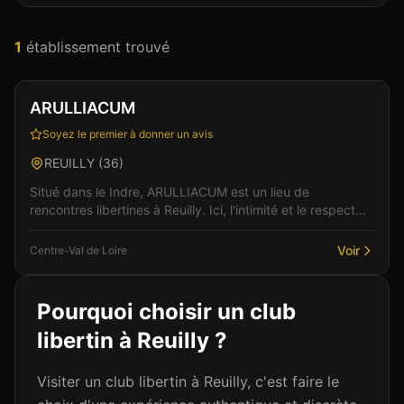
1
établissement
trouvé
Club
Sauna
ARULLIACUM
Soyez le premier à donner un avis
REUILLY
(
36
)
Situé dans le Indre, ARULLIACUM est un lieu de
rencontres libertines à Reuilly. Ici, l'intimité et le respect
sont au coeur de chaque rencontre, dans un cad...
Voir
Centre-Val de Loire
Pourquoi choisir un club
libertin à
Reuilly
?
Visiter un club libertin à Reuilly, c'est faire le