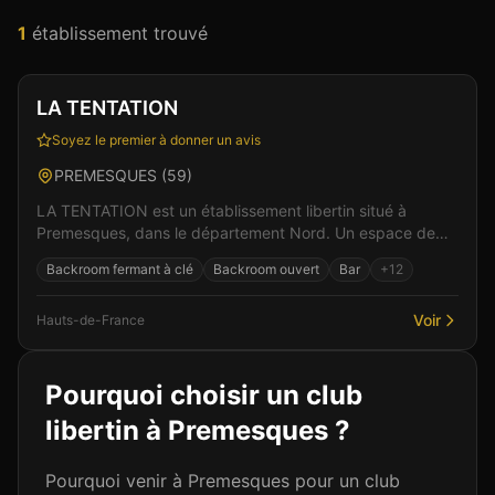
1
établissement
trouvé
Club
Restaurant
+
2
Vérifié
LA TENTATION
Soyez le premier à donner un avis
PREMESQUES
(
59
)
LA TENTATION est un établissement libertin situé à
Premesques, dans le département Nord. Un espace de
liberté où règnent bienveillance et plaisir partagé....
Backroom fermant à clé
Backroom ouvert
Bar
+
12
Voir
Hauts-de-France
Pourquoi choisir un club
libertin à
Premesques
?
Pourquoi venir à Premesques pour un club