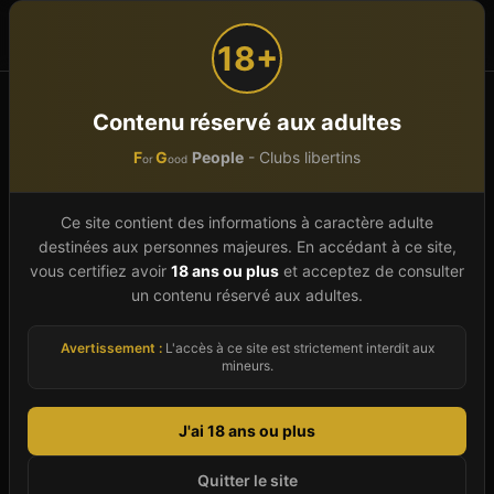
F
G
People
or
ood
18+
Accueil
Hauts-de-France
Nord (59)
Premesques
Contenu réservé aux adultes
F
G
People
- Clubs libertins
or
ood
Club libertin à
Premesques
(
59
)
Ce site contient des informations à caractère adulte
destinées aux personnes majeures. En accédant à ce site,
Guide 2026 du libertinage à Premesques (Nord).
vous certifiez avoir
18 ans ou plus
et acceptez de consulter
un contenu réservé aux adultes.
Notre annuaire présente le club libertin actif
dans la ville, avec pour chacun : description de
Avertissement :
L'accès à ce site est strictement interdit aux
l'ambiance, types de prestations (sauna, spa,
mineurs.
restaurant, bar), public accueilli (couples,
célibataires, soirées mixtes), horaires et tarifs.
J'ai 18 ans ou plus
Premesques bénéficie de sa localisation en
Quitter le site
Hauts-de-France, à proximité des grandes