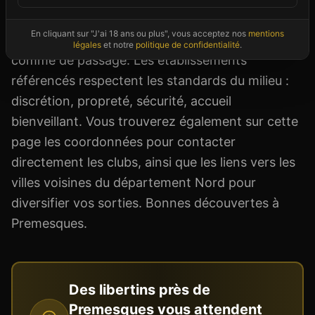
métropoles du secteur, ce qui en fait une
En cliquant sur "J'ai 18 ans ou plus", vous acceptez nos
mentions
destination appréciée des libertins locaux
légales
et notre
politique de confidentialité
.
comme de passage. Les établissements
référencés respectent les standards du milieu :
discrétion, propreté, sécurité, accueil
bienveillant. Vous trouverez également sur cette
page les coordonnées pour contacter
directement les clubs, ainsi que les liens vers les
villes voisines du département Nord pour
diversifier vos sorties. Bonnes découvertes à
Premesques.
Des libertins près de
Premesques
vous attendent