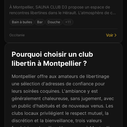
À Montpellier, SAUNA CLUB D3 propose un espace de
rencontres libertines dans le Hérault. L'atmosphère de cet
établissement allie élégance et sensualité pour...
Bain à bulles
Bar
Douche
+
11
Voir
Occitanie
Pourquoi choisir un club
libertin à
Montpellier
?
Montpellier offre aux amateurs de libertinage
une sélection d'adresses de confiance pour
leurs soirées coquines. L'ambiance y est
généralement chaleureuse, sans jugement, avec
un public d'habitués et de nouveaux venus. Les
clubs locaux privilégient le respect mutuel, la
discrétion et la bienveillance, trois valeurs