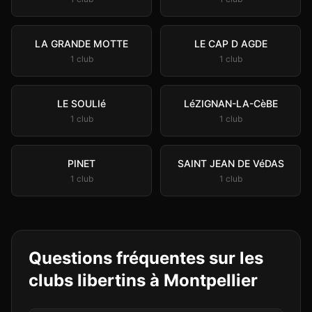
LA GRANDE MOTTE
LE CAP D AGDE
1
club
1
club
LE SOULIé
LéZIGNAN-LA-CèBE
1
club
1
club
PINET
SAINT JEAN DE VéDAS
1
club
1
club
Questions fréquentes sur les
clubs libertins à
Montpellier