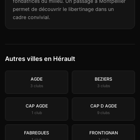
fondatrices du milieu. Un passage à Montpellier
permet de découvrir le libertinage dans un
cadre convivial.
Autres villes en Hérault
AGDE
BEZIERS
3
club
s
3
club
s
CAP AGDE
CAP D AGDE
1
club
9
club
s
FABREGUES
FRONTIGNAN
1
club
1
club