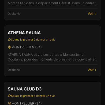
Montpellier, dans le département Hérault. Dans un cadre
soigné et discret, l'équipe vous accueille pour...
Voir
Occitanie
Club
Sauna
+
2
ATHENA SAUNA
Soyez le premier à donner un avis
MONTPELLIER
(
34
)
ATHENA SAUNA ouvre ses portes à Montpellier, en
Occitanie, pour des moments de plaisir et de convivialité.
Dans un cadre soigné et discret, l'équipe vous a...
Voir
Occitanie
Club
Sauna
+
4
SAUNA CLUB D3
Soyez le premier à donner un avis
MONTPELLIER
(
34
)