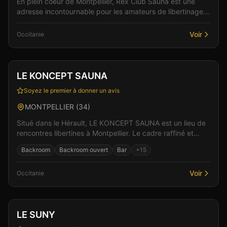
En plein coeur de Montpellier, Rex Club Sauna est une
adresse incontournable pour les amateurs de libertinage
en Occitanie. Le cadre raffiné et l'accueil ch...
Voir
Occitanie
Club
Sauna
+
6
Vérifié
LE KONCEPT SAUNA
Soyez le premier à donner un avis
MONTPELLIER
(
34
)
Situé dans le Hérault, LE KONCEPT SAUNA est un lieu de
rencontres libertines à Montpellier. Le cadre raffiné et
l'accueil chaleureux de l'équipe créent les...
Backroom
Backroom ouvert
Bar
+
15
Voir
Occitanie
Club
LE SUNY