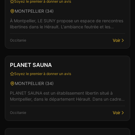
Soyez le premier à donner un avis
MONTPELLIER
(
34
)
À Montpellier, LE SUNY propose un espace de rencontres
libertines dans le Hérault. L'ambiance feutrée et les
espaces bien pensés favorisent les rencontres e...
Voir
Occitanie
Club
Sauna
PLANET SAUNA
Soyez le premier à donner un avis
MONTPELLIER
(
34
)
PLANET SAUNA est un établissement libertin situé à
Montpellier, dans le département Hérault. Dans un cadre
soigné et discret, l'équipe vous accueille pour d...
Voir
Occitanie
Sauna
Spa & Wellness
+
3