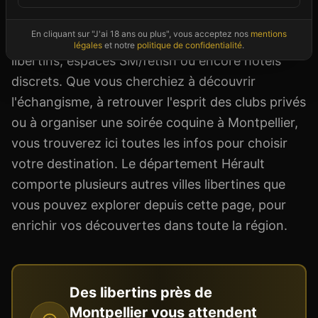
référencés proposent différents univers : saunas
En cliquant sur "J'ai 18 ans ou plus", vous acceptez nos
mentions
mixtes, clubs échangistes pour couples, bars
légales
et notre
politique de confidentialité
.
libertins, espaces SM/fétish ou encore hôtels
discrets. Que vous cherchiez à découvrir
l'échangisme, à retrouver l'esprit des clubs privés
ou à organiser une soirée coquine à Montpellier,
vous trouverez ici toutes les infos pour choisir
votre destination. Le département Hérault
comporte plusieurs autres villes libertines que
vous pouvez explorer depuis cette page, pour
enrichir vos découvertes dans toute la région.
Des libertins près de
Montpellier
vous attendent