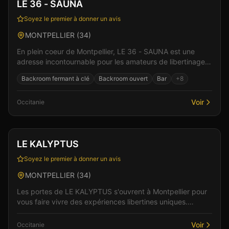
Vérifié
LE 36 - SAUNA
Soyez le premier à donner un avis
MONTPELLIER
(
34
)
En plein coeur de Montpellier, LE 36 - SAUNA est une
adresse incontournable pour les amateurs de libertinage
en Occitanie. Le cadre raffiné et l'accueil cha...
Backroom fermant à clé
Backroom ouvert
Bar
+
8
Voir
Occitanie
Club
Sauna
LE KALYPTUS
Soyez le premier à donner un avis
MONTPELLIER
(
34
)
Les portes de LE KALYPTUS s'ouvrent à Montpellier pour
vous faire vivre des expériences libertines uniques.
L'établissement se distingue par son ambiance à...
Voir
Occitanie