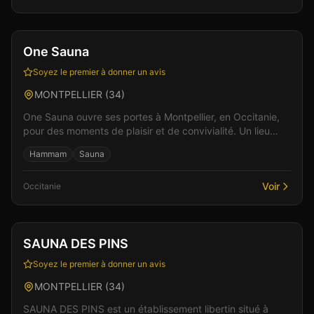
Club
Sauna
+
2
Vérifié
One Sauna
Soyez le premier à donner un avis
MONTPELLIER
(
34
)
One Sauna ouvre ses portes à Montpellier, en Occitanie,
pour des moments de plaisir et de convivialité. Un lieu
pensé pour le confort et l'intimité des visi...
Hammam
Sauna
Voir
Occitanie
Club
Sauna
+
4
SAUNA DES PINS
Soyez le premier à donner un avis
MONTPELLIER
(
34
)
SAUNA DES PINS est un établissement libertin situé à