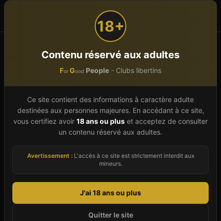
F
G
People
or
ood
18+
Accueil
Occitanie
Hérault (34)
Montpellier
Contenu réservé aux adultes
F
G
People
- Clubs libertins
or
ood
Club libertin à
Montpellier
(
34
)
Ce site contient des informations à caractère adulte
destinées aux personnes majeures. En accédant à ce site,
Montpellier (Hérault) fait partie des villes de la
vous certifiez avoir
18 ans ou plus
et acceptez de consulter
un contenu réservé aux adultes.
région Occitanie où le libertinage s'exprime dans
des établissements discrets et accueillants.
Avertissement :
L'accès à ce site est strictement interdit aux
Notre guide 2026 vous présente les 11 clubs
mineurs.
libertins identifiés à Montpellier, avec pour
chacun une description détaillée, les
J'ai 18 ans ou plus
coordonnées vérifiées, les horaires d'ouverture
Quitter le site
et les tarifs pratiqués. Les établissements