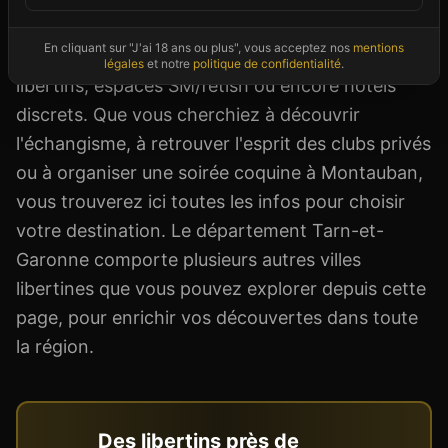
référencés proposent différents univers : saunas
En cliquant sur "J'ai 18 ans ou plus", vous acceptez nos
mentions
mixtes, clubs échangistes pour couples, bars
légales
et notre
politique de confidentialité
.
libertins, espaces SM/fétish ou encore hôtels
discrets. Que vous cherchiez à découvrir
l'échangisme, à retrouver l'esprit des clubs privés
ou à organiser une soirée coquine à Montauban,
vous trouverez ici toutes les infos pour choisir
votre destination. Le département Tarn-et-
Garonne comporte plusieurs autres villes
libertines que vous pouvez explorer depuis cette
page, pour enrichir vos découvertes dans toute
la région.
Des libertins près de