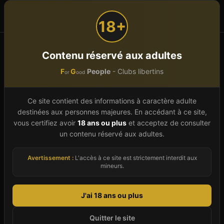
F
G
People
or
ood
18+
Accueil
Occitanie
Tarn-et-Garonne (82)
Montauban
Contenu réservé aux adultes
F
G
People
- Clubs libertins
or
ood
Club libertin à
Montauban
(
82
)
Ce site contient des informations à caractère adulte
destinées aux personnes majeures. En accédant à ce site,
Montauban (Tarn-et-Garonne) fait partie des
vous certifiez avoir
18 ans ou plus
et acceptez de consulter
un contenu réservé aux adultes.
villes de la région Occitanie où le libertinage
s'exprime dans des établissements discrets et
Avertissement :
L'accès à ce site est strictement interdit aux
accueillants. Notre guide 2026 vous présente le
mineurs.
club libertin identifié à Montauban, avec pour
chacun une description détaillée, les
J'ai 18 ans ou plus
coordonnées vérifiées, les horaires d'ouverture
Quitter le site
et les tarifs pratiqués. Les établissements