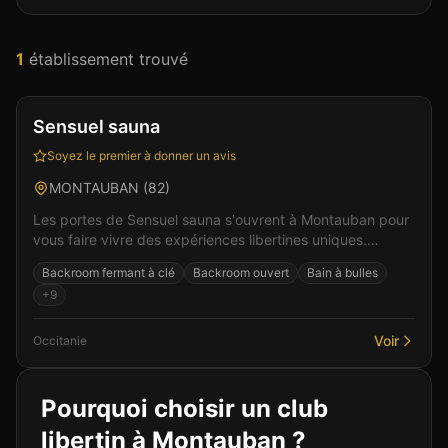
1
établissement
trouvé
Club
Sauna
+
2
Sensuel sauna
Soyez le premier à donner un avis
MONTAUBAN
(
82
)
Les portes de Sensuel sauna s'ouvrent à Montauban pour
vous faire vivre des expériences libertines uniques.
L'établissement se distingue par son ambiance à...
Backroom fermant à clé
Backroom ouvert
Bain à bulles
+
9
Voir
Occitanie
Pourquoi choisir un club
libertin à
Montauban
?