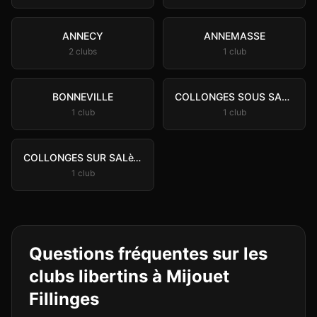
ANNECY
ANNEMASSE
2
club
s
1
club
BONNEVILLE
COLLONGES SOUS SALèVE
1
club
1
club
COLLONGES SUR SALèVES
1
club
Questions fréquentes sur les
clubs libertins à
Mijouet
Fillinges