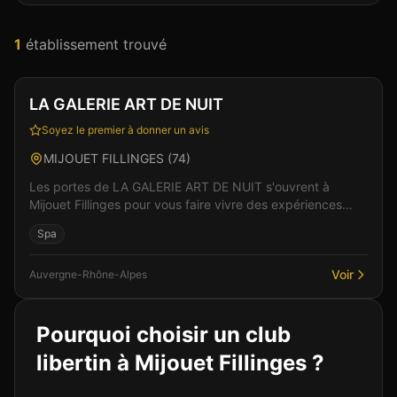
1
établissement
trouvé
Club
Spa & Wellness
Vérifié
LA GALERIE ART DE NUIT
Soyez le premier à donner un avis
MIJOUET FILLINGES
(
74
)
Les portes de LA GALERIE ART DE NUIT s'ouvrent à
Mijouet Fillinges pour vous faire vivre des expériences
libertines uniques. Un espace de liberté où règnent...
Spa
Voir
Auvergne-Rhône-Alpes
Pourquoi choisir un club
libertin à
Mijouet Fillinges
?