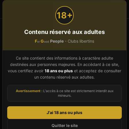
F
G
People
or
ood
18+
Accueil
Auvergne-Rhône-Alpes
Haute-Savoie (74)
Contenu réservé aux adultes
Mijouet Fillinges
F
G
People
- Clubs libertins
or
ood
Club libertin à
Mijouet
Ce site contient des informations à caractère adulte
Fillinges
(
74
)
destinées aux personnes majeures. En accédant à ce site,
vous certifiez avoir
18 ans ou plus
et acceptez de consulter
Trouvez le meilleur club libertin à Mijouet
un contenu réservé aux adultes.
Fillinges grâce à notre guide 2026. Mijouet
Avertissement :
L'accès à ce site est strictement interdit aux
Fillinges, situé dans le département Haute-
mineurs.
Savoie en Auvergne-Rhône-Alpes, offre une
ambiance libertine au sein d'un établissement
J'ai 18 ans ou plus
sélectionné, chacun avec son caractère propre.
Vous découvrirez ici des clubs pour couples, des
Quitter le site