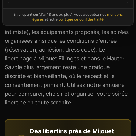
saunas mixtes, des bars échangistes ou des lieux
thématiques. Pour chaque établissement, nous
En cliquant sur "J'ai 18 ans ou plus", vous acceptez nos
mentions
légales
et notre
politique de confidentialité
.
indiquons le type d'ambiance (raffinée, festive,
intimiste), les équipements proposés, les soirées
organisées ainsi que les conditions d'entrée
(réservation, adhésion, dress code). Le
libertinage à Mijouet Fillinges et dans le Haute-
Savoie plus largement reste une pratique
discrète et bienveillante, où le respect et le
consentement priment. Utilisez notre annuaire
pour comparer, choisir et organiser votre soirée
libertine en toute sérénité.
Des libertins près de
Mijouet