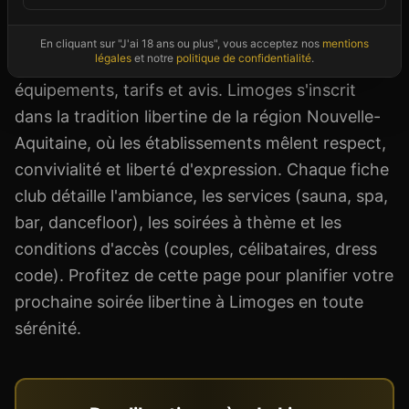
curieux ou un initié de passage en Nouvelle-
Aquitaine, notre annuaire vous donne toutes les
En cliquant sur "J'ai 18 ans ou plus", vous acceptez nos
mentions
légales
et notre
politique de confidentialité
.
informations utiles : adresse, horaires,
équipements, tarifs et avis. Limoges s'inscrit
dans la tradition libertine de la région Nouvelle-
Aquitaine, où les établissements mêlent respect,
convivialité et liberté d'expression. Chaque fiche
club détaille l'ambiance, les services (sauna, spa,
bar, dancefloor), les soirées à thème et les
conditions d'accès (couples, célibataires, dress
code). Profitez de cette page pour planifier votre
prochaine soirée libertine à Limoges en toute
sérénité.