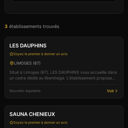
3
établissement
s
trouvé
s
Club
LES DAUPHINS
Soyez le premier à donner un avis
LIMOGES
(
87
)
Situé à Limoges (87), LES DAUPHINS vous accueille dans
un cadre dédié au libertinage. L'établissement propose
une ambiance chaleureuse et conviviale, idéale...
Voir
Nouvelle-Aquitaine
Club
Sauna
+
4
SAUNA CHENIEUX
Soyez le premier à donner un avis