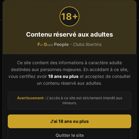
F
G
People
or
ood
18+
Accueil
Nouvelle-Aquitaine
Haute-Vienne (87)
Contenu réservé aux adultes
Limoges
F
G
People
- Clubs libertins
or
ood
Club libertin à
Limoges
(
87
)
Ce site contient des informations à caractère adulte
destinées aux personnes majeures. En accédant à ce site,
Bienvenue sur le guide complet des clubs
vous certifiez avoir
18 ans ou plus
et acceptez de consulter
libertins et établissements échangistes à
un contenu réservé aux adultes.
Limoges, en Haute-Vienne. En 2026, nous
référençons 3 établissements à Limoges,
Avertissement :
L'accès à ce site est strictement interdit aux
mineurs.
sélectionnés pour leur qualité d'accueil, leur
ambiance et la discrétion qu'ils offrent à leur
J'ai 18 ans ou plus
clientèle. Que vous soyez un couple cherchant à
explorer le libertinage à Limoges, un célibataire
Quitter le site