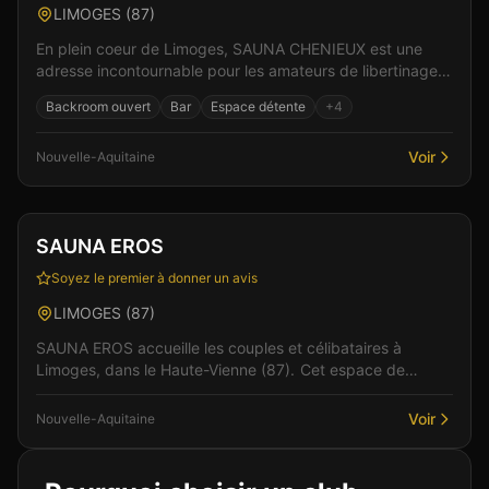
LIMOGES
(
87
)
En plein coeur de Limoges, SAUNA CHENIEUX est une
adresse incontournable pour les amateurs de libertinage
en Nouvelle-Aquitaine. Le cadre raffiné et l'accue...
Backroom ouvert
Bar
Espace détente
+
4
Voir
Nouvelle-Aquitaine
Club
Sauna
+
1
SAUNA EROS
Soyez le premier à donner un avis
LIMOGES
(
87
)
SAUNA EROS accueille les couples et célibataires à
Limoges, dans le Haute-Vienne (87). Cet espace de
libertinage conjugue confort moderne et atmosphère inti...
Voir
Nouvelle-Aquitaine