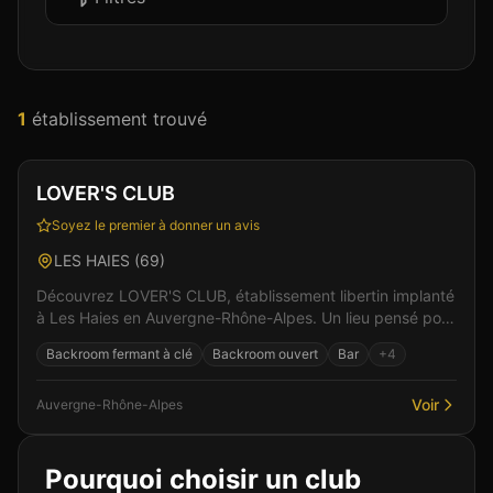
1
établissement
trouvé
Club
Spa & Wellness
+
3
LOVER'S CLUB
Soyez le premier à donner un avis
LES HAIES
(
69
)
Découvrez LOVER'S CLUB, établissement libertin implanté
à Les Haies en Auvergne-Rhône-Alpes. Un lieu pensé pour
le confort et l'intimité des visiteurs, où l...
Backroom fermant à clé
Backroom ouvert
Bar
+
4
Voir
Auvergne-Rhône-Alpes
Pourquoi choisir un club