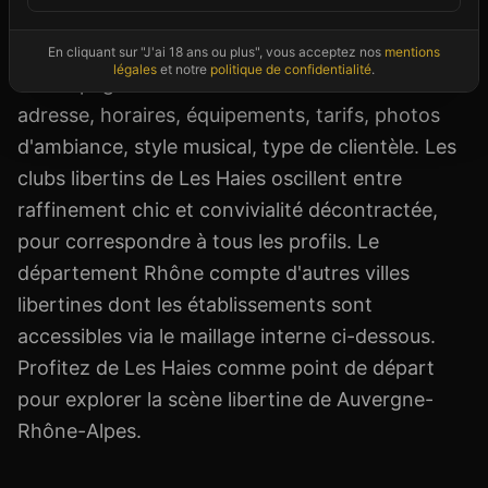
l'envie d'une soirée coquine entre couples, ou la
curiosité du lifestyle, cette page vous
En cliquant sur "J'ai 18 ans ou plus", vous acceptez nos
mentions
légales
et notre
politique de confidentialité
.
accompagne avec des informations actualisées :
adresse, horaires, équipements, tarifs, photos
d'ambiance, style musical, type de clientèle. Les
clubs libertins de Les Haies oscillent entre
raffinement chic et convivialité décontractée,
pour correspondre à tous les profils. Le
département Rhône compte d'autres villes
libertines dont les établissements sont
accessibles via le maillage interne ci-dessous.
Profitez de Les Haies comme point de départ
pour explorer la scène libertine de Auvergne-
Rhône-Alpes.