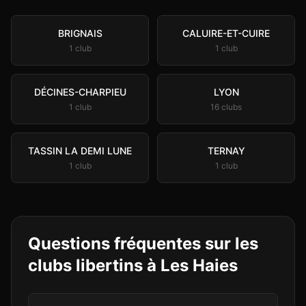
BRIGNAIS
CALUIRE-ET-CUIRE
1
club
1
club
DÉCINES-CHARPIEU
LYON
1
club
16
club
s
TASSIN LA DEMI LUNE
TERNAY
1
club
1
club
Questions fréquentes sur les
clubs libertins à
Les Haies