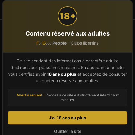
F
G
People
or
ood
18+
Accueil
Auvergne-Rhône-Alpes
Rhône (69)
Contenu réservé aux adultes
Les Haies
F
G
People
- Clubs libertins
or
ood
Club libertin à
Les
Ce site contient des informations à caractère adulte
Haies
(
69
)
destinées aux personnes majeures. En accédant à ce site,
vous certifiez avoir
18 ans ou plus
et acceptez de consulter
Le club libertin à Les Haies et plus largement
un contenu réservé aux adultes.
dans le département Rhône (région Auvergne-
Avertissement :
L'accès à ce site est strictement interdit aux
Rhône-Alpes) fait partie du patrimoine festif
mineurs.
local. En 2026, notre guide référence un
établissement dans la ville, tous sélectionnés
J'ai 18 ans ou plus
pour leur qualité et leur discrétion. Que votre
motivation soit la découverte de l'échangisme,
Quitter le site