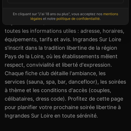
explorer le libertinage à Ingrandes Sur Loire, un
célibataire curieux ou un initié de passage en
En cliquant sur "J'ai 18 ans ou plus", vous acceptez nos
mentions
légales
et notre
politique de confidentialité
.
Pays de la Loire, notre annuaire vous donne
toutes les informations utiles : adresse, horaires,
équipements, tarifs et avis. Ingrandes Sur Loire
s'inscrit dans la tradition libertine de la région
Pays de la Loire, où les établissements mêlent
respect, convivialité et liberté d'expression.
Chaque fiche club détaille l'ambiance, les
services (sauna, spa, bar, dancefloor), les soirées
à thème et les conditions d'accès (couples,
célibataires, dress code). Profitez de cette page
pour planifier votre prochaine soirée libertine à
Ingrandes Sur Loire en toute sérénité.