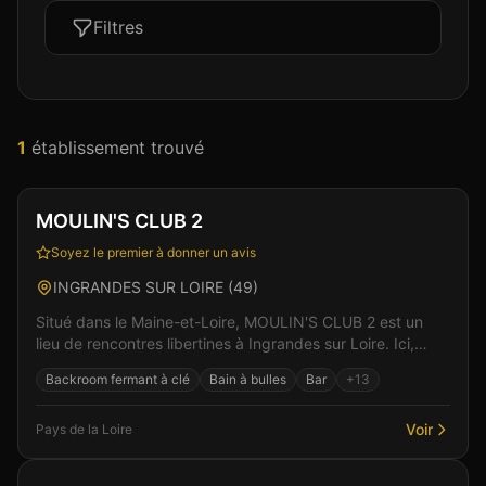
Filtres
1
établissement
trouvé
Club
Sauna
+
4
MOULIN'S CLUB 2
Soyez le premier à donner un avis
INGRANDES SUR LOIRE
(
49
)
Situé dans le Maine-et-Loire, MOULIN'S CLUB 2 est un
lieu de rencontres libertines à Ingrandes sur Loire. Ici,
l'intimité et le respect sont au coeur de cha...
Backroom fermant à clé
Bain à bulles
Bar
+
13
Voir
Pays de la Loire