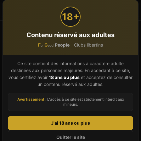
F
G
People
or
ood
18+
Accueil
Pays de la Loire
Maine-et-Loire (49)
Contenu réservé aux adultes
Ingrandes Sur Loire
F
G
People
- Clubs libertins
or
ood
Club libertin à
Ingrandes
Ce site contient des informations à caractère adulte
Sur Loire
(
49
)
destinées aux personnes majeures. En accédant à ce site,
vous certifiez avoir
18 ans ou plus
et acceptez de consulter
Bienvenue sur le guide complet des clubs
un contenu réservé aux adultes.
libertins et établissements échangistes à
Avertissement :
L'accès à ce site est strictement interdit aux
Ingrandes Sur Loire, en Maine-et-Loire. En 2026,
mineurs.
nous référençons un établissement à Ingrandes
Sur Loire, sélectionné pour leur qualité d'accueil,
J'ai 18 ans ou plus
leur ambiance et la discrétion qu'ils offrent à leur
clientèle. Que vous soyez un couple cherchant à
Quitter le site