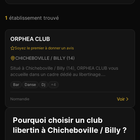
1
établissement
trouvé
Club
Sauna
+
3
Vérifié
ORPHEA CLUB
Soyez le premier à donner un avis
CHICHEBOVILLE / BILLY
(
14
)
Situé à Chicheboville / Billy (14), ORPHEA CLUB vous
accueille dans un cadre dédié au libertinage.
L'établissement propose une ambiance chaleureuse et
Bar
Danse
Dj
+
4
convi...
Voir
Normandie
Pourquoi choisir un club
libertin à
Chicheboville / Billy
?