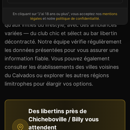
dress code. Les clubs libertins de Chicheboville /
En cliquant sur "J'ai 18 ans ou plus", vous acceptez nos
mentions
Billy s'adressent aussi bien aux couples curieux
légales
et notre
politique de confidentialité
.
qu'aux initiés du lifestyle, avec des ambiances
variées — du club chic et sélect au bar libertin
décontracté. Notre équipe vérifie régulièrement
les données présentées pour vous assurer une
information fiable. Vous pouvez également
consulter les établissements des villes voisines
du Calvados ou explorer les autres régions
limitrophes pour élargir vos options.
Des libertins près de
Chicheboville / Billy
vous
attendent