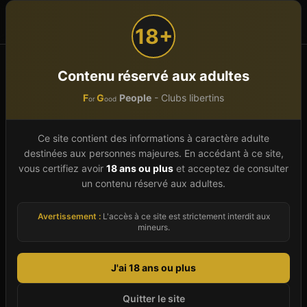
F
G
People
or
ood
18+
Accueil
Normandie
Calvados (14)
Chicheboville / Billy
Contenu réservé aux adultes
F
G
People
- Clubs libertins
or
ood
Club libertin à
Chicheboville
/ Billy
(
14
)
Ce site contient des informations à caractère adulte
destinées aux personnes majeures. En accédant à ce site,
À Chicheboville / Billy, ville du département
vous certifiez avoir
18 ans ou plus
et acceptez de consulter
un contenu réservé aux adultes.
Calvados en Normandie, la scène libertine
compte un établissement recensé dans notre
Avertissement :
L'accès à ce site est strictement interdit aux
annuaire 2026. Cette page regroupe toutes les
mineurs.
informations utiles pour préparer votre visite :
adresses précises, horaires actualisés, tarifs
J'ai 18 ans ou plus
d'entrée, équipements disponibles (jacuzzi,
Quitter le site
sauna, hammam, piste de danse, carrés VIP...) et