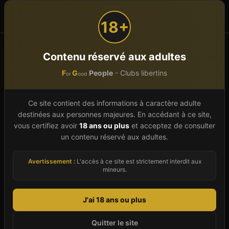
F
G
People
or
ood
18+
Accueil
Occitanie
Gard (30)
Castillon-Du-Gard
Contenu réservé aux adultes
F
G
People
- Clubs libertins
or
ood
Club libertin à
Castillon-Du-
Gard
(
30
)
Ce site contient des informations à caractère adulte
destinées aux personnes majeures. En accédant à ce site,
À Castillon-Du-Gard, ville du département Gard
vous certifiez avoir
18 ans ou plus
et acceptez de consulter
un contenu réservé aux adultes.
en Occitanie, la scène libertine compte un
établissement recensé dans notre annuaire
Avertissement :
L'accès à ce site est strictement interdit aux
2026. Cette page regroupe toutes les
mineurs.
informations utiles pour préparer votre visite :
adresses précises, horaires actualisés, tarifs
J'ai 18 ans ou plus
d'entrée, équipements disponibles (jacuzzi,
Quitter le site
sauna, hammam, piste de danse, carrés VIP...) et