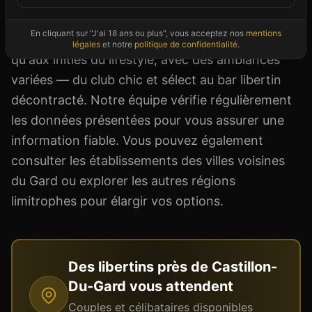
dress code. Les clubs libertins de Castillon-Du-
En cliquant sur "J'ai 18 ans ou plus", vous acceptez nos
mentions
Gard s'adressent aussi bien aux couples curieux
légales
et notre
politique de confidentialité
.
qu'aux initiés du lifestyle, avec des ambiances
variées — du club chic et sélect au bar libertin
décontracté. Notre équipe vérifie régulièrement
les données présentées pour vous assurer une
information fiable. Vous pouvez également
consulter les établissements des villes voisines
du Gard ou explorer les autres régions
limitrophes pour élargir vos options.
Des libertins près de
Castillon-
Du-Gard
vous attendent
Couples et célibataires disponibles