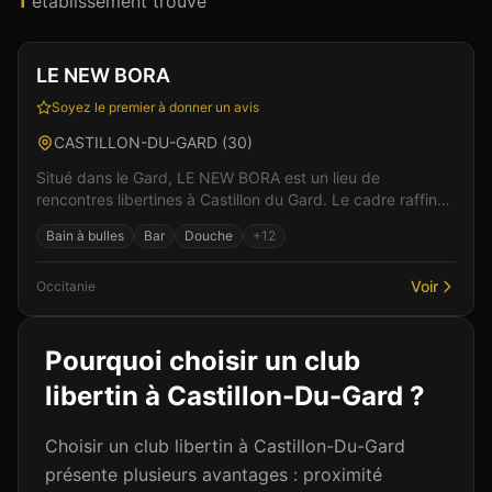
1
établissement
trouvé
Club
Sauna
+
3
Vérifié
LE NEW BORA
Soyez le premier à donner un avis
CASTILLON-DU-GARD
(
30
)
Situé dans le Gard, LE NEW BORA est un lieu de
rencontres libertines à Castillon du Gard. Le cadre raffiné
et l'accueil chaleureux de l'équipe créent les co...
Bain à bulles
Bar
Douche
+
12
Voir
Occitanie
Pourquoi choisir un club
libertin à
Castillon-Du-Gard
?
Choisir un club libertin à Castillon-Du-Gard
présente plusieurs avantages : proximité