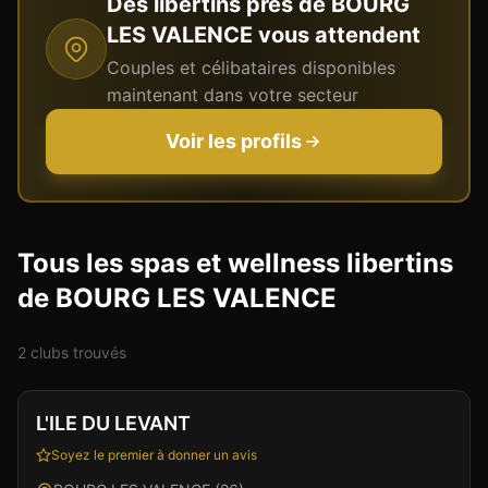
Des libertins près de
BOURG
LES VALENCE
vous attendent
Couples et célibataires disponibles
maintenant dans votre secteur
Voir les profils
Tous les spas et wellness libertins
de BOURG LES VALENCE
2
club
s
trouvé
s
Club
Sauna
+
2
L'ILE DU LEVANT
Soyez le premier à donner un avis