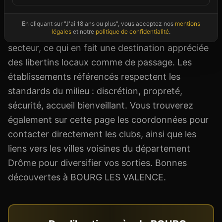
horaires et tarifs. BOURG LES VALENCE
bénéficie de sa localisation en Auvergne-Rhône-
En cliquant sur "J'ai 18 ans ou plus", vous acceptez nos
mentions
légales
et notre
politique de confidentialité
.
Alpes, à proximité des grandes métropoles du
secteur, ce qui en fait une destination appréciée
des libertins locaux comme de passage. Les
établissements référencés respectent les
standards du milieu : discrétion, propreté,
sécurité, accueil bienveillant. Vous trouverez
également sur cette page les coordonnées pour
contacter directement les clubs, ainsi que les
liens vers les villes voisines du département
Drôme pour diversifier vos sorties. Bonnes
découvertes à BOURG LES VALENCE.