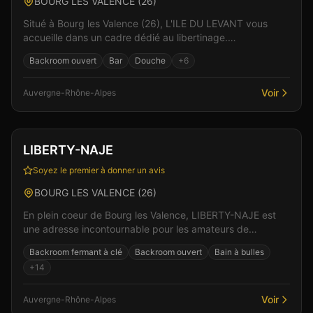
BOURG LES VALENCE
(
26
)
Situé à Bourg les Valence (26), L'ILE DU LEVANT vous
accueille dans un cadre dédié au libertinage.
L'établissement propose une ambiance chaleureuse et
Backroom ouvert
Bar
Douche
+
6
convi...
Voir
Auvergne-Rhône-Alpes
Club
Spa & Wellness
+
4
LIBERTY-NAJE
Soyez le premier à donner un avis
BOURG LES VALENCE
(
26
)
En plein coeur de Bourg les Valence, LIBERTY-NAJE est
une adresse incontournable pour les amateurs de
libertinage en Auvergne-Rhône-Alpes. Le cadre raffiné...
Backroom fermant à clé
Backroom ouvert
Bain à bulles
+
14
Voir
Auvergne-Rhône-Alpes