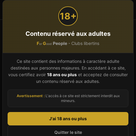
F
G
People
or
ood
18+
Accueil
Spas et wellness libertins
Contenu réservé aux adultes
Auvergne-Rhône-Alpes
Drôme (26)
F
G
People
- Clubs libertins
BOURG LES VALENCE
or
ood
Spa et hammam libertin
à
Ce site contient des informations à caractère adulte
destinées aux personnes majeures. En accédant à ce site,
BOURG LES VALENCE
(
26
)
vous certifiez avoir
18 ans ou plus
et acceptez de consulter
un contenu réservé aux adultes.
Guide 2026 du libertinage à BOURG LES
VALENCE (Drôme). Notre annuaire présente 2
Avertissement :
L'accès à ce site est strictement interdit aux
mineurs.
clubs libertins actifs dans la ville, avec pour
chacun : description de l'ambiance, types de
J'ai 18 ans ou plus
prestations (sauna, spa, restaurant, bar), public
accueilli (couples, célibataires, soirées mixtes),
Quitter le site