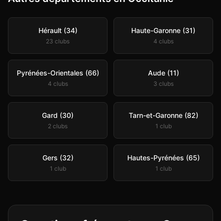
Hérault (34)
Haute-Garonne (31)
23
club
s
4
club
s
Pyrénées-Orientales (66)
Aude (11)
4
club
s
3
club
s
Gard (30)
Tarn-et-Garonne (82)
2
club
s
1
club
Gers (32)
Hautes-Pyrénées (65)
1
club
1
club