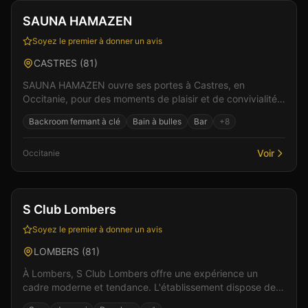
SAUNA HAMAZEN
Soyez le premier à donner un avis
CASTRES
(
81
)
SAUNA HAMAZEN ouvre ses portes à Castres, en
Occitanie, pour des moments de plaisir et de convivialité.
Dans un cadre soigné et discret, l'équipe vous accue...
Backroom fermant à clé
Bain à bulles
Bar
+
8
Voir
Occitanie
Spa & Wellness
S Club Lombers
Soyez le premier à donner un avis
LOMBERS
(
81
)
À Lombers, S Club Lombers offre une expérience un
cadre moderne et tendance. L'établissement dispose de
un espace bien-être avec jacuzzi et hammam. Situé en...