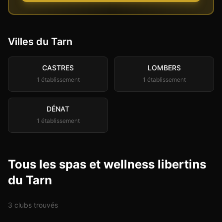
Villes du
Tarn
CASTRES
LOMBERS
1
établissement
1
établissement
DÉNAT
1
établissement
Tous les spas et wellness libertins
du Tarn
3
club
s
trouvé
s
Sauna
Spa & Wellness
+
1