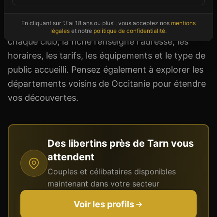
sauna libertin, dîner au restaurant avec
En cliquant sur "J'ai 18 ans ou plus", vous acceptez nos
mentions
ambiance échangiste ou soirée thématique. Pour
légales
et notre
politique de confidentialité
.
chaque club, la fiche renseigne l'adresse, les
horaires, les tarifs, les équipements et le type de
public accueilli. Pensez également à explorer les
départements voisins de Occitanie pour étendre
vos découvertes.
Des libertins près de
Tarn
vous
attendent
Couples et célibataires disponibles
maintenant dans votre secteur
Voir les profils