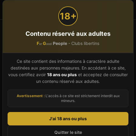
F
G
People
or
ood
18+
Accueil
Spas et wellness libertins
Occitanie
Tarn (81)
Contenu réservé aux adultes
F
G
People
- Clubs libertins
or
ood
Spa et hammam libertin
Tarn
(
81
)
Ce site contient des informations à caractère adulte
destinées aux personnes majeures. En accédant à ce site,
Découvrez le milieu libertin du Tarn (81) grâce à
vous certifiez avoir
18 ans ou plus
et acceptez de consulter
un contenu réservé aux adultes.
notre annuaire 2026 : 3 clubs libertins et
échangistes recensés sur 3 villes du
Avertissement :
L'accès à ce site est strictement interdit aux
département. Le Tarn fait partie de la région
mineurs.
Occitanie, secteur réputé pour sa scène libertine
de qualité. Notre guide vous accompagne dans
J'ai 18 ans ou plus
le choix du bon établissement en fonction de vos
Quitter le site
envies : rencontre en club, moment détente au