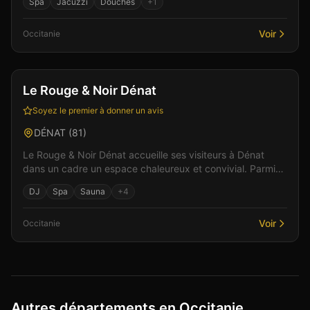
Spa
Jacuzzi
Douches
+
1
Voir
Occitanie
Club
Discothèque
+
3
Le Rouge & Noir Dénat
Soyez le premier à donner un avis
DÉNAT
(
81
)
Le Rouge & Noir Dénat accueille ses visiteurs à Dénat
dans un cadre un espace chaleureux et convivial. Parmi
les équipements : une ambiance festive et musica...
DJ
Spa
Sauna
+
4
Voir
Occitanie
Autres départements en Occitanie