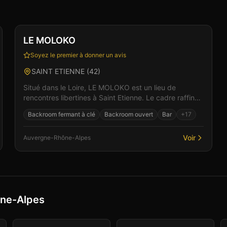
Club
Sauna
+
6
Vérifié
LE MOLOKO
Soyez le premier à donner un avis
SAINT ETIENNE
(
42
)
Situé dans le Loire, LE MOLOKO est un lieu de
rencontres libertines à Saint Etienne. Le cadre raffiné
et l'accueil chaleureux de l'équipe créent les conditi...
Backroom fermant à clé
Backroom ouvert
Bar
+
17
Voir
Auvergne-Rhône-Alpes
ône-Alpes