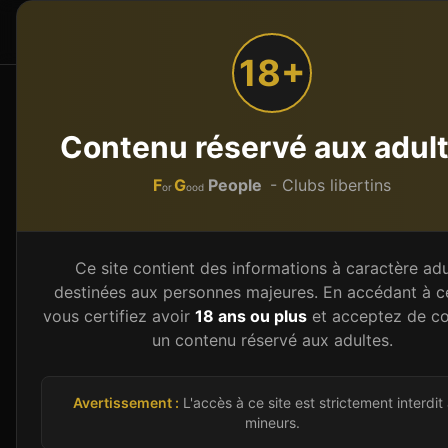
F
G
People
Accueil
Par type
or
ood
18+
Accueil
Spas et wellness libertins
Auvergne-Rhône
Contenu réservé aux adul
Spa et hammam libert
F
G
People
- Clubs libertins
or
ood
Bienvenue sur notre guide 2026 des clubs lib
(42), département de Auvergne-Rhône-Alpes.
Ce site contient des informations à caractère adu
villes, chacun avec ses spécificités : ambiance
destinées aux personnes majeures. En accédant à ce
équipements haut de gamme ou configuration 
vous certifiez avoir
18 ans ou plus
et acceptez de co
un contenu réservé aux adultes.
détaillons pour chaque club ses points forts, s
d'entrée. Les établissements libertins du Loir
discrétion, consentement. Explorez ville par vi
Avertissement :
L'accès à ce site est strictement interdit
mineurs.
découvrir la scène libertine de Auvergne-Rhô