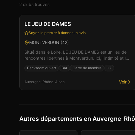
2
club
s
trouvé
s
Club
Spa & Wellness
+
2
LE JEU DE DAMES
Soyez le premier à donner un avis
MONTVERDUN
(
42
)
Situé dans le Loire, LE JEU DE DAMES est un lieu de
rencontres libertines à Montverdun. Ici, l'intimité et le
respect sont au coeur de chaque rencontre, dan...
Backroom ouvert
Bar
Carte de membre
+
7
Voir
Auvergne-Rhône-Alpes
Autres départements en Auvergne-Rh