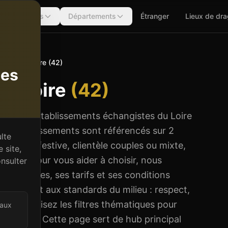
Régions
Départements
Étranger
Lieux de dr
-Alpes
Loire (42)
tes
in
Loire
(
42
)
ertins et établissements échangistes du Loire
 2 établissements sont référencés sur 2
lte
 chic ou festive, clientèle couples ou mixte,
 site,
cosy. Pour vous aider à choisir, nous
nsulter
es horaires, ses tarifs et ses conditions
e adhèrent aux standards du milieu : respect,
lle ou utilisez les filtres thématiques pour
 aux
ne-Alpes. Cette page sert de hub principal