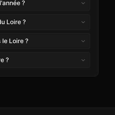
 l'année ?
du Loire ?
 le Loire ?
re ?