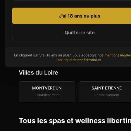
pour tous les clubs du département.
J'ai 18 ans ou plus
Quitter le site
Des libertins près de
Loire
vou
Couples et célibataires disponibles ma
En cliquant sur "J'ai 18 ans ou plus", vous acceptez nos
mentions légale
politique de confidentialité
.
Villes du
Loire
MONTVERDUN
SAINT ETIENNE
1
établissement
1
établissement
Tous les spas et wellness liberti