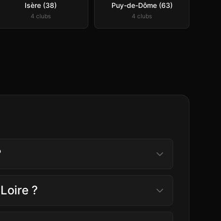
Isère (38)
Puy-de-Dôme (63)
4
club
s
4
club
s
?
Loire ?