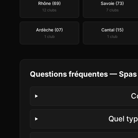
Rhône (69)
Savoie (73)
12
club
s
7
club
s
Ardèche (07)
Cantal (15)
1
club
1
club
Questions fréquentes —
Spas 
C
Quel typ