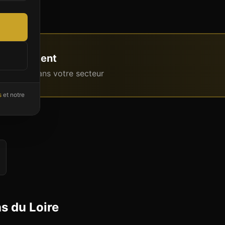
s attendent
intenant dans votre secteur
s
et notre
ns du Loire