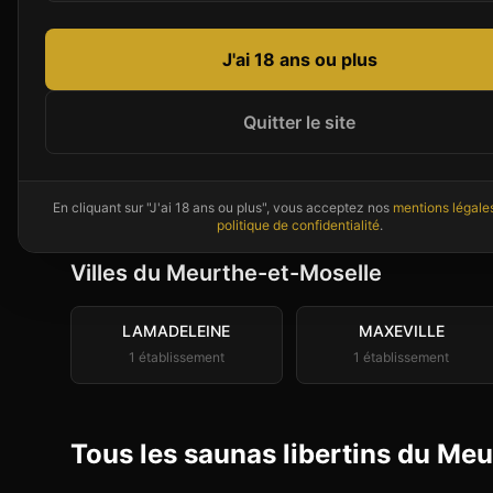
informations publiées.
J'ai 18 ans ou plus
Quitter le site
Des libertins près de
Meurthe-
Couples et célibataires disponibles ma
En cliquant sur "J'ai 18 ans ou plus", vous acceptez nos
mentions légale
politique de confidentialité
.
Villes du
Meurthe-et-Moselle
LAMADELEINE
MAXEVILLE
1
établissement
1
établissement
Tous les saunas libertins du Me