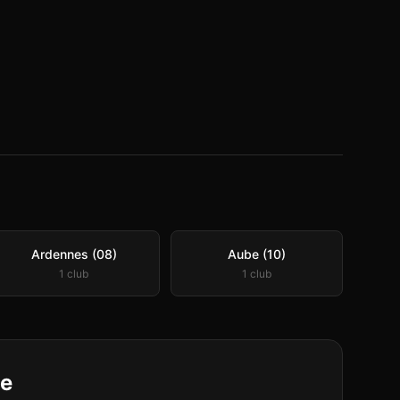
Ardennes (08)
Aube (10)
1
club
1
club
le