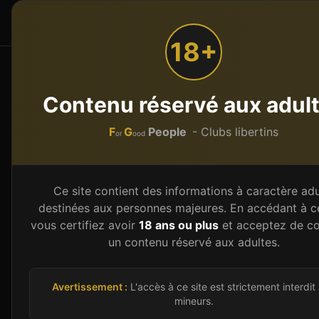
F
G
People
Accueil
Par type
or
ood
18+
Accueil
Saunas libertins
Grand Est
Meurthe-et-M
Contenu réservé aux adul
Sauna libertin
Meurth
F
G
People
- Clubs libertins
or
ood
Le Meurthe-et-Moselle (54) en Grand Est prop
annuaire 2026, répartis sur 4 communes. Pour l
Ce site contient des informations à caractère adu
curieux souhaitant découvrir l'échangisme, c
destinées aux personnes majeures. En accédant à ce
adaptés à chaque envie : du sauna mixte convi
vous certifiez avoir
18 ans ou plus
et acceptez de co
un contenu réservé aux adultes.
les bars libertins décontractés et les lieux pl
club précise l'ambiance, les types de soirées,
dancefloor, espaces privés), les tarifs couples
Avertissement :
L'accès à ce site est strictement interdit
mineurs.
dress code. L'annuaire est régulièrement mis à