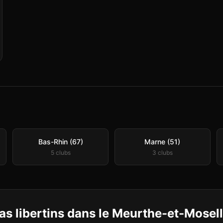
Bas-Rhin (67)
Marne (51)
5
club
s
3
club
s
s libertins
dans le
Meurthe-et-Mosel