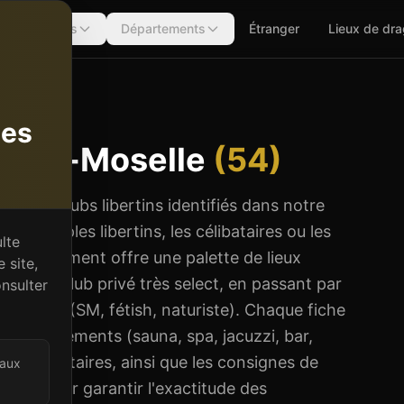
Régions
Départements
Étranger
Lieux de dr
oselle (54)
tes
e-et-Moselle
(
54
)
ose 4 clubs libertins identifiés dans notre
es couples libertins, les célibataires ou les
lte
e département offre une palette de lieux
 site,
vial au club privé très select, en passant par
nsulter
us pointus (SM, fétish, naturiste). Chaque fiche
 les équipements (sauna, spa, jacuzzi, bar,
 et célibataires, ainsi que les consignes de
 aux
 jour pour garantir l'exactitude des