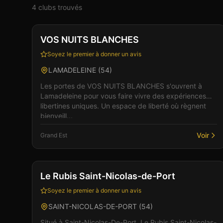
4
club
s
trouvé
s
Club
Sauna
VOS NUITS BLANCHES
Soyez le premier à donner un avis
LAMADELEINE
(
54
)
Les portes de VOS NUITS BLANCHES s'ouvrent à
Lamadeleine pour vous faire vivre des expériences
libertines uniques. Un espace de liberté où règnent
bienveill...
Voir
Grand Est
Bar
Club
+
5
Le Rubis Saint-Nicolas-de-Port
Soyez le premier à donner un avis
SAINT-NICOLAS-DE-PORT
(
54
)
Situé à Saint-Nicolas-De-Port, Le Rubis Saint-Nicolas-