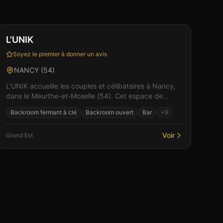
Club
Sauna
+
3
L'UNIK
Soyez le premier à donner un avis
NANCY
(
54
)
L'UNIK accueille les couples et célibataires à Nancy,
dans le Meurthe-et-Moselle (54). Cet espace de
libertinage conjugue confort moderne et atmosphère
Backroom fermant à clé
Backroom ouvert
Bar
+
9
inti...
Voir
Grand Est