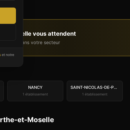
et-Moselle
vous attendent
intenant dans votre secteur
s
et notre
NANCY
SAINT-NICOLAS-DE-PORT
1
établissement
1
établissement
urthe-et-Moselle