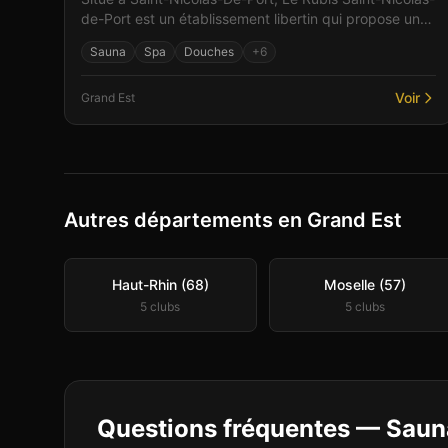
de-Port est un établissement libertin qui propose un
espace intime et sophistiqué. Parmi les équipement...
Sauna
Spa
Douches
+
6
Voir
Grand Est
Autres départements en Grand Est
Haut-Rhin (68)
Moselle (57)
5
club
s
5
club
s
Questions fréquentes —
Sauna