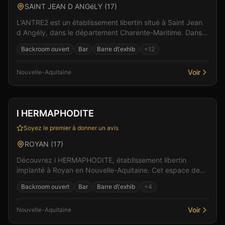
SAINT JEAN D ANGéLY
(
17
)
L'ANTRE2 est un établissement libertin situé à Saint Jean
d Angély, dans le département Charente-Maritime. Dans
un cadre soigné et discret, l'équipe vous ac...
Backroom ouvert
Bar
Barre d\'exhib
+
12
Voir
Nouvelle-Aquitaine
Club
Bar
+
1
l HERMAPHODITE
Soyez le premier à donner un avis
ROYAN
(
17
)
Découvrez l HERMAPHODITE, établissement libertin
implanté à Royan en Nouvelle-Aquitaine. Cet espace de
libertinage conjugue confort moderne et atmosphère in...
Backroom ouvert
Bar
Barre d\'exhib
+
4
Voir
Nouvelle-Aquitaine
Club
Sauna
+
5