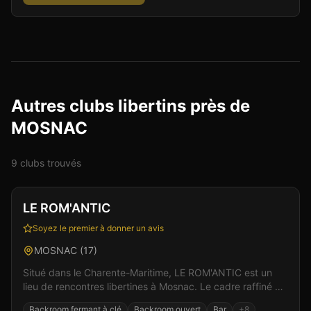
Autres clubs libertins près de
MOSNAC
9
club
s
trouvé
s
Club
Sauna
+
3
Vérifié
LE ROM'ANTIC
Soyez le premier à donner un avis
MOSNAC
(
17
)
Situé dans le Charente-Maritime, LE ROM'ANTIC est un
lieu de rencontres libertines à Mosnac. Le cadre raffiné et
l'accueil chaleureux de l'équipe créent les...
Backroom fermant à clé
Backroom ouvert
Bar
+
8