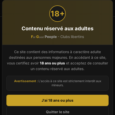
F
G
People
or
ood
18+
Accueil
Nouvelle-Aquitaine
Charente-Maritime (17)
Contenu réservé aux adultes
MOSNAC
Néapolis Club Mosnac
F
G
People
- Clubs libertins
or
ood
Néapolis Club Mosnac
À vérifier
Ce site contient des informations à caractère adulte
Club Libertin
À
MOSNAC
destinées aux personnes majeures. En accédant à ce site,
vous certifiez avoir
18 ans ou plus
et acceptez de consulter
17240
MOSNAC
-
Charente-Maritime
(
17
)
un contenu réservé aux adultes.
Bar
Club
Discothèque
Gay friendly
Avertissement :
L'accès à ce site est strictement interdit aux
Hébergement
Restaurant
SM / Fétish
Sauna
mineurs.
Spa & Wellness
J'ai 18 ans ou plus
Donne ton avis (anonyme, sans inscription)
Quitter le site
Images d'illustration