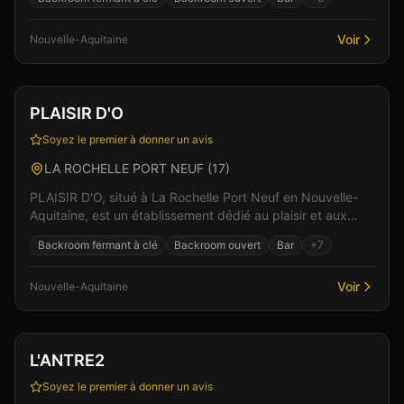
Voir
Nouvelle-Aquitaine
Club
Sauna
+
3
Vérifié
PLAISIR D'O
Soyez le premier à donner un avis
LA ROCHELLE PORT NEUF
(
17
)
PLAISIR D'O, situé à La Rochelle Port Neuf en Nouvelle-
Aquitaine, est un établissement dédié au plaisir et aux
rencontres. Ici, l'intimité et le respect son...
Backroom fermant à clé
Backroom ouvert
Bar
+
7
Voir
Nouvelle-Aquitaine
Club
Spa & Wellness
+
5
Vérifié
L'ANTRE2
Soyez le premier à donner un avis