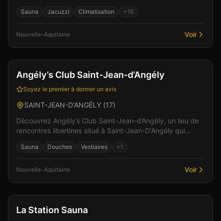
discret. Parmi les équipements : un bar pour débuter la...
Sauna
Jacuzzi
Climatisation
+
16
Voir
Nouvelle-Aquitaine
Sauna
Angély’s Club Saint-Jean-d’Angély
Soyez le premier à donner un avis
SAINT-JEAN-D'ANGÉLY
(
17
)
Découvrez Angély’s Club Saint-Jean-d’Angély, un lieu de
rencontres libertines situé à Saint-Jean-D'Angély qui
propose des installations raffiné et accueillan...
Sauna
Douches
Vestiaires
+
1
Voir
Nouvelle-Aquitaine
Club
Sauna
+
4
La Station Sauna