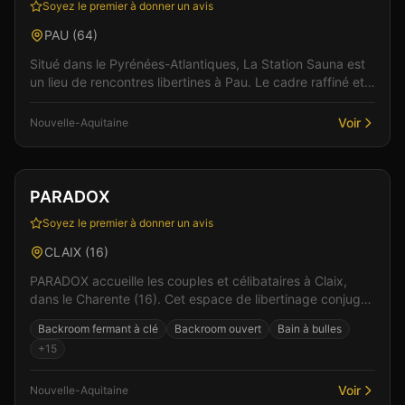
Soyez le premier à donner un avis
PAU
(
64
)
Situé dans le Pyrénées-Atlantiques, La Station Sauna est
un lieu de rencontres libertines à Pau. Le cadre raffiné et
l'accueil chaleureux de l'équipe créent...
Voir
Nouvelle-Aquitaine
Club
Sauna
+
4
Vérifié
PARADOX
Soyez le premier à donner un avis
CLAIX
(
16
)
PARADOX accueille les couples et célibataires à Claix,
dans le Charente (16). Cet espace de libertinage conjugue
confort moderne et atmosphère intime pour v...
Backroom fermant à clé
Backroom ouvert
Bain à bulles
+
15
Voir
Nouvelle-Aquitaine