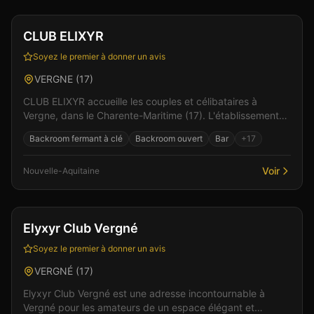
Vérifié
CLUB ELIXYR
Soyez le premier à donner un avis
VERGNE
(
17
)
CLUB ELIXYR accueille les couples et célibataires à
Vergne, dans le Charente-Maritime (17). L'établissement
se distingue par son ambiance à la fois convivia...
Backroom fermant à clé
Backroom ouvert
Bar
+
17
Voir
Nouvelle-Aquitaine
Bar
Club
+
7
Elyxyr Club Vergné
Soyez le premier à donner un avis
VERGNÉ
(
17
)
Elyxyr Club Vergné est une adresse incontournable à
Vergné pour les amateurs de un espace élégant et