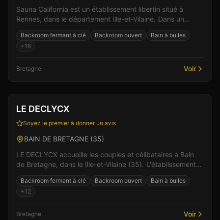
Sauna California est un établissement libertin situé à
Rennes, dans le département Ille-et-Vilaine. Dans un
cadre soigné et discret, l'équipe vous accueille...
Backroom fermant à clé
Backroom ouvert
Bain à bulles
+
16
Voir
Bretagne
Club
Sauna
+
3
Vérifié
LE DECLYCX
Soyez le premier à donner un avis
BAIN DE BRETAGNE
(
35
)
LE DECLYCX accueille les couples et célibataires à Bain
de Bretagne, dans le Ille-et-Vilaine (35). L'établissement
se distingue par son ambiance à la fois c...
Backroom fermant à clé
Backroom ouvert
Bain à bulles
+
12
Voir
Bretagne