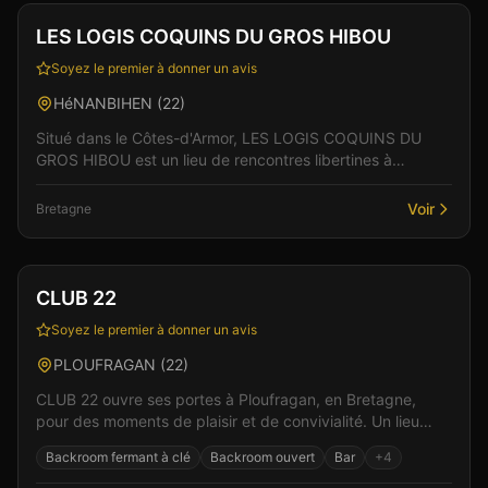
LES LOGIS COQUINS DU GROS HIBOU
Soyez le premier à donner un avis
HéNANBIHEN
(
22
)
Situé dans le Côtes-d'Armor, LES LOGIS COQUINS DU
GROS HIBOU est un lieu de rencontres libertines à
Hénanbihen. Le cadre raffiné et l'accueil chaleureux de...
Voir
Bretagne
Club
Sauna
+
2
CLUB 22
Soyez le premier à donner un avis
PLOUFRAGAN
(
22
)
CLUB 22 ouvre ses portes à Ploufragan, en Bretagne,
pour des moments de plaisir et de convivialité. Un lieu
pensé pour le confort et l'intimité des visiteur...
Backroom fermant à clé
Backroom ouvert
Bar
+
4