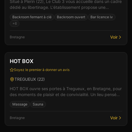
Situé à Plerin (22), Le Club 3 vous accueille dans un cadre
dédié au libertinage. L'établissement propose une
ambiance chaleureuse et conviviale, idéale pou...
Backroom fermant à clé
Backroom ouvert
Bar licence iv
+
6
Voir
Bretagne
Club
Sauna
+
1
Vérifié
HOT BOX
Soyez le premier à donner un avis
TREGUEUX
(
22
)
HOT BOX ouvre ses portes à Tregueux, en Bretagne, pour
des moments de plaisir et de convivialité. Un lieu pensé
pour le confort et l'intimité des visiteurs,...
Massage
Sauna
Voir
Bretagne
Club
Hébergement