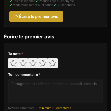
Pas d'inscription
Pseudo libre ou anonyme
Modération avant publication
30 secondes
Écrire le premier avis
Écrire le premier avis
Ta note
*
Ton commentaire
*
0
/2000 caractères
— minimum 10 caractères