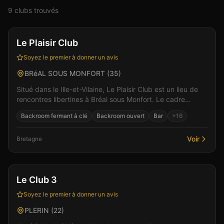
9
club
s
trouvé
s
Club
Sauna
+
3
Vérifié
Le Plaisir Club
Soyez le premier à donner un avis
BRéAL SOUS MONFORT
(
35
)
Situé dans le Ille-et-Vilaine, Le Plaisir Club est un lieu de
rencontres libertines à Bréal sous Monfort. Le cadre
raffiné et l'accueil chaleureux de l'équi...
Backroom fermant à clé
Backroom ouvert
Bar
+
16
Voir
Bretagne
Club
Sauna
+
3
Le Club 3
Soyez le premier à donner un avis
PLERIN
(
22
)