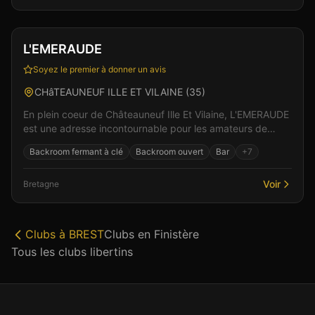
Club
Sauna
+
3
L'EMERAUDE
Soyez le premier à donner un avis
CHâTEAUNEUF ILLE ET VILAINE
(
35
)
En plein coeur de Châteauneuf Ille Et Vilaine, L'EMERAUDE
est une adresse incontournable pour les amateurs de
libertinage en Bretagne. L'ambiance feutrée et...
Backroom fermant à clé
Backroom ouvert
Bar
+
7
Voir
Bretagne
Clubs à
BREST
Clubs en
Finistère
Tous les clubs libertins