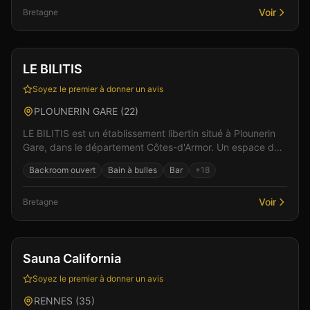
Voir
Bretagne
Club
Sauna
+
4
Vérifié
LE BILITIS
Soyez le premier à donner un avis
PLOUNERIN GARE
(
22
)
LE BILITIS est un établissement libertin situé à Plounerin
Gare, dans le département Côtes-d'Armor. Un espace de
liberté où règnent bienveillance et plaisir...
Backroom ouvert
Bain à bulles
Bar
+
18
Voir
Bretagne
Club
Sauna
+
5
Vérifié
Sauna California
Soyez le premier à donner un avis
RENNES
(
35
)