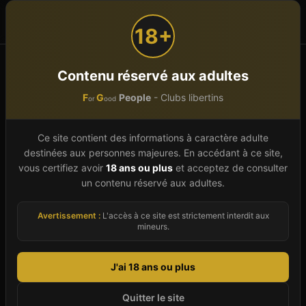
F
G
People
or
ood
18+
Accueil
Bretagne
Finistère (29)
BREST
Contenu réservé aux adultes
LE PINK SAUNA
F
G
People
- Clubs libertins
or
ood
LE PINK SAUNA
Ce site contient des informations à caractère adulte
Sauna Gay Et Libertin
À
BREST
destinées aux personnes majeures. En accédant à ce site,
vous certifiez avoir
18 ans ou plus
et acceptez de consulter
Possiblement fermé
un contenu réservé aux adultes.
35, rue Duperre,
29200
BREST
-
Finistère
(
29
)
Avertissement :
L'accès à ce site est strictement interdit aux
mineurs.
Club
Sauna
Spa & Wellness
Bar
SM / Fétish
Gay friendly
Cinéma
J'ai 18 ans ou plus
Donne ton avis (anonyme, sans inscription)
Quitter le site
Images d'illustration