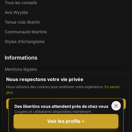
Tous les conseils
Avis Wyylde
Tenue club libertin
Communauté libertine
Styles d'échangisme
Informations
Mentions légales
Politique de confidentialité
Nous respectons votre vie privée
Nous utilisons des cookies pour améliorer votre expérience.
En savoir
Contact
plus
Tout accepter
Des libertins vous attendent près de chez vous
Couples et célibataires disponibles maintenant
©
2026
For Good People. Tous droits réservés.
Tout refuser
Site réservé aux personnes majeures (18+)
Voir les profils
Personnaliser