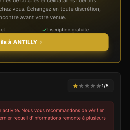
nes de couples et célibataires libertins
chez vous. Échangez en toute discrétion,
rencontre avant votre venue.
ret
Inscription gratuite
fils à
ANTILLY
1
/5
n activité. Nous vous recommandons de vérifier
rnier recueil d'informations remonte à plusieurs