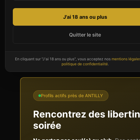
J'ai 18 ans ou plus
Présentation de
LE MANOIR
LE MANOIR est un établissement libertin situé 
Quitter le site
accueille dans un cadre propice aux rencontres 
Le cadre soigné et moderne de LE MANOIR cont
En cliquant sur "J'ai 18 ans ou plus", vous acceptez nos
mentions légale
politique de confidentialité
.
Profils actifs près de
ANTILLY
Rencontrez des liberti
soirée