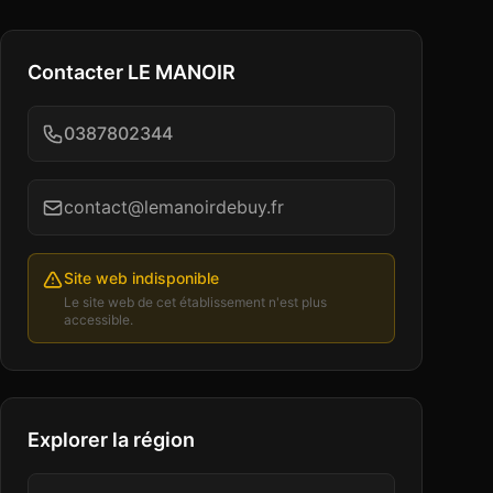
Contacter
LE MANOIR
0387802344
contact@lemanoirdebuy.fr
Site web indisponible
Le site web de cet établissement n'est plus
accessible.
Explorer la région