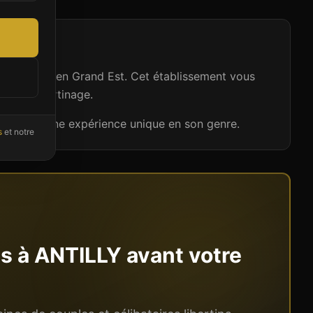
à ANTILLY, en Grand Est. Cet établissement vous
et au libertinage.
ribue à une expérience unique en son genre.
s
et notre
ns à
ANTILLY
avant votre