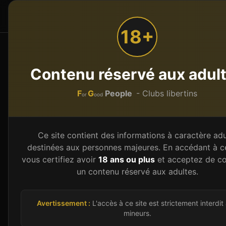
F
G
People
Accueil
Par type
or
ood
18+
Accueil
Grand Est
Moselle (57)
ANTILLY
LE M
Contenu réservé aux adul
LE MANOIR
F
G
People
- Clubs libertins
or
ood
Club Libertin
À
ANTILLY
Route de Metz,
57640
ANTILLY
-
Moselle
(
57
)
Ce site contient des informations à caractère adu
destinées aux personnes majeures. En accédant à ce
Club
vous certifiez avoir
18 ans ou plus
et acceptez de co
un contenu réservé aux adultes.
Donne ton avis (anonyme, sans inscription)
Images d'illustration
Avertissement :
L'accès à ce site est strictement interdit
mineurs.