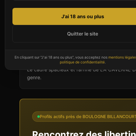
J'ai 18 ans ou plus
Présentation de
LA CAVERNE DE VE
Implanté à BOULOGNE BILLANCOURT en Île-d
Quitter le site
expérience libertine authentique aux couples et
combine détente corporelle et ouverture aux au
cinéma ajoute une dimension sensuelle à votre 
En cliquant sur "J'ai 18 ans ou plus", vous acceptez nos
mentions légale
politique de confidentialité
.
Le cadre spacieux et raffiné de LA CAVERNE D
genre.
Profils actifs près de
BOULOGNE BILLANCOUR
Rencontrez des liberti