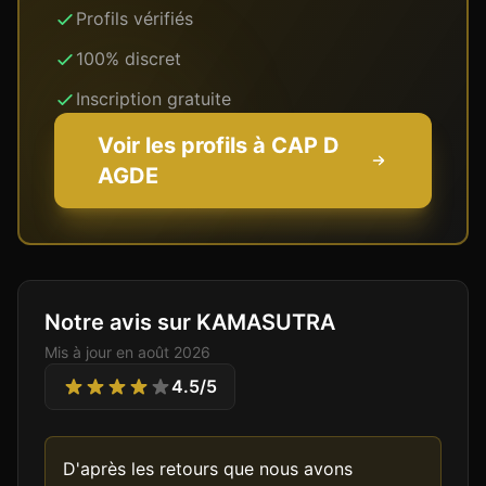
Profils vérifiés
100% discret
Inscription gratuite
Voir les profils à
CAP D
AGDE
Notre avis sur KAMASUTRA
Mis à jour en
août 2026
4.5
/5
D'après les retours que nous avons