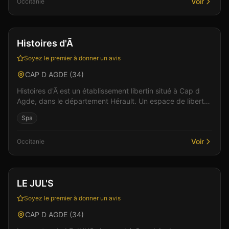
Voir
Occitanie
Club
Sauna
+
1
Vérifié
Histoires d'Ã
Soyez le premier à donner un avis
CAP D AGDE
(
34
)
Histoires d'Ã est un établissement libertin situé à Cap d
Agde, dans le département Hérault. Un espace de liberté
où règnent bienveillance et plaisir parta...
Spa
Voir
Occitanie
Club
Sauna
+
2
LE JUL'S
Soyez le premier à donner un avis
CAP D AGDE
(
34
)