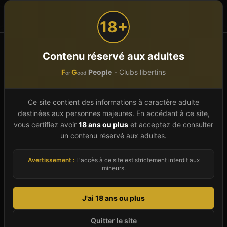
F
G
People
or
ood
18+
Accueil
Occitanie
Hérault (34)
CAP D AGDE
Contenu réservé aux adultes
KAMASUTRA
F
G
People
- Clubs libertins
or
ood
KAMASUTRA
Établissement vérifié
Ce site contient des informations à caractère adulte
Spa Libertin
À
CAP D AGDE
destinées aux personnes majeures. En accédant à ce site,
vous certifiez avoir
18 ans ou plus
et acceptez de consulter
10 boulevard des Matelots - Port Nature 1,
34300
un contenu réservé aux adultes.
CAP D AGDE
-
Hérault
(
34
)
Avertissement :
L'accès à ce site est strictement interdit aux
Club
Sauna
Spa & Wellness
Bar
Cinéma
mineurs.
Donne ton avis (anonyme, sans inscription)
J'ai 18 ans ou plus
Images d'illustration
Quitter le site