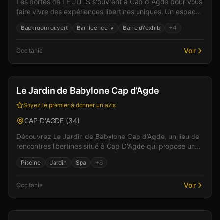
Les portes de LE JUL'S s'ouvrent à Cap d Agde pour vous
faire vivre des expériences libertines uniques. Un espace
de liberté où règnent bienveillance et pla...
Backroom ouvert
Bar licence iv
Barre d\'exhib
+
4
Voir
Occitanie
Bar
Hébergement
+
3
Le Jardin de Babylone Cap d’Agde
Soyez le premier à donner un avis
CAP D'AGDE
(
34
)
Découvrez Le Jardin de Babylone Cap d’Agde, un lieu de
rencontres libertines situé à Cap D'Agde qui propose un
cadre raffiné et accueillant. Parmi les équipe...
Piscine
Jardin
Spa
+
6
Voir
Occitanie
Club
Sauna