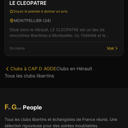
LE CLEOPATRE
Soyez le premier à donner un avis
MONTPELLIER
(
34
)
Situé dans le Hérault, LE CLEOPATRE est un lieu de
rencontres libertines à Montpellier. Ici, l'intimité et le
respect sont au coeur de chaque rencontre, dan...
Voir
Occitanie
Clubs à
CAP D AGDE
Clubs en
Hérault
Tous les clubs libertins
F
G
People
or
ood
Tous les clubs libertins et échangistes de France réunis. Une
sélection rigoureuse pour des soirées inoubliables.