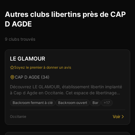
Autres clubs libertins près de CAP
D AGDE
9
club
s
trouvé
s
Club
Spa & Wellness
+
3
Vérifié
LE GLAMOUR
Soyez le premier à donner un avis
CAP D AGDE
(
34
)
Découvrez LE GLAMOUR, établissement libertin implanté
à Cap d Agde en Occitanie. Cet espace de libertinage
conjugue confort moderne et atmosphère intime pou...
Backroom fermant à clé
Backroom ouvert
Bar
+
17
Voir
Occitanie
Club