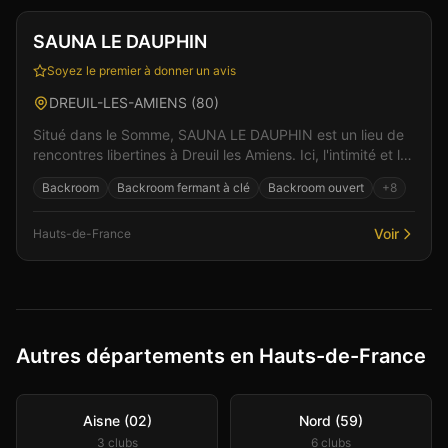
Vérifié
SAUNA LE DAUPHIN
Soyez le premier à donner un avis
DREUIL-LES-AMIENS
(
80
)
Situé dans le Somme, SAUNA LE DAUPHIN est un lieu de
rencontres libertines à Dreuil les Amiens. Ici, l'intimité et le
respect sont au coeur de chaque rencon...
Backroom
Backroom fermant à clé
Backroom ouvert
+
8
Voir
Hauts-de-France
Autres départements en Hauts-de-France
Aisne (02)
Nord (59)
3
club
s
6
club
s