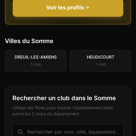
Voir les profils
Villes du
Somme
DREUIL-LES-AMIENS
HEUDICOURT
1
club
1
club
Rechercher un club dans le Somme
Utilisez les filtres pour trouver l'établissement idéal
parmi les 2 clubs du département