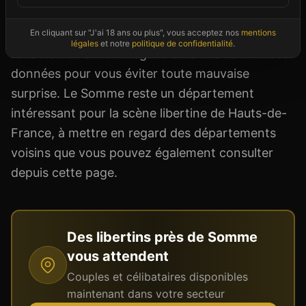
tarifs, équipements) et vous permet d'entrer en
contact direct avec l'établissement. Nos
En cliquant sur "J'ai 18 ans ou plus", vous acceptez nos
mentions
légales
et notre
politique de confidentialité
.
rédacteurs vérifient régulièrement la validité des
données pour vous éviter toute mauvaise
surprise. Le Somme reste un département
intéressant pour la scène libertine de Hauts-de-
France, à mettre en regard des départements
voisins que vous pouvez également consulter
depuis cette page.
Des libertins près de
Somme
vous attendent
Couples et célibataires disponibles
maintenant dans votre secteur