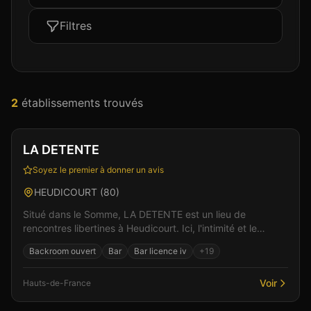
Filtres
2
établissement
s
trouvé
s
Club
Sauna
+
6
Vérifié
LA DETENTE
Soyez le premier à donner un avis
HEUDICOURT
(
80
)
Situé dans le Somme, LA DETENTE est un lieu de
rencontres libertines à Heudicourt. Ici, l'intimité et le
respect sont au coeur de chaque rencontre, dans un...
Backroom ouvert
Bar
Bar licence iv
+
19
Voir
Hauts-de-France
Club
Sauna
+
2