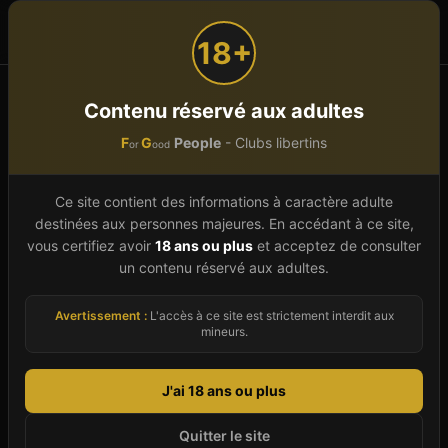
F
G
People
or
ood
18+
Accueil
Hauts-de-France
Somme (80)
Contenu réservé aux adultes
F
G
People
- Clubs libertins
or
ood
Club libertin
Somme
(
80
)
Ce site contient des informations à caractère adulte
Le département Somme (80), situé en Hauts-de-
destinées aux personnes majeures. En accédant à ce site,
France, concentre en 2026 un total de 2
vous certifiez avoir
18 ans ou plus
et acceptez de consulter
établissements libertins répertoriés sur 2
un contenu réservé aux adultes.
communes. Qu'il s'agisse de saunas mixtes, de
Avertissement :
L'accès à ce site est strictement interdit aux
clubs échangistes pour couples, de bars libertins
mineurs.
ou d'espaces dédiés au SM et au fétichisme,
notre annuaire couvre toute la diversité du
J'ai 18 ans ou plus
département. Chaque fiche vous donne accès
Quitter le site
aux informations clés (coordonnées, horaires,