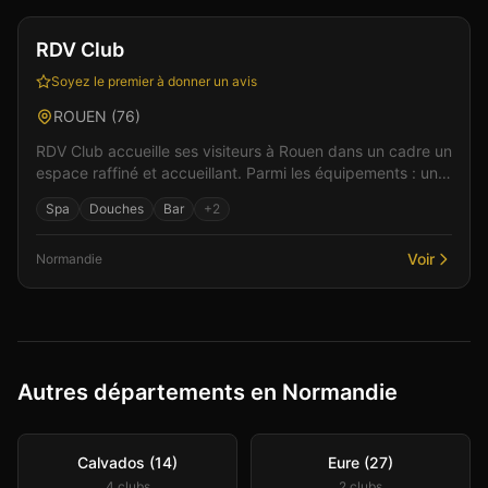
RDV Club
Soyez le premier à donner un avis
ROUEN
(
76
)
RDV Club accueille ses visiteurs à Rouen dans un cadre un
espace raffiné et accueillant. Parmi les équipements : un
espace bar pour des moments de partage, u...
Spa
Douches
Bar
+
2
Voir
Normandie
Autres départements en Normandie
Calvados (14)
Eure (27)
4
club
s
2
club
s