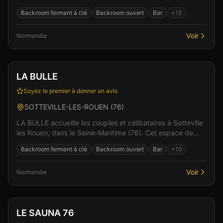
l'intimité et le respect sont au coeur de chaque renco...
Backroom fermant à clé
Backroom ouvert
Bar
+
15
Voir
Normandie
Club
Sauna
+
3
Vérifié
LA BULLE
Soyez le premier à donner un avis
SOTTEVILLE-LES-ROUEN
(
76
)
LA BULLE accueille les couples et célibataires à Sotteville
les Rouen, dans le Seine-Maritime (76). Cet espace de
libertinage conjugue confort moderne et at...
Backroom fermant à clé
Backroom ouvert
Bar
+
10
Voir
Normandie
Club
Sauna
+
1
LE SAUNA 76