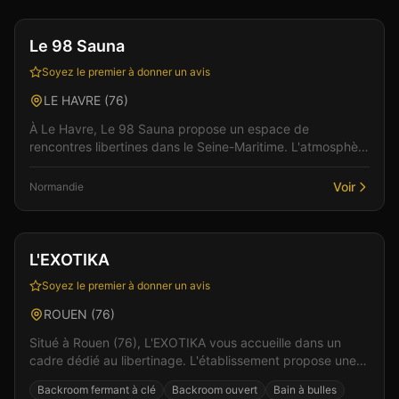
Le 98 Sauna
Soyez le premier à donner un avis
LE HAVRE
(
76
)
À Le Havre, Le 98 Sauna propose un espace de
rencontres libertines dans le Seine-Maritime. L'atmosphère
de cet établissement allie élégance et sensualité po...
Voir
Normandie
Club
Sauna
+
5
Vérifié
L'EXOTIKA
Soyez le premier à donner un avis
ROUEN
(
76
)
Situé à Rouen (76), L'EXOTIKA vous accueille dans un
cadre dédié au libertinage. L'établissement propose une
ambiance chaleureuse et conviviale, idéale pour...
Backroom fermant à clé
Backroom ouvert
Bain à bulles