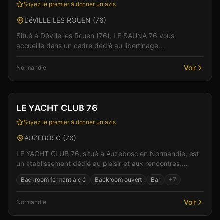
Soyez le premier à donner un avis
DéVILLE LES ROUEN
(
76
)
Situé à Déville les Rouen (76), LE SAUNA 76 vous
accueille dans un cadre dédié au libertinage.
L'établissement propose une ambiance chaleureuse et
convivial...
Voir
Normandie
Club
Restaurant
+
2
LE YACHT CLUB 76
Soyez le premier à donner un avis
AUZEBOSC
(
76
)
LE YACHT CLUB 76, situé à Auzebosc en Normandie, est
un établissement dédié au plaisir et aux rencontres.
L'établissement propose une ambiance chaleureuse e...
Backroom fermant à clé
Backroom ouvert
Bar
+
7
Voir
Normandie
Bar
Club
+
4