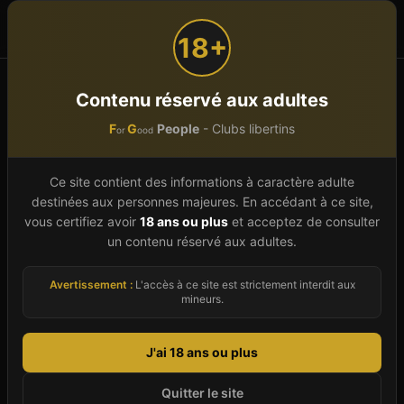
F
G
People
or
ood
18+
Accueil
Normandie
Seine-Maritime (76)
Contenu réservé aux adultes
F
G
People
- Clubs libertins
or
ood
Club libertin
Seine-
Maritime
(
76
)
Ce site contient des informations à caractère adulte
destinées aux personnes majeures. En accédant à ce site,
Trouvez un club libertin dans le Seine-Maritime
vous certifiez avoir
18 ans ou plus
et acceptez de consulter
un contenu réservé aux adultes.
(76) parmi les 11 établissements référencés en
2026. Ce département de Normandie offre une
Avertissement :
L'accès à ce site est strictement interdit aux
scène libertine riche et variée avec des clubs
mineurs.
répartis sur 8 villes. Chaque fiche établissement
vous renseigne sur les prestations proposées
J'ai 18 ans ou plus
(espace couples, sauna, jacuzzi, bar, piste de
Quitter le site
danse, salles thématiques), les soirées