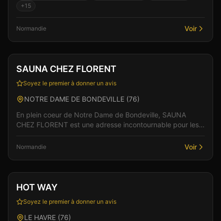
+
15
Voir
Normandie
Club
Sauna
SAUNA CHEZ FLORENT
Soyez le premier à donner un avis
NOTRE DAME DE BONDEVILLE
(
76
)
En plein coeur de Notre Dame de Bondeville, SAUNA
CHEZ FLORENT est une adresse incontournable pour les
amateurs de libertinage en Normandie. L'ambiance feut...
Voir
Normandie
Sauna
Spa & Wellness
+
2
Vérifié
HOT WAY
Soyez le premier à donner un avis
LE HAVRE
(
76
)