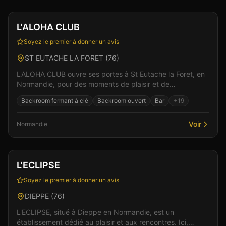
Club
Spa & Wellness
+
4
L'ALOHA CLUB
Soyez le premier à donner un avis
ST EUTACHE LA FORET
(
76
)
L'ALOHA CLUB ouvre ses portes à St Eutache la Foret, en
Normandie, pour des moments de plaisir et de
convivialité. Un lieu pensé pour le confort et l'intimi...
Backroom fermant à clé
Backroom ouvert
Bar
+
19
Voir
Normandie
Club
Sauna
+
7
L'ECLIPSE
Soyez le premier à donner un avis
DIEPPE
(
76
)
L'ECLIPSE, situé à Dieppe en Normandie, est un
établissement dédié au plaisir et aux rencontres. Ici,