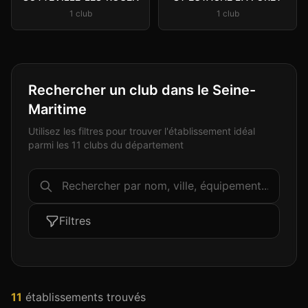
1
club
1
club
Rechercher un club dans le Seine-
Maritime
Utilisez les filtres pour trouver l'établissement idéal
parmi les 11 clubs du département
Filtres
11
établissement
s
trouvé
s
Club
Sauna