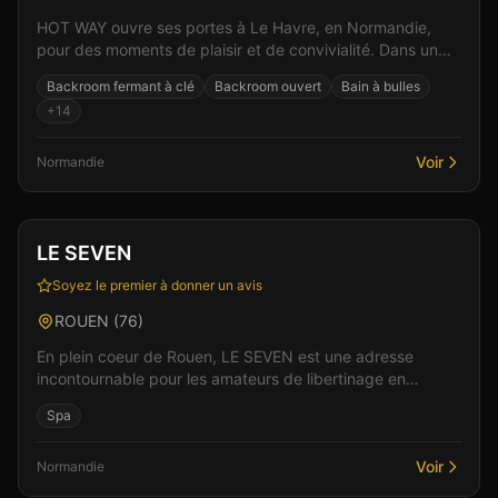
HOT WAY ouvre ses portes à Le Havre, en Normandie,
pour des moments de plaisir et de convivialité. Dans un
cadre soigné et discret, l'équipe vous accueille...
Backroom fermant à clé
Backroom ouvert
Bain à bulles
+
14
Voir
Normandie
Club
Spa & Wellness
Vérifié
LE SEVEN
Soyez le premier à donner un avis
ROUEN
(
76
)
En plein coeur de Rouen, LE SEVEN est une adresse
incontournable pour les amateurs de libertinage en
Normandie. Le cadre raffiné et l'accueil chaleureux de...
Spa
Voir
Normandie