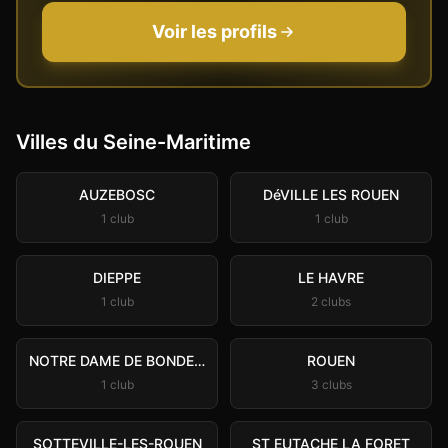
Voir les profils
Villes du
Seine-Maritime
AUZEBOSC
DéVILLE LES ROUEN
1
club
1
club
DIEPPE
LE HAVRE
1
club
2
club
s
NOTRE DAME DE BONDEVILLE
ROUEN
1
club
3
club
s
SOTTEVILLE-LES-ROUEN
ST EUTACHE LA FORET