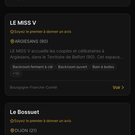
Club
Sauna
+
5
Vérifié
LE MISS V
Soyez le premier à donner un avis
ARGIESANS
(
90
)
LE MISS V accueille les couples et célibataires à
Argiesans, dans le Territoire de Belfort (90). Cet espace
de libertinage conjugue confort moderne et atmos...
Backroom fermant à clé
Backroom ouvert
Bain à bulles
+
10
Voir
Bourgogne-Franche-Comté
Bar
Club
+
6
Le Bossuet
Soyez le premier à donner un avis
DIJON
(
21
)