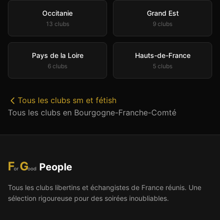
Occitanie
Grand Est
13
club
s
9
club
s
Pays de la Loire
Hauts-de-France
6
club
s
5
club
s
Tous les
clubs sm et fétish
Tous les clubs en
Bourgogne-Franche-Comté
F
G
People
or
ood
Tous les clubs libertins et échangistes de France réunis. Une
sélection rigoureuse pour des soirées inoubliables.