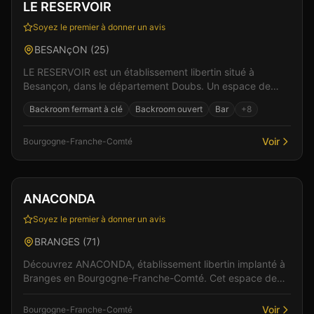
Vérifié
LE RESERVOIR
Soyez le premier à donner un avis
BESANçON
(
25
)
LE RESERVOIR est un établissement libertin situé à
Besançon, dans le département Doubs. Un espace de
liberté où règnent bienveillance et plaisir partagé. L...
Backroom fermant à clé
Backroom ouvert
Bar
+
8
Voir
Bourgogne-Franche-Comté
Club
Sauna
+
3
ANACONDA
Soyez le premier à donner un avis
BRANGES
(
71
)
Découvrez ANACONDA, établissement libertin implanté à
Branges en Bourgogne-Franche-Comté. Cet espace de
libertinage conjugue confort moderne et atmosphère i...
Voir
Bourgogne-Franche-Comté