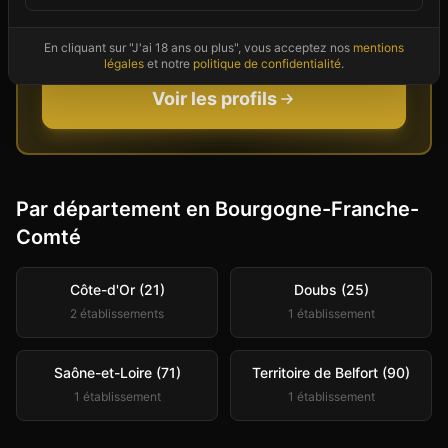
vous attendent
Couples et célibataires disponibles
En cliquant sur "J'ai 18 ans ou plus", vous acceptez nos
mentions
maintenant dans votre secteur
légales
et notre
politique de confidentialité
.
Voir les profils
Par département en
Bourgogne-Franche-
Comté
Côte-d'Or (21)
Doubs (25)
2
établissement
s
1
établissement
Saône-et-Loire (71)
Territoire de Belfort (90)
1
établissement
1
établissement