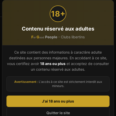
F
G
People
or
ood
18+
Accueil
Clubs SM et fétish
Bourgogne-Franche-Comté
Contenu réservé aux adultes
F
G
People
- Clubs libertins
or
ood
Club SM et fétish
en
Bourgogne-Franche-Comté
Ce site contient des informations à caractère adulte
destinées aux personnes majeures. En accédant à ce site,
Découvrez
5
club sm et fétish
s en
Bourgogne-
vous certifiez avoir
18 ans ou plus
et acceptez de consulter
un contenu réservé aux adultes.
Franche-Comté
. Parcourez par département ou
explorez tous les établissements de la région.
Avertissement :
L'accès à ce site est strictement interdit aux
mineurs.
Des libertins près de
J'ai 18 ans ou plus
Bourgogne-Franche-Comté
Quitter le site