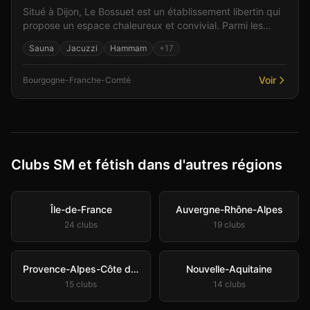
Situé à Dijon, Le Bossuet est un établissement libertin qui
propose un espace chaleureux et convivial. Parmi les
équipements : un bar convivial pour les renc...
Sauna
Jacuzzi
Hammam
+
17
Voir
Bourgogne-Franche-Comté
Clubs SM et fétish dans d'autres régions
Île-de-France
Auvergne-Rhône-Alpes
24
club
s
19
club
s
Provence-Alpes-Côte d'Azur
Nouvelle-Aquitaine
15
club
s
14
club
s