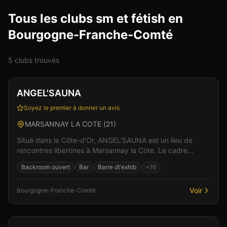
Tous les clubs sm et fétish en
Bourgogne-Franche-Comté
5
club
s
trouvé
s
Club
Sauna
+
6
ANGEL'SAUNA
Soyez le premier à donner un avis
MARSANNAY LA COTE
(
21
)
Situé dans le Côte-d'Or, ANGEL'SAUNA est un lieu de
rencontres libertines à Marsannay la Cote. Le cadre
raffiné et l'accueil chaleureux de l'équipe créent l...
Backroom ouvert
Bar
Barre d\'exhib
+
16
Voir
Bourgogne-Franche-Comté
Sauna
Spa & Wellness
+
3