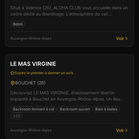
Situé à Valence (26), ALOHA CLUB vous accueille dans un
cadre dédié au libertinage. L'atmosphère de cet
établissement allie élégance et sensualité pour des...
Bdsm
Voir
Auvergne-Rhône-Alpes
Club
Sauna
+
7
LE MAS VIRGINIE
Soyez le premier à donner un avis
BOUCHET
(
26
)
Découvrez LE MAS VIRGINIE, établissement libertin
implanté à Bouchet en Auvergne-Rhône-Alpes. Un lieu
pensé pour le confort et l'intimité des visiteurs, où...
Backroom fermant à clé
Backroom ouvert
Bain à bulles
+
23
Voir
Auvergne-Rhône-Alpes