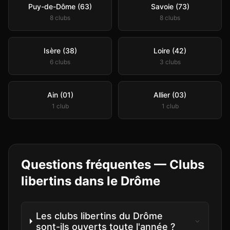
Puy-de-Dôme (63)
Savoie (73)
8
club
s
8
club
s
Isère (38)
Loire (42)
6
club
s
3
club
s
Ain (01)
Allier (03)
1
club
1
club
Questions fréquentes —
Clubs
libertins
dans le
Drôme
Les clubs libertins du Drôme
sont-ils ouverts toute l'année ?