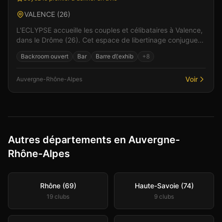
VALENCE
(
26
)
L'ECLYPSE accueille les couples et célibataires à Valence,
dans le Drôme (26). Cet espace de libertinage conjugue
confort moderne et atmosphère intime pour...
Backroom ouvert
Bar
Barre d\'exhib
+
8
Voir
Auvergne-Rhône-Alpes
Autres départements en Auvergne-
Rhône-Alpes
Rhône (69)
Haute-Savoie (74)
19
club
s
9
club
s