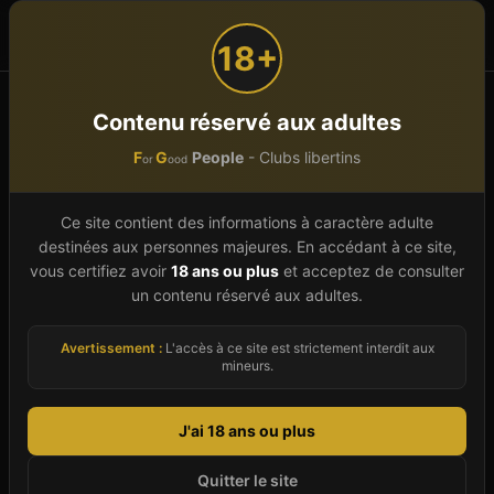
F
G
People
or
ood
18+
Accueil
Clubs libertins
Auvergne-Rhône-Alpes
Contenu réservé aux adultes
Drôme (26)
F
G
People
- Clubs libertins
or
ood
Club libertin et échangiste
Ce site contient des informations à caractère adulte
Drôme
(
26
)
destinées aux personnes majeures. En accédant à ce site,
vous certifiez avoir
18 ans ou plus
et acceptez de consulter
Le département Drôme (26), en région
un contenu réservé aux adultes.
Auvergne-Rhône-Alpes, compte 7 clubs libertins
Avertissement :
L'accès à ce site est strictement interdit aux
et échangistes répartis sur 3 villes en 2026.
mineurs.
Notre annuaire départemental vous permet
d'explorer l'ensemble de l'offre : saunas, spas,
J'ai 18 ans ou plus
clubs échangistes, bars libertins, espaces SM ou
hébergements. Pour chaque établissement, vous
Quitter le site