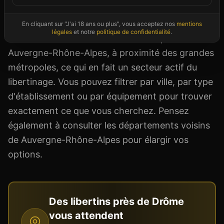
retrouvez le nom, l'adresse exacte, les horaires,
les tarifs, les équipements et le type de clientèle
En cliquant sur "J'ai 18 ans ou plus", vous acceptez nos
mentions
légales
et notre
politique de confidentialité
.
accueillie. Le Drôme bénéficie de sa position en
Auvergne-Rhône-Alpes, à proximité des grandes
métropoles, ce qui en fait un secteur actif du
libertinage. Vous pouvez filtrer par ville, par type
d'établissement ou par équipement pour trouver
exactement ce que vous cherchez. Pensez
également à consulter les départements voisins
de Auvergne-Rhône-Alpes pour élargir vos
options.
Des libertins près de
Drôme
vous attendent