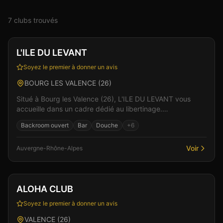
7
club
s
trouvé
s
Club
Sauna
+
2
L'ILE DU LEVANT
Soyez le premier à donner un avis
BOURG LES VALENCE
(
26
)
Situé à Bourg les Valence (26), L'ILE DU LEVANT vous
accueille dans un cadre dédié au libertinage.
L'établissement propose une ambiance chaleureuse et
Backroom ouvert
Bar
Douche
+
6
convi...
Voir
Auvergne-Rhône-Alpes
Club
Vérifié
ALOHA CLUB
Soyez le premier à donner un avis
VALENCE
(
26
)