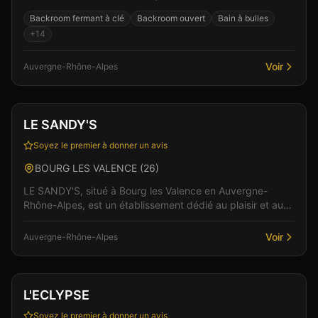
libertinage en Auvergne-Rhône-Alpes. Le cadre raffiné...
Backroom fermant à clé
Backroom ouvert
Bain à bulles
+
14
Voir
Auvergne-Rhône-Alpes
Club
LE SANDY'S
Soyez le premier à donner un avis
BOURG LES VALENCE
(
26
)
LE SANDY'S, situé à Bourg les Valence en Auvergne-
Rhône-Alpes, est un établissement dédié au plaisir et aux
rencontres. L'établissement propose une ambiance...
Voir
Auvergne-Rhône-Alpes
Club
Sauna
+
4
L'ECLYPSE
Soyez le premier à donner un avis