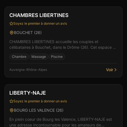
Club
Sauna
+
5
Vérifié
CHAMBRES LIBERTINES
Soyez le premier à donner un avis
BOUCHET
(
26
)
CHAMBRES LIBERTINES accueille les couples et
célibataires à Bouchet, dans le Drôme (26). Cet espace de
libertinage conjugue confort moderne et atmosphère in...
Chambre
Massage
Piscine
Voir
Auvergne-Rhône-Alpes
Club
Spa & Wellness
+
4
LIBERTY-NAJE
Soyez le premier à donner un avis
BOURG LES VALENCE
(
26
)
En plein coeur de Bourg les Valence, LIBERTY-NAJE est
une adresse incontournable pour les amateurs de