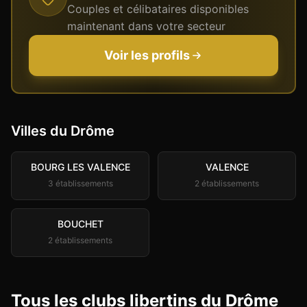
Couples et célibataires disponibles
maintenant dans votre secteur
Voir les profils
Villes du
Drôme
BOURG LES VALENCE
VALENCE
3
établissement
s
2
établissement
s
BOUCHET
2
établissement
s
Tous les clubs libertins du Drôme