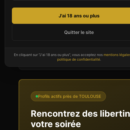
J'ai 18 ans ou plus
Présentation de
CLUB 72
Implanté à TOULOUSE en Occitanie, CLUB 72 pr
Quitter le site
couples et célibataires. Cet établissement vou
au libertinage.
En cliquant sur "J'ai 18 ans ou plus", vous acceptez nos
mentions légale
CLUB 72 se distingue par son ambiance sélect et
politique de confidentialité
.
Profils actifs près de
TOULOUSE
Rencontrez des liberti
votre soirée