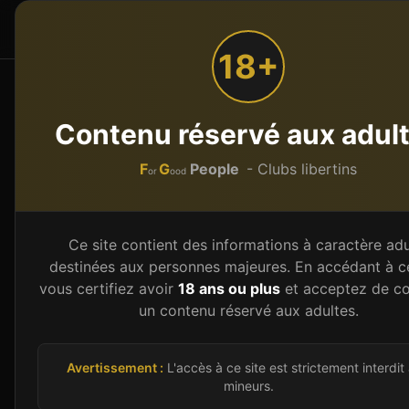
F
G
People
Accueil
Par type
or
ood
18+
Accueil
Occitanie
Haute-Garonne (31)
TOULOU
Contenu réservé aux adul
CLUB 72
F
G
People
- Clubs libertins
or
ood
Club Libertin
À
TOULOUSE
11 rue du Béarnais,
31000
TOULOUSE
-
Haute-G
Ce site contient des informations à caractère adu
destinées aux personnes majeures. En accédant à ce
Club
vous certifiez avoir
18 ans ou plus
et acceptez de co
un contenu réservé aux adultes.
Donne ton avis (anonyme, sans inscription)
Images d'illustration
Avertissement :
L'accès à ce site est strictement interdit
mineurs.