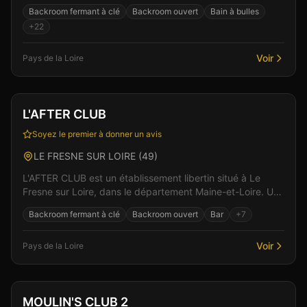
Dans un cadre soigné et discret, l'équipe vo...
Backroom fermant à clé
Backroom ouvert
Bain à bulles
+
22
Voir
Pays de la Loire
Club
Sauna
+
4
L'AFTER CLUB
Soyez le premier à donner un avis
LE FRESNE SUR LOIRE
(
49
)
L'AFTER CLUB est un établissement libertin situé à Le
Fresne sur Loire, dans le département Maine-et-Loire. Un
espace de liberté où règnent bienveillance et...
Backroom fermant à clé
Backroom ouvert
Bar
+
7
Voir
Pays de la Loire
Club
Sauna
+
4
MOULIN'S CLUB 2