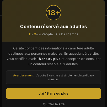
F
G
People
or
ood
18+
Accueil
Cinémas libertins
Pays de la Loire
Contenu réservé aux adultes
F
G
People
- Clubs libertins
or
ood
Cinéma libertin
en
Pays de
la Loire
Ce site contient des informations à caractère adulte
destinées aux personnes majeures. En accédant à ce site,
Découvrez
4
cinéma libertin
s en
Pays de la Loire
.
vous certifiez avoir
18 ans ou plus
et acceptez de consulter
un contenu réservé aux adultes.
Parcourez par département ou explorez tous les
établissements de la région.
Avertissement :
L'accès à ce site est strictement interdit aux
mineurs.
Des libertins près de
Pays de la
J'ai 18 ans ou plus
Loire
vous attendent
Quitter le site