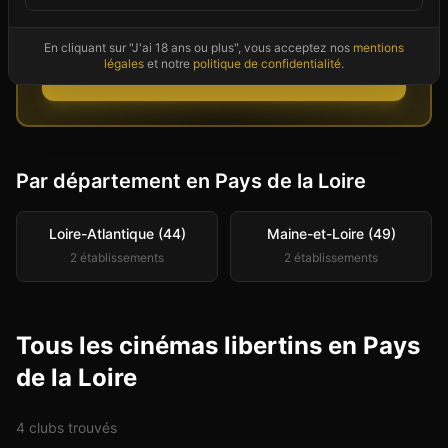
Couples et célibataires disponibles
maintenant dans votre secteur
En cliquant sur "J'ai 18 ans ou plus", vous acceptez nos
mentions
légales
et notre
politique de confidentialité
.
Voir les profils
Par département en
Pays de la Loire
Loire-Atlantique (44)
Maine-et-Loire (49)
2
établissement
s
2
établissement
s
Tous les cinémas libertins en Pays
de la Loire
4
club
s
trouvé
s
Club
Sauna
+
5