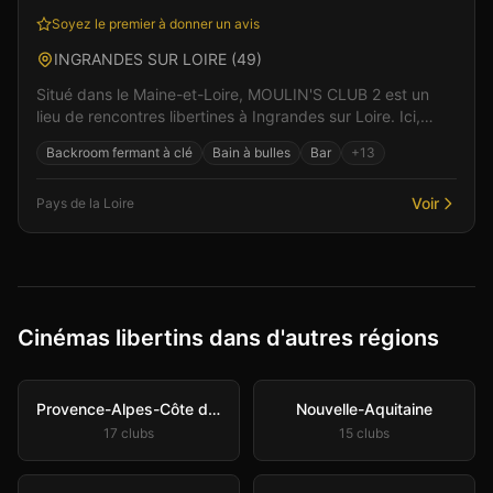
Soyez le premier à donner un avis
INGRANDES SUR LOIRE
(
49
)
Situé dans le Maine-et-Loire, MOULIN'S CLUB 2 est un
lieu de rencontres libertines à Ingrandes sur Loire. Ici,
l'intimité et le respect sont au coeur de cha...
Backroom fermant à clé
Bain à bulles
Bar
+
13
Voir
Pays de la Loire
Cinémas libertins dans d'autres régions
Provence-Alpes-Côte d'Azur
Nouvelle-Aquitaine
17
club
s
15
club
s