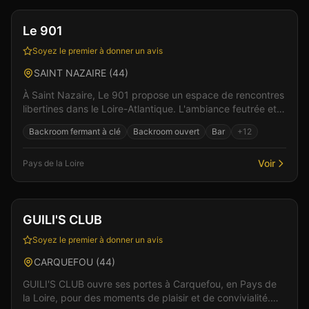
Le 901
Soyez le premier à donner un avis
SAINT NAZAIRE
(
44
)
À Saint Nazaire, Le 901 propose un espace de rencontres
libertines dans le Loire-Atlantique. L'ambiance feutrée et
les espaces bien pensés favorisent les re...
Backroom fermant à clé
Backroom ouvert
Bar
+
12
Voir
Pays de la Loire
Club
Sauna
+
6
Vérifié
GUILI'S CLUB
Soyez le premier à donner un avis
CARQUEFOU
(
44
)
GUILI'S CLUB ouvre ses portes à Carquefou, en Pays de
la Loire, pour des moments de plaisir et de convivialité.