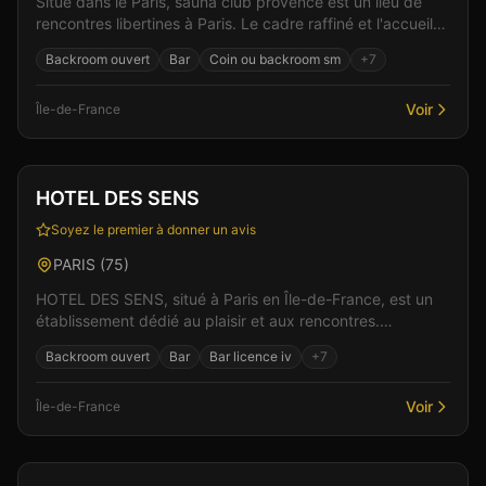
Situé dans le Paris, sauna club provence est un lieu de
rencontres libertines à Paris. Le cadre raffiné et l'accueil
chaleureux de l'équipe créent les condi...
Backroom ouvert
Bar
Coin ou backroom sm
+
7
Voir
Île-de-France
Club
Bar
+
2
HOTEL DES SENS
Soyez le premier à donner un avis
PARIS
(
75
)
HOTEL DES SENS, situé à Paris en Île-de-France, est un
établissement dédié au plaisir et aux rencontres.
L'établissement propose une ambiance chaleureuse et...
Backroom ouvert
Bar
Bar licence iv
+
7
Voir
Île-de-France
Club
Sauna
+
3