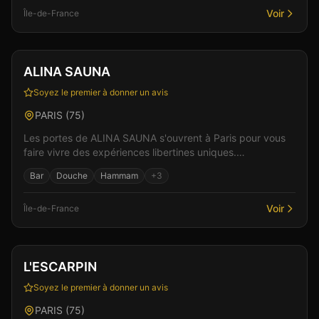
Voir
Île-de-France
Club
Sauna
+
2
ALINA SAUNA
Soyez le premier à donner un avis
PARIS
(
75
)
Les portes de ALINA SAUNA s'ouvrent à Paris pour vous
faire vivre des expériences libertines uniques.
L'établissement se distingue par son ambiance à la foi...
Bar
Douche
Hammam
+
3
Voir
Île-de-France
Club
Bar
+
1
Vérifié
L'ESCARPIN
Soyez le premier à donner un avis
PARIS
(
75
)