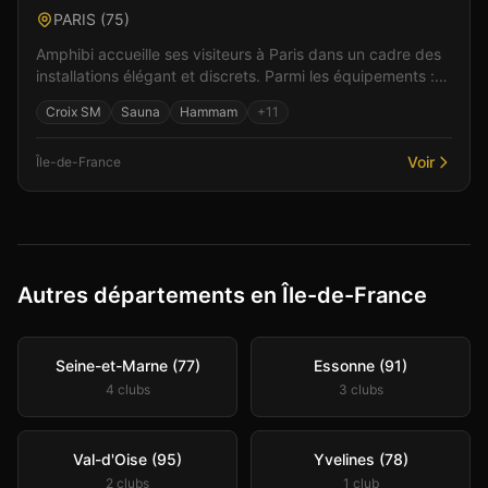
PARIS
(
75
)
Amphibi accueille ses visiteurs à Paris dans un cadre des
installations élégant et discrets. Parmi les équipements :
un bar pour débuter la soirée, un accuei...
Croix SM
Sauna
Hammam
+
11
Voir
Île-de-France
Autres départements en Île-de-France
Seine-et-Marne (77)
Essonne (91)
4
club
s
3
club
s
Val-d'Oise (95)
Yvelines (78)
2
club
s
1
club