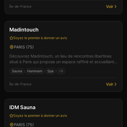
Voir
Île-de-France
Bar
Club
+
7
Madintouch
Soyez le premier à donner un avis
PARIS
(
75
)
Découvrez Madintouch, un lieu de rencontres libertines
situé à Paris qui propose un espace raffiné et accueillant.
Parmi les équipements : un bar pour débute...
Sauna
Hammam
Spa
+
9
Voir
Île-de-France
Bar
Gay friendly
+
4
IDM Sauna
Soyez le premier à donner un avis
PARIS
(
75
)