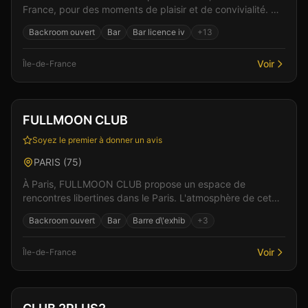
France, pour des moments de plaisir et de convivialité. Un
lieu pensé pour le confort et l'intimité des vi...
Backroom ouvert
Bar
Bar licence iv
+
13
Voir
Île-de-France
Club
Restaurant
+
2
FULLMOON CLUB
Soyez le premier à donner un avis
PARIS
(
75
)
À Paris, FULLMOON CLUB propose un espace de
rencontres libertines dans le Paris. L'atmosphère de cet
établissement allie élégance et sensualité pour des mom...
Backroom ouvert
Bar
Barre d\'exhib
+
3
Voir
Île-de-France
Club
Spa & Wellness
+
4
Vérifié