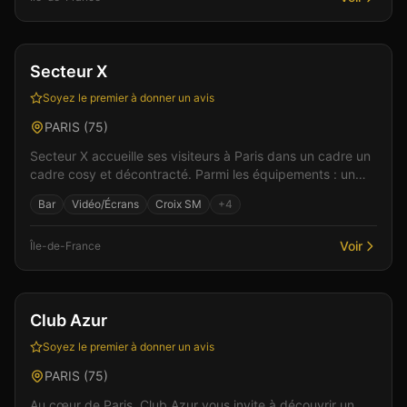
Bar
Gay friendly
+
1
Secteur X
Soyez le premier à donner un avis
PARIS
(
75
)
Secteur X accueille ses visiteurs à Paris dans un cadre un
cadre cosy et décontracté. Parmi les équipements : un
bar pour débuter la soirée, une ambiance gay...
Bar
Vidéo/Écrans
Croix SM
+
4
Voir
Île-de-France
Bar
Discothèque
+
6
Club Azur
Soyez le premier à donner un avis
PARIS
(
75
)
Au cœur de Paris, Club Azur vous invite à découvrir un