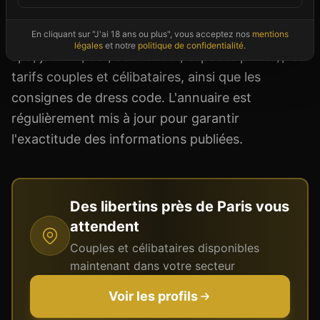
naturiste). Chaque fiche club précise l'ambiance,
les types de soirées, les équipements (sauna,
En cliquant sur "J'ai 18 ans ou plus", vous acceptez nos
mentions
légales
et notre
politique de confidentialité
.
spa, jacuzzi, bar, dancefloor, espaces privés), les
tarifs couples et célibataires, ainsi que les
consignes de dress code. L'annuaire est
régulièrement mis à jour pour garantir
l'exactitude des informations publiées.
Des libertins près de
Paris
vous
attendent
Couples et célibataires disponibles
maintenant dans votre secteur
Voir les profils