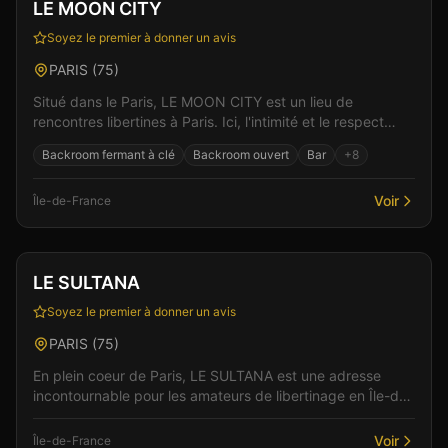
Vérifié
LE MOON CITY
Soyez le premier à donner un avis
PARIS
(
75
)
Situé dans le Paris, LE MOON CITY est un lieu de
rencontres libertines à Paris. Ici, l'intimité et le respect
sont au coeur de chaque rencontre, dans un cad...
Backroom fermant à clé
Backroom ouvert
Bar
+
8
Voir
Île-de-France
Club
Sauna
+
3
LE SULTANA
Soyez le premier à donner un avis
PARIS
(
75
)
En plein coeur de Paris, LE SULTANA est une adresse
incontournable pour les amateurs de libertinage en Île-de-
France. L'ambiance feutrée et les espaces bien...
Voir
Île-de-France