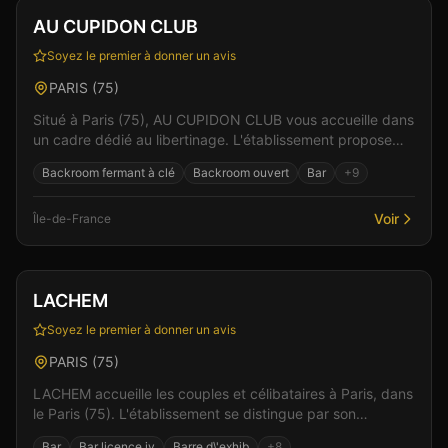
Vérifié
AU CUPIDON CLUB
Soyez le premier à donner un avis
PARIS
(
75
)
Situé à Paris (75), AU CUPIDON CLUB vous accueille dans
un cadre dédié au libertinage. L'établissement propose
une ambiance chaleureuse et conviviale, idéal...
Backroom fermant à clé
Backroom ouvert
Bar
+
9
Voir
Île-de-France
Club
Sauna
+
4
LACHEM
Soyez le premier à donner un avis
PARIS
(
75
)
LACHEM accueille les couples et célibataires à Paris, dans
le Paris (75). L'établissement se distingue par son
ambiance à la fois conviviale et sensuelle....
Bar
Bar licence iv
Barre d\'exhib
+
8