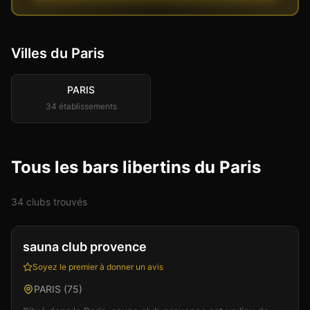
Villes du
Paris
PARIS
34
établissement
s
Tous les bars libertins du Paris
34
club
s
trouvé
s
Club
Sauna
+
4
Vérifié
sauna club provence
Soyez le premier à donner un avis
PARIS
(
75
)