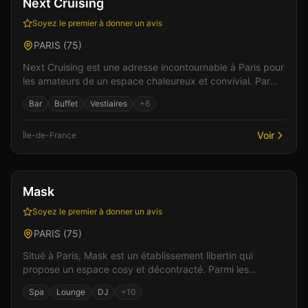
Next Cruising
Soyez le premier à donner un avis
PARIS
(
75
)
Next Cruising est une adresse incontournable à Paris pour
les amateurs de un espace chaleureux et convivial. Parmi
les équipements : un espace bar pour des m...
Bar
Buffet
Vestiaires
+
6
Voir
Île-de-France
Bar
Club
+
6
Mask
Soyez le premier à donner un avis
PARIS
(
75
)
Situé à Paris, Mask est un établissement libertin qui
propose un espace cosy et décontracté. Parmi les
équipements : un bar convivial pour les rencontres, un...
Spa
Lounge
DJ
+
10