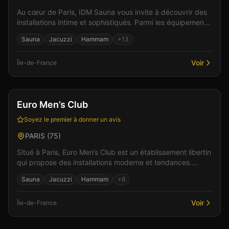
Au cœur de Paris, IDM Sauna vous invite à découvrir des
installations intime et sophistiqués. Parmi les équipements
: un bar pour débuter la soirée, un établ...
Sauna
Jacuzzi
Hammam
+
13
Voir
Île-de-France
Bar
Gay friendly
+
2
Euro Men’s Club
Soyez le premier à donner un avis
PARIS
(
75
)
Situé à Paris, Euro Men’s Club est un établissement libertin
qui propose des installations moderne et tendances.
Parmi les équipements : un bar convivial pou...
Sauna
Jacuzzi
Hammam
+
8
Voir
Île-de-France
Bar