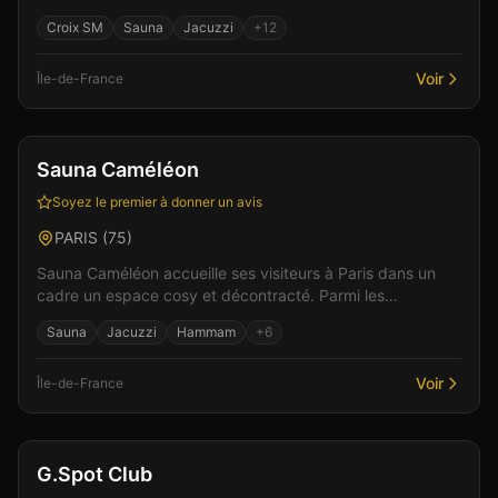
Parmi les équipements : un bar pour déb...
Croix SM
Sauna
Jacuzzi
+
12
Voir
Île-de-France
Bar
Club
+
4
Sauna Caméléon
Soyez le premier à donner un avis
PARIS
(
75
)
Sauna Caméléon accueille ses visiteurs à Paris dans un
cadre un espace cosy et décontracté. Parmi les
équipements : un espace bar pour des moments de
Sauna
Jacuzzi
Hammam
+
6
partage...
Voir
Île-de-France
Bar
Club
+
4
G.Spot Club