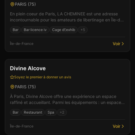
PARIS
(
75
)
En plein coeur de Paris, LA CHEMINEE est une adresse
incontournable pour les amateurs de libertinage en Île-de-
France. L'ambiance feutrée et les espaces bie...
Bar
Bar licence iv
Cage d\'exhib
+
5
Voir
Île-de-France
Bar
Club
+
4
Divine Alcove
Soyez le premier à donner un avis
PARIS
(
75
)
À Paris, Divine Alcove offre une expérience un espace
raffiné et accueillant. Parmi les équipements : un espace
bar pour des moments de partage, une ambiance...
Bar
Restaurant
Spa
+
2
Voir
Île-de-France