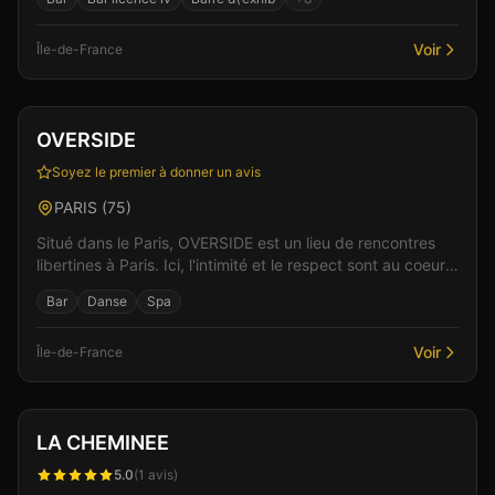
Voir
Île-de-France
Club
Spa & Wellness
+
3
Vérifié
OVERSIDE
Soyez le premier à donner un avis
PARIS
(
75
)
Situé dans le Paris, OVERSIDE est un lieu de rencontres
libertines à Paris. Ici, l'intimité et le respect sont au coeur
de chaque rencontre, dans un cadre é...
Bar
Danse
Spa
Voir
Île-de-France
Club
Spa & Wellness
+
3
LA CHEMINEE
5.0
(
1
avis)