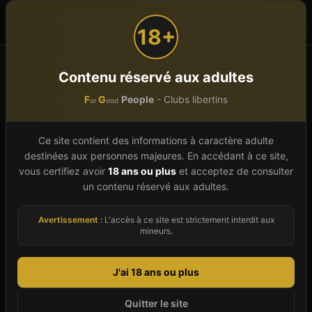
F
G
People
or
ood
18+
Accueil
Bars libertins
Île-de-France
Paris (75)
Contenu réservé aux adultes
F
G
People
- Clubs libertins
or
ood
Bar libertin
Paris
(
75
)
Ce site contient des informations à caractère adulte
Le Paris (75) en Île-de-France propose 34 clubs
destinées aux personnes majeures. En accédant à ce site,
libertins identifiés dans notre annuaire 2026,
vous certifiez avoir
18 ans ou plus
et acceptez de consulter
répartis sur 1 commune. Pour les couples
un contenu réservé aux adultes.
libertins, les célibataires ou les curieux
Avertissement :
L'accès à ce site est strictement interdit aux
souhaitant découvrir l'échangisme, ce
mineurs.
département offre une palette de lieux adaptés à
chaque envie : du sauna mixte convivial au club
J'ai 18 ans ou plus
privé très select, en passant par les bars libertins
Quitter le site
décontractés et les lieux plus pointus (SM, fétish,