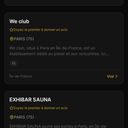
Club
Spa & Wellness
+
2
Vérifié
We club
Soyez le premier à donner un avis
PARIS
(
75
)
We club, situé à Paris en Île-de-France, est un
établissement dédié au plaisir et aux rencontres. Ici,
l'intimité et le respect sont au coeur de chaque renc...
Dj
Voir
Île-de-France
Club
Sauna
+
5
EXHIBAR SAUNA
Soyez le premier à donner un avis
PARIS
(
75
)
EXHIBAR SAUNA ouvre ses portes à Paris, en Île-de-