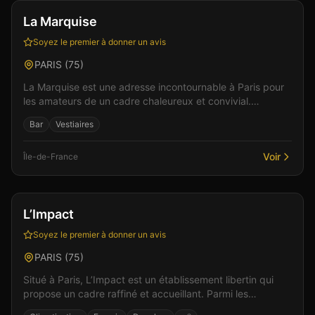
La Marquise
Soyez le premier à donner un avis
PARIS
(
75
)
La Marquise est une adresse incontournable à Paris pour
les amateurs de un cadre chaleureux et convivial.
L'établissement dispose de un espace bar pour des m...
Bar
Vestiaires
Voir
Île-de-France
Bar
Gay friendly
+
2
L’Impact
Soyez le premier à donner un avis
PARIS
(
75
)
Situé à Paris, L’Impact est un établissement libertin qui
propose un cadre raffiné et accueillant. Parmi les
équipements : un bar pour débuter la soirée, une...