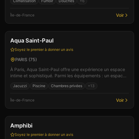
Climatisation
Fumoir
Douches
+
6
Voir
Île-de-France
Bar
Discothèque
+
6
Aqua Saint-Paul
Soyez le premier à donner un avis
PARIS
(
75
)
À Paris, Aqua Saint-Paul offre une expérience un espace
intime et sophistiqué. Parmi les équipements : un espace
bar pour des moments de partage, une piste d...
Jacuzzi
Piscine
Chambres privées
+
13
Voir
Île-de-France
Bar
Gay friendly
+
4
Amphibi
Soyez le premier à donner un avis