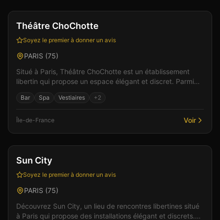
Bar
Club
+
3
Théâtre ChoChotte
Soyez le premier à donner un avis
PARIS
(
75
)
Situé à Paris, Théâtre ChoChotte est un établissement
libertin qui propose un espace élégant et discret. Parmi
les équipements : un espace bar pour des momen...
Bar
Spa
Vestiaires
+
2
Voir
Île-de-France
Bar
Gay friendly
+
3
Sun City
Soyez le premier à donner un avis
PARIS
(
75
)
Découvrez Sun City, un lieu de rencontres libertines situé
à Paris qui propose des installations élégant et discrets.