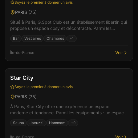
Soyez le premier à donner un avis
PARIS
(
75
)
Situé à Paris, G.Spot Club est un établissement libertin qui
propose un espace cosy et décontracté. Parmi les
équipements : un bar pour débuter la soirée, un...
Bar
Vestiaires
Chambres
+
1
Voir
Île-de-France
Bar
Club
+
4
Star City
Soyez le premier à donner un avis
PARIS
(
75
)
À Paris, Star City offre une expérience un espace
moderne et tendance. Parmi les équipements : un espace
bar pour des moments de partage, un accueil ouvert à...
Sauna
Jacuzzi
Hammam
+
9
Voir
Île-de-France