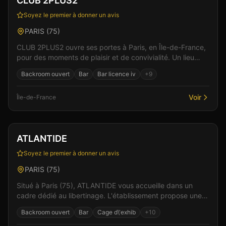
CLUB 2PLUS2
Soyez le premier à donner un avis
PARIS
(
75
)
CLUB 2PLUS2 ouvre ses portes à Paris, en Île-de-France,
pour des moments de plaisir et de convivialité. Un lieu
pensé pour le confort et l'intimité des visi...
Backroom ouvert
Bar
Bar licence iv
+
9
Voir
Île-de-France
Club
Sauna
+
5
Vérifié
ATLANTIDE
Soyez le premier à donner un avis
PARIS
(
75
)
Situé à Paris (75), ATLANTIDE vous accueille dans un
cadre dédié au libertinage. L'établissement propose une
ambiance chaleureuse et conviviale, idéale pour...
Backroom ouvert
Bar
Cage d\'exhib
+
10