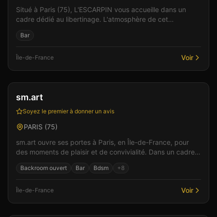
Situé à Paris (75), L'ESCARPIN vous accueille dans un
cadre dédié au libertinage. L'atmosphère de cet
établissement allie élégance et sensualité pour des mo...
Bar
Voir
Île-de-France
Spa & Wellness
Restaurant
+
3
Vérifié
sm.art
Soyez le premier à donner un avis
PARIS
(
75
)
sm.art ouvre ses portes à Paris, en Île-de-France, pour
des moments de plaisir et de convivialité. Dans un cadre
soigné et discret, l'équipe vous accueille...
Backroom ouvert
Bar
Bdsm
+
8
Voir
Île-de-France
Club
Spa & Wellness
+
4