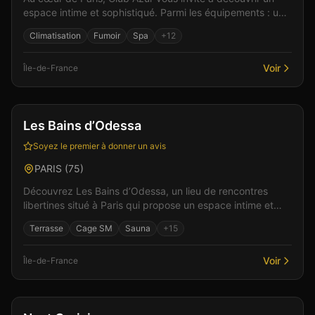
espace intime et sophistiqué. Parmi les équipements : un
bar pour débuter la soirée, une piste de dans...
Climatisation
Fumoir
Spa
+
12
Voir
Île-de-France
Bar
Club
+
5
Les Bains d’Odessa
Soyez le premier à donner un avis
PARIS
(
75
)
Découvrez Les Bains d’Odessa, un lieu de rencontres
libertines situé à Paris qui propose un espace intime et
sophistiqué. Parmi les équipements : un espace b...
Terrasse
Cage SM
Sauna
+
15
Voir
Île-de-France
Bar
Club
+
5