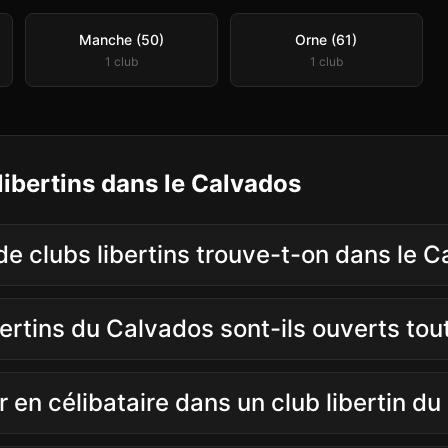
Manche (50)
Orne (61)
1
club
1
club
libertins
dans le
Calvados
de clubs libertins trouve-t-on dans le C
bertins du Calvados sont-ils ouverts tou
r en célibataire dans un club libertin d