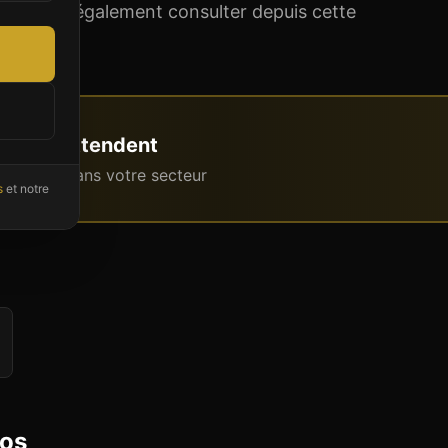
 pouvez également consulter depuis cette
s
vous attendent
intenant dans votre secteur
s
et notre
dos