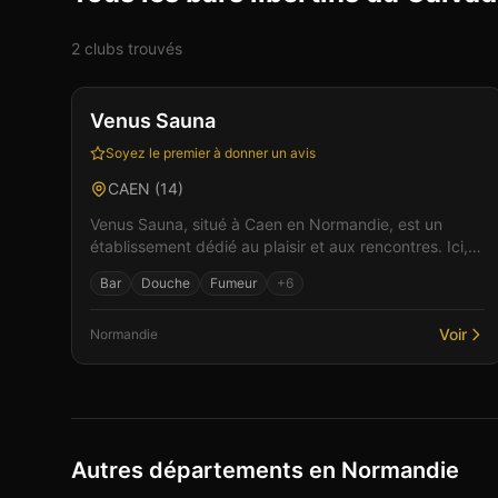
2
club
s
trouvé
s
Club
Sauna
+
2
Vérifié
Venus Sauna
Soyez le premier à donner un avis
CAEN
(
14
)
Venus Sauna, situé à Caen en Normandie, est un
établissement dédié au plaisir et aux rencontres. Ici,
l'intimité et le respect sont au coeur de chaque
Bar
Douche
Fumeur
+
6
renco...
Voir
Normandie
Autres départements en Normandie