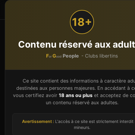
F
G
People
Accueil
Par type
or
ood
18+
Accueil
Bars libertins
Normandie
Calvados (14)
Contenu réservé aux adul
Bar libertin
Calvados
F
G
People
- Clubs libertins
or
ood
Le département Calvados (14), situé en Norm
établissements libertins répertoriés sur 2 co
Ce site contient des informations à caractère adu
clubs échangistes pour couples, de bars liber
destinées aux personnes majeures. En accédant à ce
fétichisme, notre annuaire couvre toute la d
vous certifiez avoir
18 ans ou plus
et acceptez de co
un contenu réservé aux adultes.
donne accès aux informations clés (coordonné
permet d'entrer en contact direct avec l'étab
régulièrement la validité des données pour vo
Avertissement :
L'accès à ce site est strictement interdit
mineurs.
Calvados reste un département intéressant po