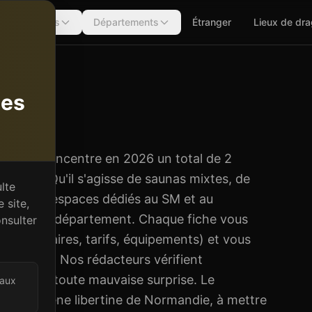
Régions
Départements
Étranger
Lieux de dr
tes
(
14
)
andie, concentre en 2026 un total de 2
mmunes. Qu'il s'agisse de saunas mixtes, de
lte
tins ou d'espaces dédiés au SM et au
 site,
iversité du département. Chaque fiche vous
nsulter
es, horaires, tarifs, équipements) et vous
lissement. Nos rédacteurs vérifient
us éviter toute mauvaise surprise. Le
 aux
ur la scène libertine de Normandie, à mettre