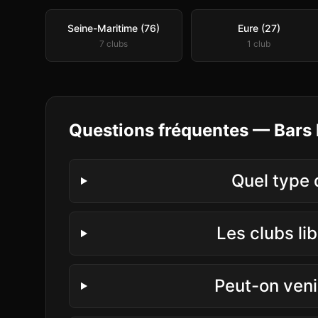
Seine-Maritime (76)
Eure (27)
7
club
s
1
club
Questions fréquentes —
Bars 
Quel type 
Les clubs li
Peut-on veni