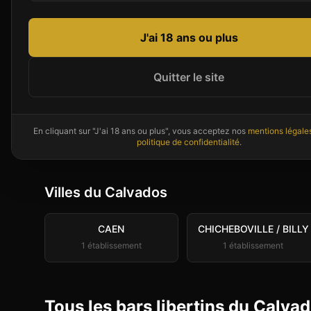
en regard des départements voisins que vous
page.
J'ai 18 ans ou plus
Quitter le site
Des libertins près de
Calvado
Couples et célibataires disponibles ma
En cliquant sur "J'ai 18 ans ou plus", vous acceptez nos
mentions légale
politique de confidentialité
.
Villes du
Calvados
CAEN
CHICHEBOVILLE / BILLY
1
établissement
1
établissement
Tous les bars libertins du Calva