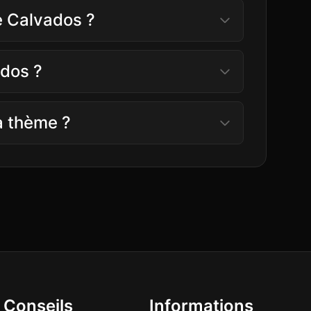
le Calvados ?
ados ?
à thème ?
Conseils
Informations