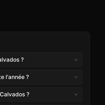
alvados ?
te l'année ?
u Calvados ?