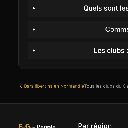
Quels sont le
Commen
Les clubs 
Bars libertins
en
Normandie
Tous les clubs du
Ca
Par région
F
G
People
or
ood