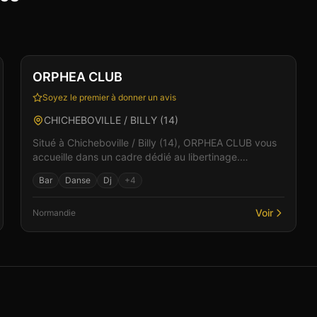
Club
Sauna
+
3
Vérifié
ORPHEA CLUB
Soyez le premier à donner un avis
CHICHEBOVILLE / BILLY
(
14
)
Situé à Chicheboville / Billy (14), ORPHEA CLUB vous
accueille dans un cadre dédié au libertinage.
L'établissement propose une ambiance chaleureuse et
Bar
Danse
Dj
+
4
convi...
Voir
Normandie